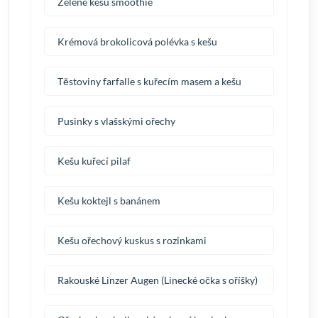
Zelené kešu smoothie
Krémová brokolicová polévka s kešu
Těstoviny farfalle s kuřecím masem a kešu
Pusinky s vlašskými ořechy
Kešu kuřecí pilaf
Kešu koktejl s banánem
Kešu ořechový kuskus s rozinkami
Rakouské Linzer Augen (Linecké očka s oříšky)