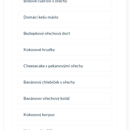
Bílkové cukroví s ořechy
Domácí kešu máslo
Bezlepkový ořechový dort
Kokosové hrudky
Cheesecake s pekanovými ořechy
Banánový chlebíček s ořechy
Banánovo-ořechový koláč
Kokosový korpus