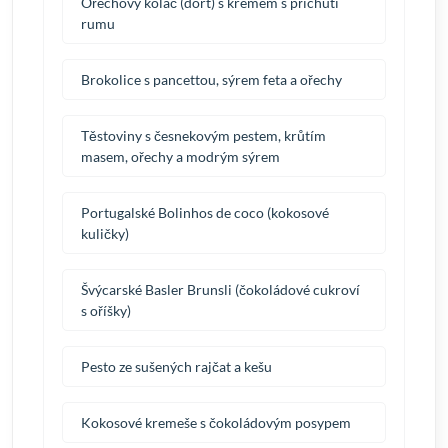
Ořechový koláč (dort) s krémem s příchutí
rumu
Brokolice s pancettou, sýrem feta a ořechy
Těstoviny s česnekovým pestem, krůtím
masem, ořechy a modrým sýrem
Portugalské Bolinhos de coco (kokosové
kuličky)
Švýcarské Basler Brunsli (čokoládové cukroví
s oříšky)
Pesto ze sušených rajčat a kešu
Kokosové kremeše s čokoládovým posypem