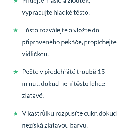
Přidejte máslo a žloutek,
vypracujte hladké těsto.
Těsto rozválejte a vložte do
připraveného pekáče, propíchejte
vidličkou.
Pečte v předehřáté troubě 15
minut, dokud není těsto lehce
zlatavé.
V kastrůlku rozpusťte cukr, dokud
nezíská zlatavou barvu.