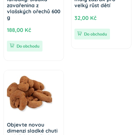
zavařenina z
velký růst dětí
vlašských ořechů 600
g
32,00 Kč
188,00 Kč
Do obchodu
Do obchodu
Objevte novou
dimenzi sladké chuti