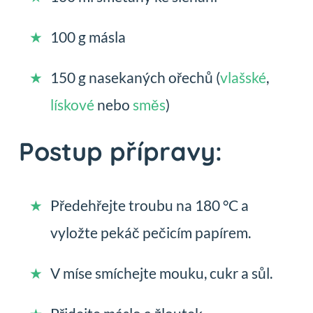
100 g másla
150 g nasekaných ořechů (
vlašské
,
lískové
nebo
směs
)
Postup přípravy:
Předehřejte troubu na 180 °C a
vyložte pekáč pečicím papírem.
V míse smíchejte mouku, cukr a sůl.