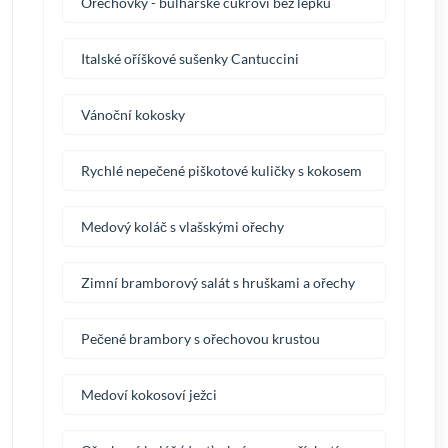
Ořechovky - bulharské cukroví bez lepku
Italské oříškové sušenky Cantuccini
Vánoční kokosky
Rychlé nepečené piškotové kuličky s kokosem
Medový koláč s vlašskými ořechy
Zimní bramborový salát s hruškami a ořechy
Pečené brambory s ořechovou krustou
Medoví kokosoví ježci