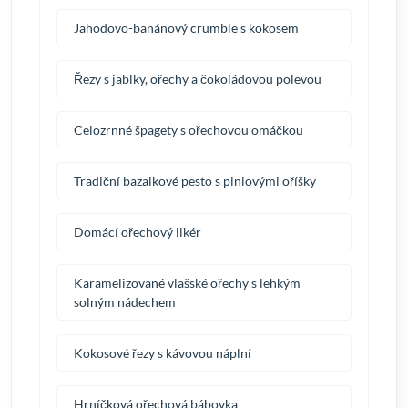
Jahodovo-banánový crumble s kokosem
Řezy s jablky, ořechy a čokoládovou polevou
Celozrnné špagety s ořechovou omáčkou
Tradiční bazalkové pesto s piniovými oříšky
Domácí ořechový likér
Karamelizované vlašské ořechy s lehkým
solným nádechem
Kokosové řezy s kávovou náplní
Hrníčková ořechová bábovka