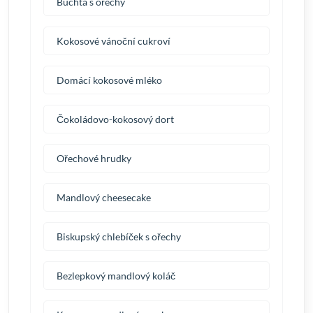
Buchta s ořechy
Kokosové vánoční cukroví
Domácí kokosové mléko
Čokoládovo-kokosový dort
Ořechové hrudky
Mandlový cheesecake
Biskupský chlebíček s ořechy
Bezlepkový mandlový koláč