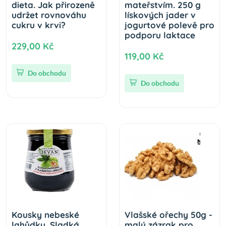
dieta. Jak přirozeně
mateřstvím. 250 g
udržet rovnováhu
lískových jader v
cukru v krvi?
jogurtové polevě pro
podporu laktace
229,00 Kč
119,00 Kč
Do obchodu
Do obchodu
Kousky nebeské
Vlašské ořechy 50g -
lahůdky. Sladká
malý zázrak pro