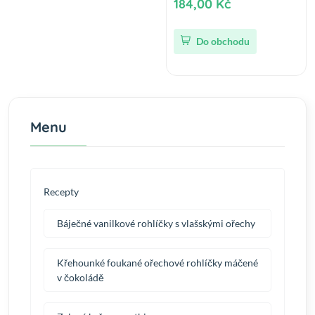
184,00 Kč
Do obchodu
Menu
Recepty
Báječné vanilkové rohlíčky s vlašskými ořechy
Křehounké foukané ořechové rohlíčky máčené
v čokoládě