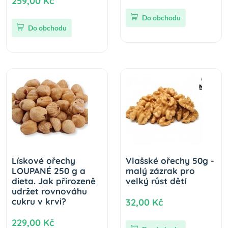
259,00 Kč
Do obchodu
Do obchodu
Lískové ořechy
Vlašské ořechy 50g -
LOUPANÉ 250 g a
malý zázrak pro
dieta. Jak přirozeně
velký růst dětí
udržet rovnováhu
cukru v krvi?
32,00 Kč
229,00 Kč