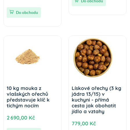
Do obchodu
Do obchodu
10 kg mouka z
Lískové ořechy (3 kg
vlašských ořechů
jádra 13/15) v
představuje klíč k
kuchyni - přímá
tichým nocím
cesta jak obohatit
jídlo a vztahy
2 690,00 Kč
779,00 Kč