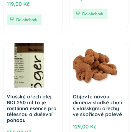
119,00 Kč
Do obchodu
Do obchodu
Vlašský ořech olej
Objevte novou
BIO 250 ml to je
dimenzi sladké chuti
rostlinná esence pro
s vlašskými ořechy
tělesnou a duševní
ve skořicové polevě
pohodu
129,00 Kč