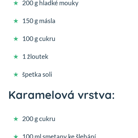
200 g hladké mouky
150 g másla
100 g cukru
1 žloutek
špetka soli
Karamelová vrstva:
200 g cukru
100 ml smetany ke šlehání