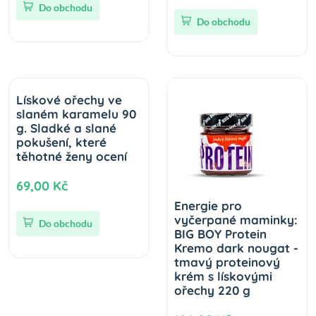
Do obchodu
Do obchodu
Lískové ořechy ve
slaném karamelu 90
g. Sladké a slané
pokušení, které
těhotné ženy ocení
69,00 Kč
Energie pro
vyčerpané maminky:
Do obchodu
BIG BOY Protein
Kremo dark nougat -
tmavý proteinový
krém s lískovými
ořechy 220 g