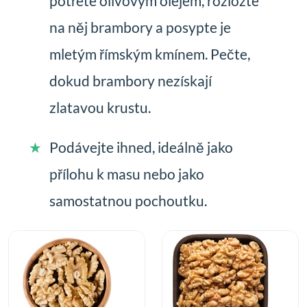
potřete olivovým olejem, rozložte
na něj brambory a posypte je
mletým římským kmínem. Pečte,
dokud brambory nezískají
zlatavou krustu.
Podávejte ihned, ideálně jako
přílohu k masu nebo jako
samostatnou pochoutku.