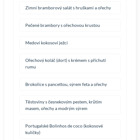
Zimní bramborový salát s hruškami a ořechy
Pečené brambory s ořechovou krustou
Medoví kokosoví ježci
Ořechový koláč (dort) s krémem s příchutí
rumu
Brokolice s pancettou, sýrem feta a ořechy
Těstoviny s česnekovým pestem, krůtím
masem, ořechy a modrým sýrem
Portugalské Bolinhos de coco (kokosové
kuličky)