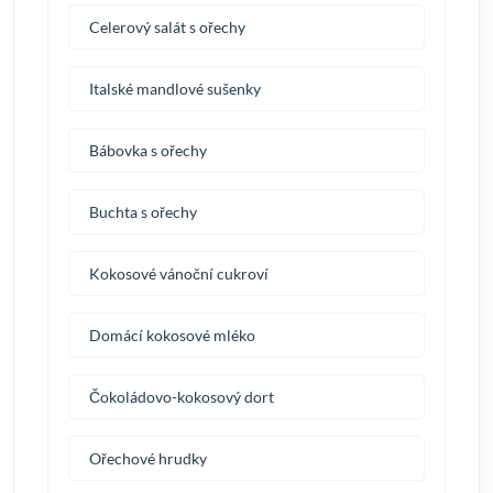
Celerový salát s ořechy
Italské mandlové sušenky
Bábovka s ořechy
Buchta s ořechy
Kokosové vánoční cukroví
Domácí kokosové mléko
Čokoládovo-kokosový dort
Ořechové hrudky