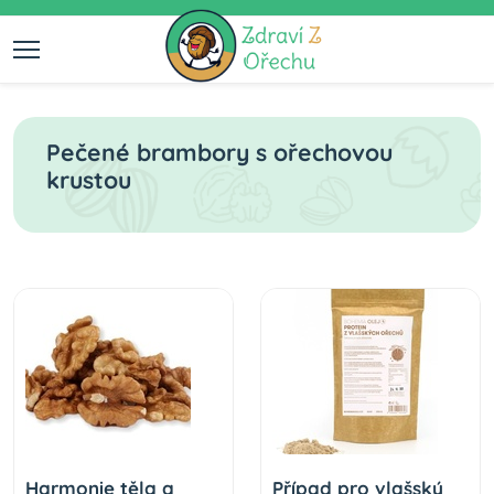
Pečené brambory s ořechovou
krustou
Harmonie těla a
Případ pro vlašský