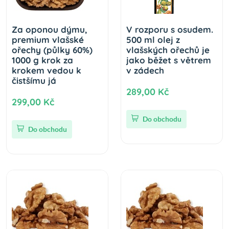
Za oponou dýmu,
V rozporu s osudem.
premium vlašské
500 ml olej z
ořechy (půlky 60%)
vlašských ořechů je
1000 g krok za
jako běžet s větrem
krokem vedou k
v zádech
čistšímu já
289,00 Kč
299,00 Kč
Do obchodu
Do obchodu