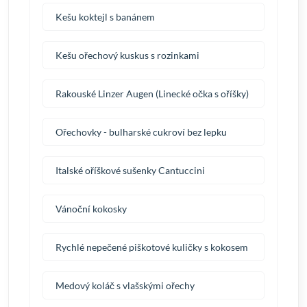
Kešu koktejl s banánem
Kešu ořechový kuskus s rozinkami
Rakouské Linzer Augen (Linecké očka s oříšky)
Ořechovky - bulharské cukroví bez lepku
Italské oříškové sušenky Cantuccini
Vánoční kokosky
Rychlé nepečené piškotové kuličky s kokosem
Medový koláč s vlašskými ořechy