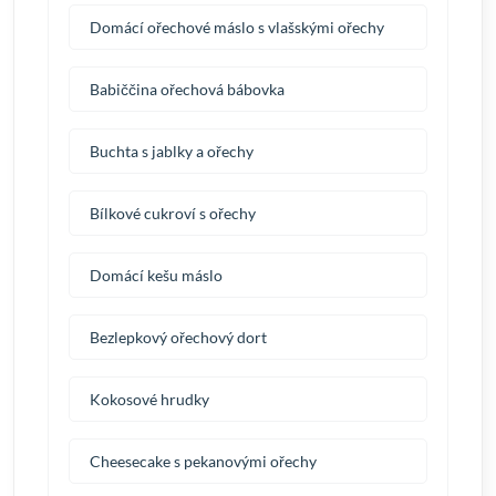
Domácí ořechové máslo s vlašskými ořechy
Babiččina ořechová bábovka
Buchta s jablky a ořechy
Bílkové cukroví s ořechy
Domácí kešu máslo
Bezlepkový ořechový dort
Kokosové hrudky
Cheesecake s pekanovými ořechy