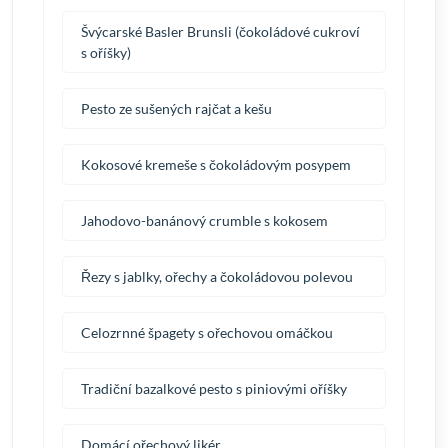
Švýcarské Basler Brunsli (čokoládové cukroví
s oříšky)
Pesto ze sušených rajčat a kešu
Kokosové kremeše s čokoládovým posypem
Jahodovo-banánový crumble s kokosem
Řezy s jablky, ořechy a čokoládovou polevou
Celozrnné špagety s ořechovou omáčkou
Tradiční bazalkové pesto s piniovými oříšky
Domácí ořechový likér