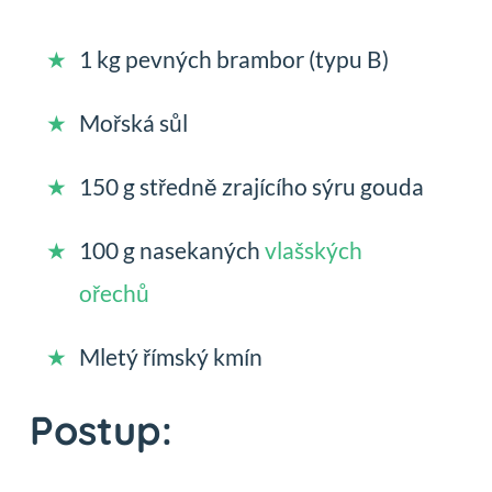
1 kg pevných brambor (typu B)
Mořská sůl
150 g středně zrajícího sýru gouda
100 g nasekaných
vlašských
ořechů
Mletý římský kmín
Postup: