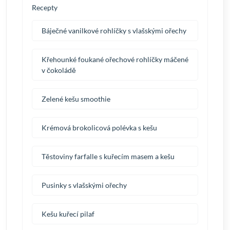
Recepty
Báječné vanilkové rohlíčky s vlašskými ořechy
Křehounké foukané ořechové rohlíčky máčené
v čokoládě
Zelené kešu smoothie
Krémová brokolicová polévka s kešu
Těstoviny farfalle s kuřecím masem a kešu
Pusinky s vlašskými ořechy
Kešu kuřecí pilaf