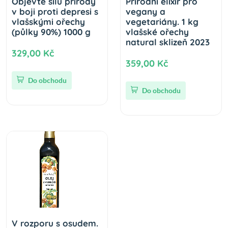
Objevte sílu přírody
Přírodní elixír pro
v boji proti depresi s
vegany a
vlašskými ořechy
vegetariány. 1 kg
(půlky 90%) 1000 g
vlašské ořechy
natural sklizeň 2023
329,00 Kč
359,00 Kč
Do obchodu
Do obchodu
V rozporu s osudem.