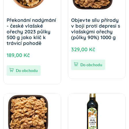
Překonání nadýmání
Objevte sílu přírody
- české vlašské
v boji proti depresi s
ořechy 2023 půlky
vlašskými ořechy
500 g jako klíč k
(půlky 90%) 1000 g
trávicí pohodě
329,00 Kč
189,00 Kč
Do obchodu
Do obchodu