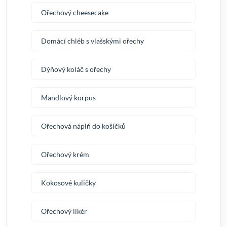
Ořechový cheesecake
Domácí chléb s vlašskými ořechy
Dýňový koláč s ořechy
Mandlový korpus
Ořechová náplň do košíčků
Ořechový krém
Kokosové kuličky
Ořechový likér