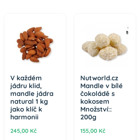
V každém
Nutworld.cz
jádru klid,
Mandle v bílé
mandle jádra
čokoládě s
natural 1 kg
kokosem
jako klíč k
Množství::
harmonii
200g
245,00 Kč
155,00 Kč