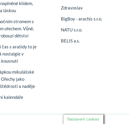
naplněné klidem,
Zdravoslav
 a láskou
BigBoy - arachis s.r.o.
nočním stromem s
m ořechem. Vůně,
NATU s.r.o.
robouzí dětství
BELIS a.s.
 čas s arašídy to je
á nostalgie v
 kousnutí
řápkou mikulášské
. Ořechy jako
štědrosti a naděje
í kalendáře
Nastavení cookies
Sledujte nás