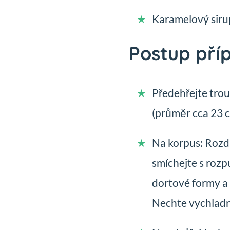
Karamelový siru
Postup pří
Předehřejte trou
(průměr cca 23 
Na korpus: Rozd
smíchejte s roz
dortové formy a 
Nechte vychladn