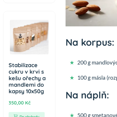
Na korpus:
200 g mandlovýc
Stabilizace
cukru v krvi s
100 g másla (ro
kešu ořechy a
mandlemi do
kapsy 10x50g
Na náplň:
350,00 Kč
500 g smetanovéh
Do obchodu