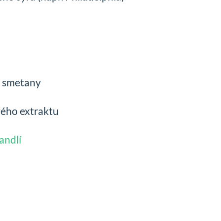
é smetany
vého extraktu
andlí