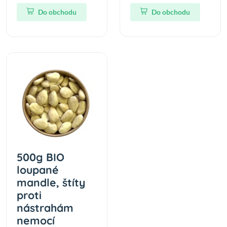
Do obchodu
Do obchodu
500g BIO
loupané
mandle, štíty
proti
nástrahám
nemocí