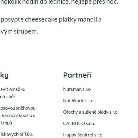
několik hodin do lednice, nejlépe přes noc.
posypte cheesecake plátky mandlí a
ovým sirupem.
nky
Partneři
mavit omáčku
Nutsman s.r.o.
ořechů?
Nut World s.r.o.
kosovou sněhovou
Ořechy a sušené plody s.r.o.
. Vánoční kouzlo s
í tropů
CALBUCO s.r.o.
lískových oříšků.
Happy Squirrel s.r.o.