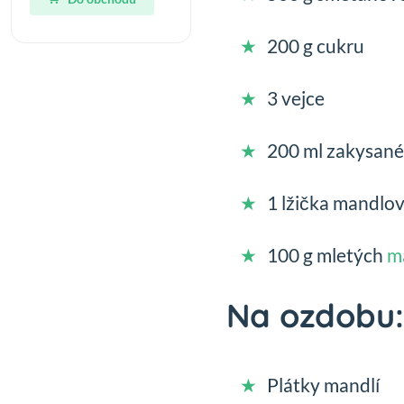
200 g cukru
3 vejce
200 ml zakysan
1 lžička mandlo
100 g mletých
m
Na ozdobu:
Plátky mandlí