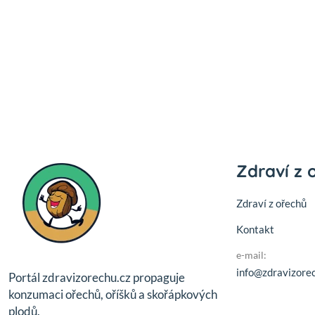
Zdraví z 
Zdraví z ořechů
Kontakt
e-mail:
info@zdravizorec
Portál zdravizorechu.cz propaguje
konzumaci ořechů, oříšků a skořápkových
plodů.