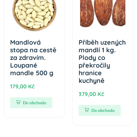
Mandlová
Příběh uzených
stopa na cestě
mandlí 1 kg.
za zdravím.
Plody co
Loupané
překročily
mandle 500 g
hranice
kuchyně
179,00 Kč
379,00 Kč
Do obchodu
Do obchodu