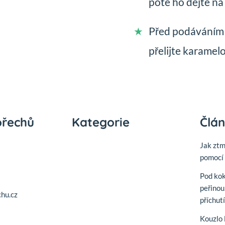
poté ho dejte na 
Před podáváním 
přelijte karamel
ořechů
Kategorie
Člá
Jak zt
pomocí 
Pod ko
peřinou
hu.cz
příchut
Kouzlo 