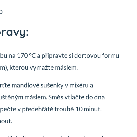
p
pravy:
bu na 170 °C a připravte si dortovou formu
cm), kterou vymažte máslem.
rťte mandlové sušenky v mixéru a
puštěným máslem. Směs vtlačte do dna
pečte v předehřáté troubě 10 minut.
out.