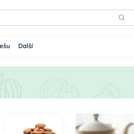
ešu
Další