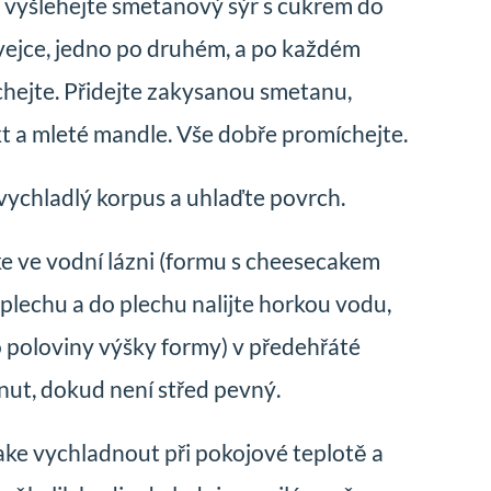
 vyšlehejte smetanový sýr s cukrem do
 vejce, jedno po druhém, a po každém
hejte. Přidejte zakysanou smetanu,
t a mleté mandle. Vše dobře promíchejte.
 vychladlý korpus a uhlaďte povrch.
e ve vodní lázni (formu s cheesecakem
 plechu a do plechu nalijte horkou vodu,
o poloviny výšky formy) v předehřáté
ut, dokud není střed pevný.
ke vychladnout při pokojové teplotě a