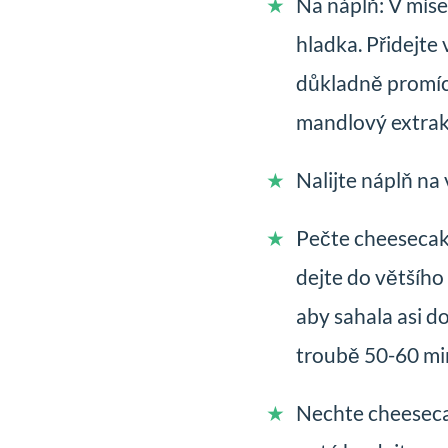
Na náplň: V míse
hladka. Přidejte
důkladně promíc
mandlový extrak
Nalijte náplň na
Pečte cheesecak
dejte do většího
aby sahala asi d
troubě 50-60 min
Nechte cheeseca