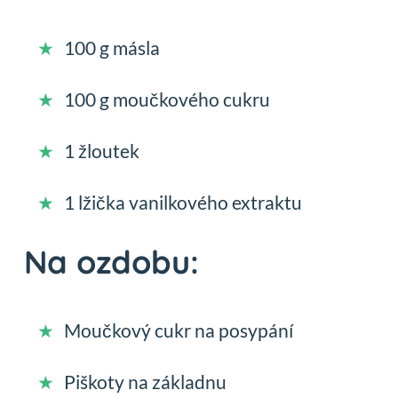
100 g másla
100 g moučkového cukru
1 žloutek
1 lžička vanilkového extraktu
Na ozdobu:
Moučkový cukr na posypání
Piškoty na základnu