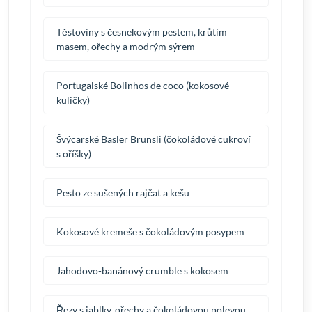
Těstoviny s česnekovým pestem, krůtím
masem, ořechy a modrým sýrem
Portugalské Bolinhos de coco (kokosové
kuličky)
Švýcarské Basler Brunsli (čokoládové cukroví
s oříšky)
Pesto ze sušených rajčat a kešu
Kokosové kremeše s čokoládovým posypem
Jahodovo-banánový crumble s kokosem
Řezy s jablky, ořechy a čokoládovou polevou