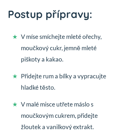
Postup přípravy:
V míse smíchejte mleté ořechy,
moučkový cukr, jemně mleté
piškoty a kakao.
Přidejte rum a bílky a vypracujte
hladké těsto.
V malé misce utřete máslo s
moučkovým cukrem, přidejte
žloutek a vanilkový extrakt.