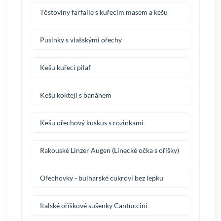
Těstoviny farfalle s kuřecím masem a kešu
Pusinky s vlašskými ořechy
Kešu kuřecí pilaf
Kešu koktejl s banánem
Kešu ořechový kuskus s rozinkami
Rakouské Linzer Augen (Linecké očka s oříšky)
Ořechovky - bulharské cukroví bez lepku
Italské oříškové sušenky Cantuccini