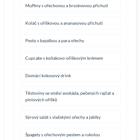
Muffiny s ořechovou a broskvovou příchutí
Koláč s oříškovou a ananasovou příchutí
Pesto s bazalkou a para ořechy
Cupcake s koňakovo-oříškovým krémem
Domácí kokosový drink
Těstoviny se směsí avokáda, pečených rajčat a
piniových oříšků
Sýrový salát s vlašskými ořechy a jablky
Špagety s ořechovým pestem a rukolou