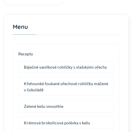
Menu
Recepty
Báječné vanilkové rohlíčky s vlašskými ořechy
Křehounké foukané ořechové rohlíčky máčené
v čokoládě
Zelené kešu smoothie
Krémová brokolicová polévka s kešu