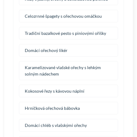
Celozrnné špagety s ořechovou omáčkou
Tradiční bazalkové pesto s piniovými oříšky
Domácí ořechový likér
Karamelizované vlašské ořechy s lehkým
solným nádechem
Kokosové řezy s kávovou náplní
Hrníčková ořechová bábovka
Domácí chléb s vlašskými ořechy