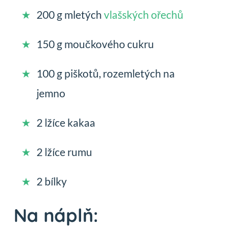
200 g mletých
vlašských ořechů
150 g moučkového cukru
100 g piškotů, rozemletých na
jemno
2 lžíce kakaa
2 lžíce rumu
2 bílky
Na náplň: