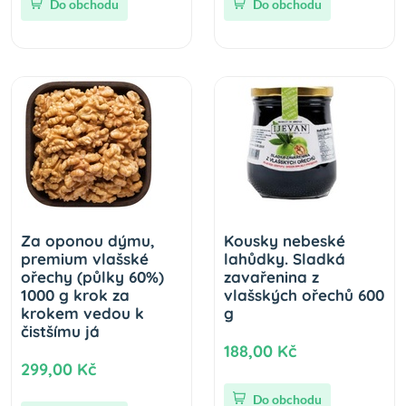
Do obchodu
Do obchodu
Za oponou dýmu,
Kousky nebeské
premium vlašské
lahůdky. Sladká
ořechy (půlky 60%)
zavařenina z
1000 g krok za
vlašských ořechů 600
krokem vedou k
g
čistšímu já
188,00 Kč
299,00 Kč
Do obchodu