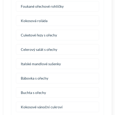
Foukané ořechové rohlíčky
Kokosová roláda
Cuketové řezy s ořechy
Celerový salát s ořechy
Italské mandlové sušenky
Bábovka s ořechy
Buchta s ořechy
Kokosové vánoční cukroví