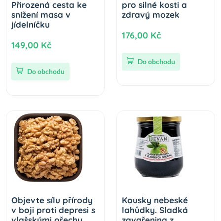
Přirozená cesta ke
pro silné kosti a
snížení masa v
zdravý mozek
jídelníčku
176,00 Kč
149,00 Kč
Do obchodu
Do obchodu
Objevte sílu přírody
Kousky nebeské
v boji proti depresi s
lahůdky. Sladká
vlašskými ořechy
zavařenina z