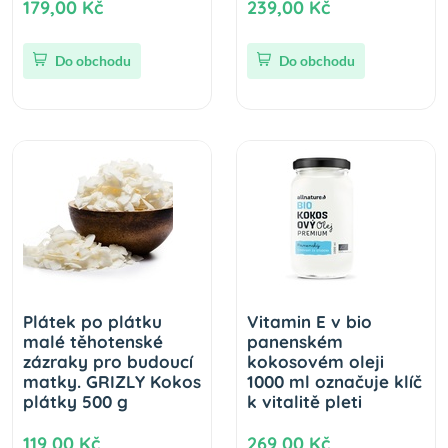
179,00 Kč
239,00 Kč
Do obchodu
Do obchodu
Plátek po plátku
Vitamin E v bio
malé těhotenské
panenském
zázraky pro budoucí
kokosovém oleji
matky. GRIZLY Kokos
1000 ml označuje klíč
plátky 500 g
k vitalitě pleti
119,00 Kč
269,00 Kč