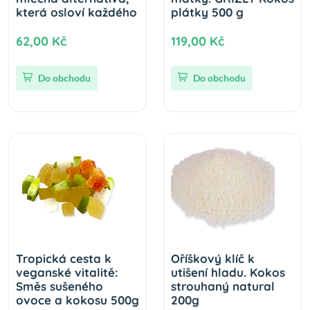
která osloví každého
plátky 500 g
62,00 Kč
119,00 Kč
Do obchodu
Do obchodu
Tropická cesta k
Oříškový klíč k
veganské vitalitě:
utišení hladu. Kokos
Směs sušeného
strouhaný natural
ovoce a kokosu 500g
200g