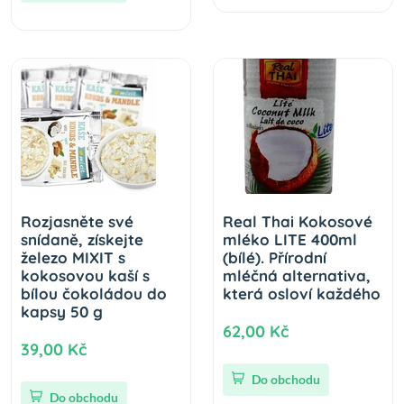
Rozjasněte své
Real Thai Kokosové
snídaně, získejte
mléko LITE 400ml
železo MIXIT s
(bílé). Přírodní
kokosovou kaší s
mléčná alternativa,
bílou čokoládou do
která osloví každého
kapsy 50 g
62,00 Kč
39,00 Kč
Do obchodu
Do obchodu