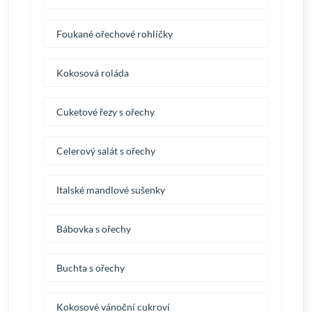
Foukané ořechové rohlíčky
Kokosová roláda
Cuketové řezy s ořechy
Celerový salát s ořechy
Italské mandlové sušenky
Bábovka s ořechy
Buchta s ořechy
Kokosové vánoční cukroví