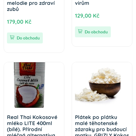
melodie pro zdraví
virům
zubů
129,00 Kč
179,00 Kč
Do obchodu
Do obchodu
Real Thai Kokosové
Plátek po plátku
mléko LITE 400ml
malé těhotenské
(bílé). Přírodní
zázraky pro budoucí
mléčná alternativa,
matky. GRIZLY Kokos