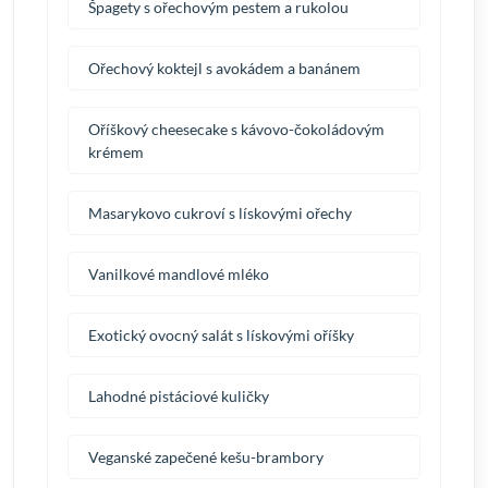
Špagety s ořechovým pestem a rukolou
Ořechový koktejl s avokádem a banánem
Oříškový cheesecake s kávovo-čokoládovým
krémem
Masarykovo cukroví s lískovými ořechy
Vanilkové mandlové mléko
Exotický ovocný salát s lískovými oříšky
Lahodné pistáciové kuličky
Veganské zapečené kešu-brambory