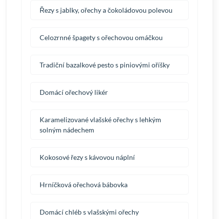
Řezy s jablky, ořechy a čokoládovou polevou
Celozrnné špagety s ořechovou omáčkou
Tradiční bazalkové pesto s piniovými oříšky
Domácí ořechový likér
Karamelizované vlašské ořechy s lehkým
solným nádechem
Kokosové řezy s kávovou náplní
Hrníčková ořechová bábovka
Domácí chléb s vlašskými ořechy