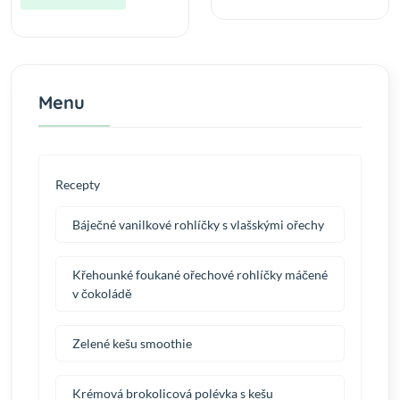
Menu
Recepty
Báječné vanilkové rohlíčky s vlašskými ořechy
Křehounké foukané ořechové rohlíčky máčené
v čokoládě
Zelené kešu smoothie
Krémová brokolicová polévka s kešu