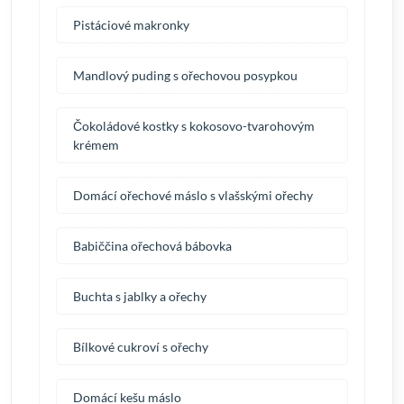
Pistáciové makronky
Mandlový puding s ořechovou posypkou
Čokoládové kostky s kokosovo-tvarohovým
krémem
Domácí ořechové máslo s vlašskými ořechy
Babiččina ořechová bábovka
Buchta s jablky a ořechy
Bílkové cukroví s ořechy
Domácí kešu máslo