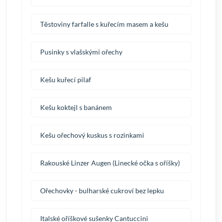
Těstoviny farfalle s kuřecím masem a kešu
Pusinky s vlašskými ořechy
Kešu kuřecí pilaf
Kešu koktejl s banánem
Kešu ořechový kuskus s rozinkami
Rakouské Linzer Augen (Linecké očka s oříšky)
Ořechovky - bulharské cukroví bez lepku
Italské oříškové sušenky Cantuccini