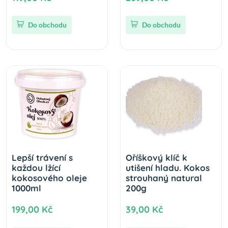
Do obchodu
Do obchodu
Lepší trávení s
Oříškový klíč k
každou lžící
utišení hladu. Kokos
kokosového oleje
strouhaný natural
1000ml
200g
199,00 Kč
39,00 Kč