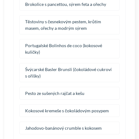
Brokolice s pancettou, sýrem feta a ořechy
Těstoviny s česnekovým pestem, krůtím
masem, ořechy a modrým sýrem
Portugalské Bolinhos de coco (kokosové
kuličky)
Švýcarské Basler Brunsli (čokoládové cukroví
s oříšky)
Pesto ze sušených rajčat a kešu
Kokosové kremeše s čokoládovým posypem
Jahodovo-banánový crumble s kokosem