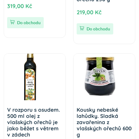
319,00 Kč
219,00 Kč
Do obchodu
Do obchodu
V rozporu s osudem.
Kousky nebeské
500 ml olej z
lahůdky. Sladká
vlašských ořechů je
zavařenina z
jako běžet s větrem
vlašských ořechů 600
v zádech
g