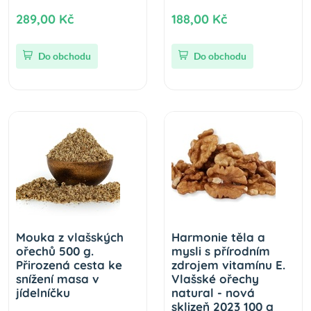
289,00 Kč
188,00 Kč
Do obchodu
Do obchodu
Mouka z vlašských
Harmonie těla a
ořechů 500 g.
mysli s přírodním
Přirozená cesta ke
zdrojem vitamínu E.
snížení masa v
Vlašské ořechy
jídelníčku
natural - nová
sklizeň 2023 100 g