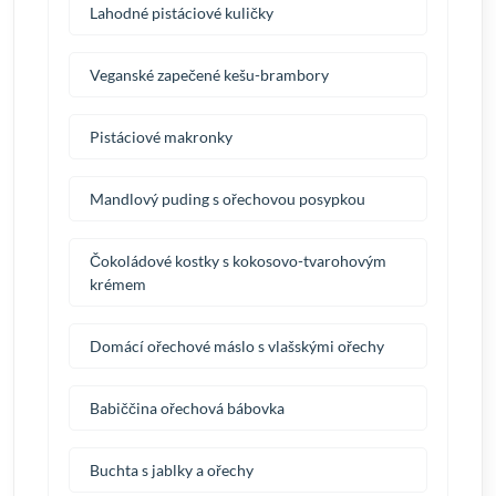
Lahodné pistáciové kuličky
Veganské zapečené kešu-brambory
Pistáciové makronky
Mandlový puding s ořechovou posypkou
Čokoládové kostky s kokosovo-tvarohovým
krémem
Domácí ořechové máslo s vlašskými ořechy
Babiččina ořechová bábovka
Buchta s jablky a ořechy