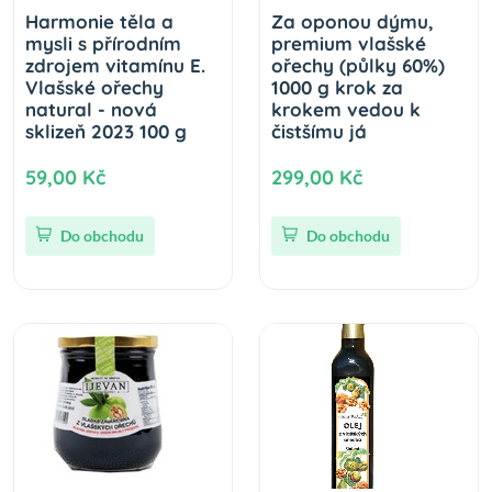
Harmonie těla a
Za oponou dýmu,
mysli s přírodním
premium vlašské
zdrojem vitamínu E.
ořechy (půlky 60%)
Vlašské ořechy
1000 g krok za
natural - nová
krokem vedou k
sklizeň 2023 100 g
čistšímu já
59,00 Kč
299,00 Kč
Do obchodu
Do obchodu