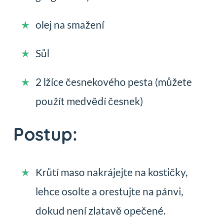
olej na smažení
Sůl
2 lžíce česnekového pesta (můžete
použít medvědí česnek)
Postup:
Krůtí maso nakrájejte na kostičky,
lehce osolte a orestujte na pánvi,
dokud není zlatavě opečené.