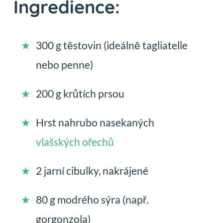
Ingredience:
300 g těstovin (ideálně tagliatelle
nebo penne)
200 g krůtích prsou
Hrst nahrubo nasekaných
vlašských ořechů
2 jarní cibulky, nakrájené
80 g modrého sýra (např.
gorgonzola)