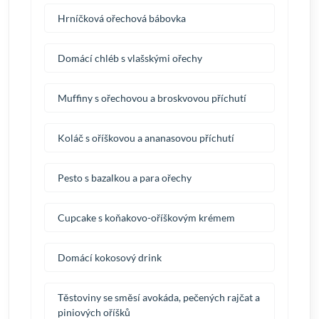
Hrníčková ořechová bábovka
Domácí chléb s vlašskými ořechy
Muffiny s ořechovou a broskvovou příchutí
Koláč s oříškovou a ananasovou příchutí
Pesto s bazalkou a para ořechy
Cupcake s koňakovo-oříškovým krémem
Domácí kokosový drink
Těstoviny se směsí avokáda, pečených rajčat a
piniových oříšků