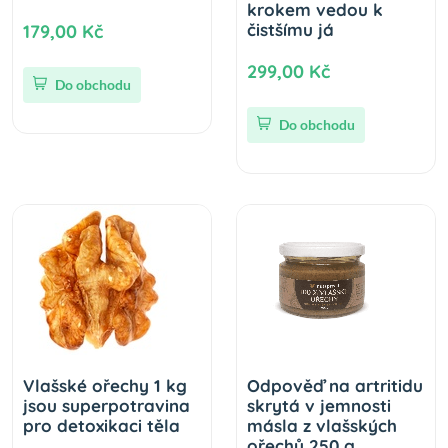
krokem vedou k
čistšímu já
179,00 Kč
299,00 Kč
Do obchodu
Do obchodu
Vlašské ořechy 1 kg
Odpověď na artritidu
jsou superpotravina
skrytá v jemnosti
pro detoxikaci těla
másla z vlašských
ořechů 250 g