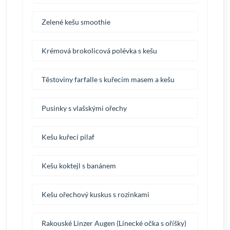
Zelené kešu smoothie
Krémová brokolicová polévka s kešu
Těstoviny farfalle s kuřecím masem a kešu
Pusinky s vlašskými ořechy
Kešu kuřecí pilaf
Kešu koktejl s banánem
Kešu ořechový kuskus s rozinkami
Rakouské Linzer Augen (Linecké očka s oříšky)