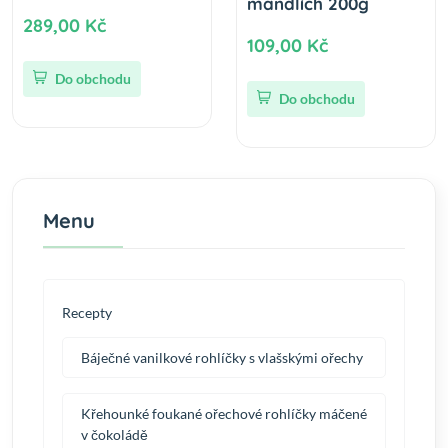
mandlích 200g
289,00 Kč
109,00 Kč
Do obchodu
Do obchodu
Menu
Recepty
Báječné vanilkové rohlíčky s vlašskými ořechy
Křehounké foukané ořechové rohlíčky máčené
v čokoládě