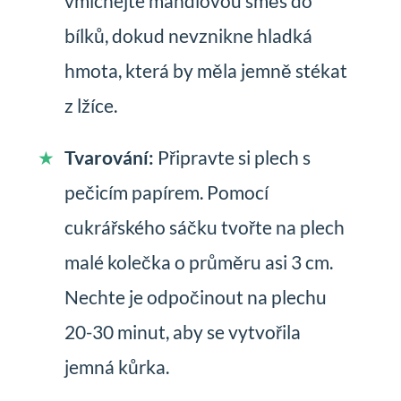
vmíchejte mandlovou směs do
bílků, dokud nevznikne hladká
hmota, která by měla jemně stékat
z lžíce.
Tvarování:
Připravte si plech s
pečicím papírem. Pomocí
cukrářského sáčku tvořte na plech
malé kolečka o průměru asi 3 cm.
Nechte je odpočinout na plechu
20-30 minut, aby se vytvořila
jemná kůrka.