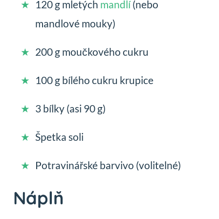
120 g mletých
mandlí
(nebo
mandlové mouky)
200 g moučkového cukru
100 g bílého cukru krupice
3 bílky (asi 90 g)
Špetka soli
Potravinářské barvivo (volitelné)
Náplň