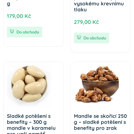
g
vysokému krevnímu
tlaku
179,00 Kč
279,00 Kč
Do obchodu
Do obchodu
Sladké potěšení s
Mandle se skořicí 250
benefity – 300 g
g – sladké potěšení s
mandle v karamelu
benefity pro zrak
pro vaši paměť