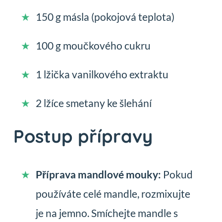
150 g másla (pokojová teplota)
100 g moučkového cukru
1 lžička vanilkového extraktu
2 lžíce smetany ke šlehání
Postup přípravy
Příprava mandlové mouky:
Pokud
používáte celé mandle, rozmixujte
je na jemno. Smíchejte mandle s