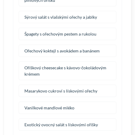
piniových oříšků
Sýrový salát s vlašskými ořechy a jablky
Špagety s ořechovým pestem a rukolou
Ořechový koktejl s avokádem a banánem
Oříškový cheesecake s kávovo-čokoládovým
krémem
Masarykovo cukroví s lískovými ořechy
Vanilkové mandlové mléko
Exotický ovocný salát s lískovými oříšky