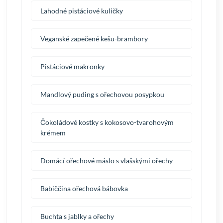
Lahodné pistáciové kuličky
Veganské zapečené kešu-brambory
Pistáciové makronky
Mandlový puding s ořechovou posypkou
Čokoládové kostky s kokosovo-tvarohovým
krémem
Domácí ořechové máslo s vlašskými ořechy
Babiččina ořechová bábovka
Buchta s jablky a ořechy