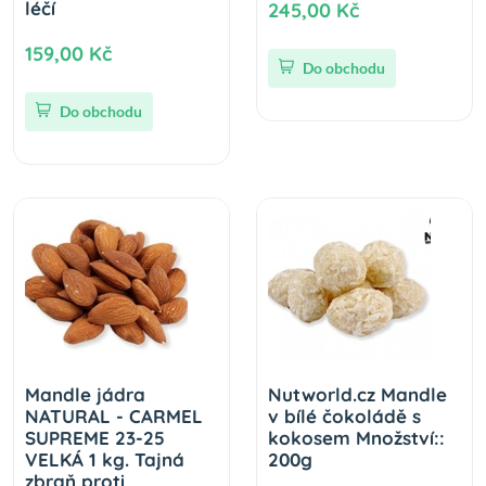
léčí
245,00 Kč
159,00 Kč
Do obchodu
Do obchodu
Mandle jádra
Nutworld.cz Mandle
NATURAL - CARMEL
v bílé čokoládě s
SUPREME 23-25
kokosem Množství::
VELKÁ 1 kg. Tajná
200g
zbraň proti