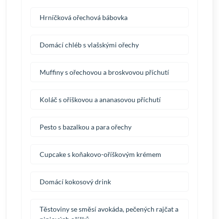
Hrníčková ořechová bábovka
Domácí chléb s vlašskými ořechy
Muffiny s ořechovou a broskvovou příchutí
Koláč s oříškovou a ananasovou příchutí
Pesto s bazalkou a para ořechy
Cupcake s koňakovo-oříškovým krémem
Domácí kokosový drink
Těstoviny se směsí avokáda, pečených rajčat a