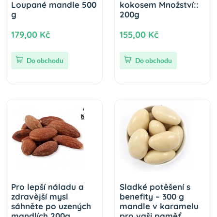
Loupané mandle 500
kokosem Množství::
g
200g
179,00 Kč
155,00 Kč
Do obchodu
Do obchodu
Pro lepší náladu a
Sladké potěšení s
zdravější mysl
benefity – 300 g
sáhněte po uzených
mandle v karamelu
mandlích 200g
pro vaši paměť