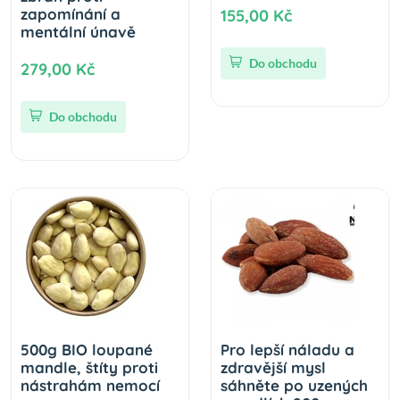
zapomínání a
155,00 Kč
mentální únavě
Do obchodu
279,00 Kč
Do obchodu
500g BIO loupané
Pro lepší náladu a
mandle, štíty proti
zdravější mysl
nástrahám nemocí
sáhněte po uzených