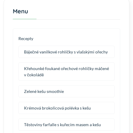
Menu
Recepty
Báječné vanilkové rohlíčky s vlašskými ořechy
Křehounké foukané ořechové rohlíčky máčené
v čokoládě
Zelené kešu smoothie
Krémová brokolicová polévka s kešu
Těstoviny farfalle s kuřecím masem a kešu