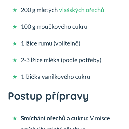
200 g mletých
vlašských ořechů
100 g moučkového cukru
1 lžíce rumu (volitelně)
2-3 lžíce mléka (podle potřeby)
1 lžička vanilkového cukru
Postup přípravy
Smíchání ořechů a cukru:
V misce