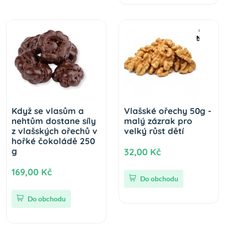
Když se vlasům a
Vlašské ořechy 50g -
nehtům dostane síly
malý zázrak pro
z vlašských ořechů v
velký růst dětí
hořké čokoládě 250
g
32,00 Kč
169,00 Kč
Do obchodu
Do obchodu