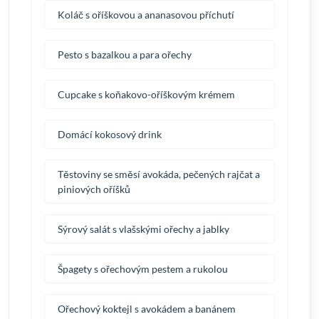
Koláč s oříškovou a ananasovou příchutí
Pesto s bazalkou a para ořechy
Cupcake s koňakovo-oříškovým krémem
Domácí kokosový drink
Těstoviny se směsí avokáda, pečených rajčat a
piniových oříšků
Sýrový salát s vlašskými ořechy a jablky
Špagety s ořechovým pestem a rukolou
Ořechový koktejl s avokádem a banánem