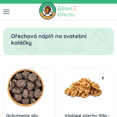
Ořechová náplň na svatební
koláčky
Ochutnejte sílu
Vlašské ořechy 50g -