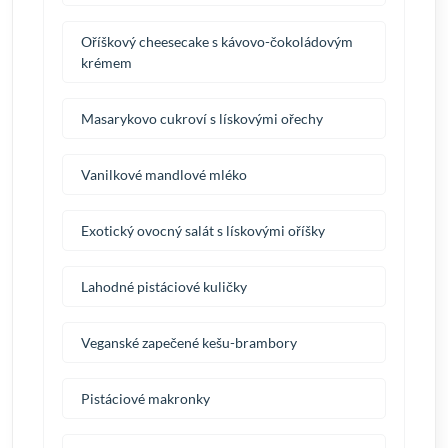
Oříškový cheesecake s kávovo-čokoládovým
krémem
Masarykovo cukroví s lískovými ořechy
Vanilkové mandlové mléko
Exotický ovocný salát s lískovými oříšky
Lahodné pistáciové kuličky
Veganské zapečené kešu-brambory
Pistáciové makronky