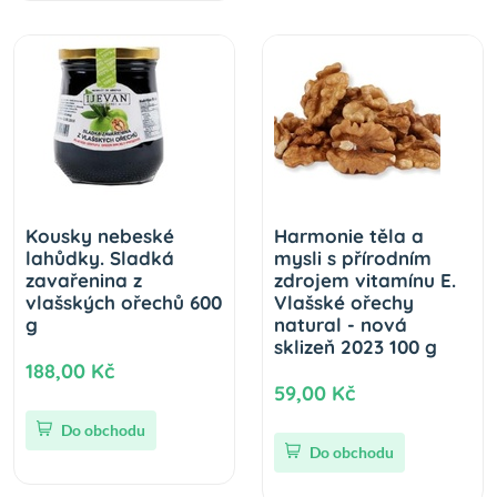
Kousky nebeské
Harmonie těla a
lahůdky. Sladká
mysli s přírodním
zavařenina z
zdrojem vitamínu E.
vlašských ořechů 600
Vlašské ořechy
g
natural - nová
sklizeň 2023 100 g
188,00 Kč
59,00 Kč
Do obchodu
Do obchodu