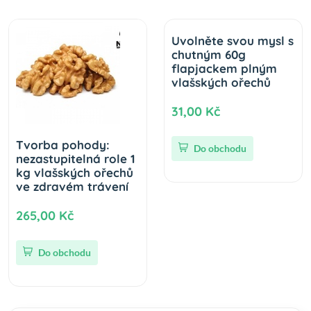
Uvolněte svou mysl s
chutným 60g
flapjackem plným
vlašských ořechů
31,00 Kč
Tvorba pohody:
Do obchodu
nezastupitelná role 1
kg vlašských ořechů
ve zdravém trávení
265,00 Kč
Do obchodu