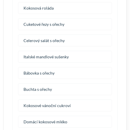
Kokosová roláda
Cuketové řezy s ořechy
Celerový salát s ořechy
Italské mandlové sušenky
Bábovka s ořechy
Buchta s ořechy
Kokosové vánoční cukroví
Domácí kokosové mléko