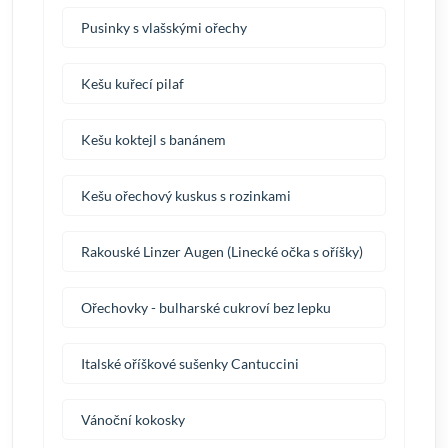
Pusinky s vlašskými ořechy
Kešu kuřecí pilaf
Kešu koktejl s banánem
Kešu ořechový kuskus s rozinkami
Rakouské Linzer Augen (Linecké očka s oříšky)
Ořechovky - bulharské cukroví bez lepku
Italské oříškové sušenky Cantuccini
Vánoční kokosky