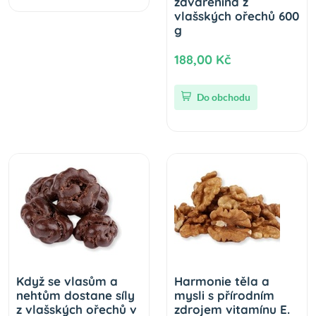
zavařenina z
vlašských ořechů 600
g
188,00 Kč
Do obchodu
Když se vlasům a
Harmonie těla a
nehtům dostane síly
mysli s přírodním
z vlašských ořechů v
zdrojem vitamínu E.