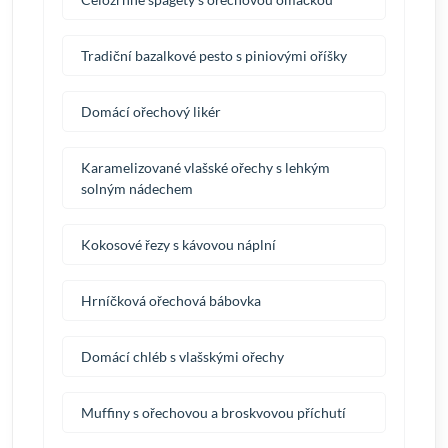
Tradiční bazalkové pesto s piniovými oříšky
Domácí ořechový likér
Karamelizované vlašské ořechy s lehkým
solným nádechem
Kokosové řezy s kávovou náplní
Hrníčková ořechová bábovka
Domácí chléb s vlašskými ořechy
Muffiny s ořechovou a broskvovou příchutí