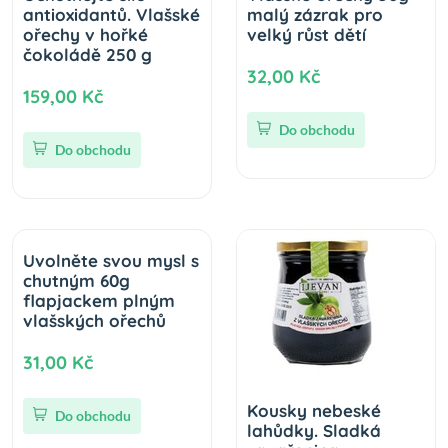
antioxidantů. Vlašské
malý zázrak pro
ořechy v hořké
velký růst dětí
čokoládě 250 g
32,00 Kč
159,00 Kč
Do obchodu
Do obchodu
Uvolněte svou mysl s
chutným 60g
flapjackem plným
vlašských ořechů
31,00 Kč
Kousky nebeské
Do obchodu
lahůdky. Sladká