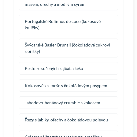
masem, ořechy a modrým sýrem
Portugalské Bolinhos de coco (kokosové
kuličky)
Švýcarské Basler Brunsli (čokoládové cukroví
s oříšky)
Pesto ze sušených rajčat a kešu
Kokosové kremeše s čokoládovým posypem
Jahodovo-banánový crumble s kokosem
Řezy s jablky, ořechy a čokoládovou polevou
Celozrnné špagety s ořechovou omáčkou