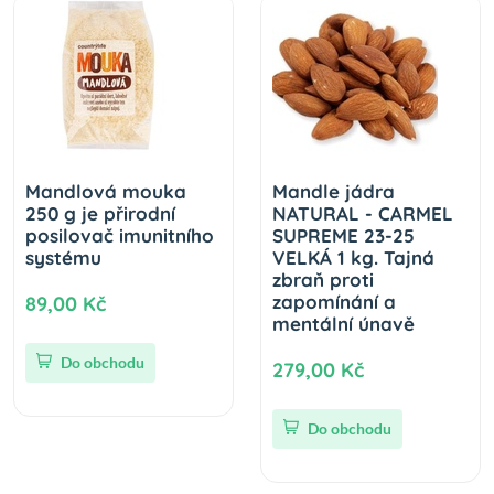
Mandlová mouka
Mandle jádra
250 g je přirodní
NATURAL - CARMEL
posilovač imunitního
SUPREME 23-25
systému
VELKÁ 1 kg. Tajná
zbraň proti
zapomínání a
89,00 Kč
mentální únavě
Do obchodu
279,00 Kč
Do obchodu