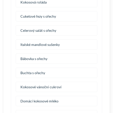
Kokosová roláda
Cuketové řezy s ořechy
Celerový salát s ořechy
Italské mandlové sušenky
Bábovka s ořechy
Buchta s ořechy
Kokosové vánoční cukroví
Domácí kokosové mléko