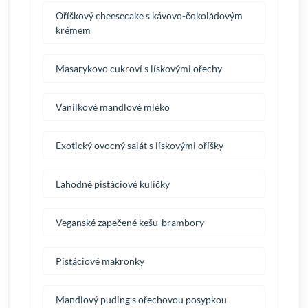
Oříškový cheesecake s kávovo-čokoládovým
krémem
Masarykovo cukroví s lískovými ořechy
Vanilkové mandlové mléko
Exotický ovocný salát s lískovými oříšky
Lahodné pistáciové kuličky
Veganské zapečené kešu-brambory
Pistáciové makronky
Mandlový puding s ořechovou posypkou