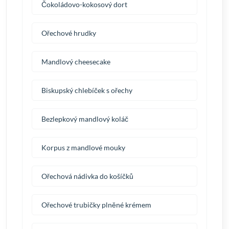
Čokoládovo-kokosový dort
Ořechové hrudky
Mandlový cheesecake
Biskupský chlebíček s ořechy
Bezlepkový mandlový koláč
Korpus z mandlové mouky
Ořechová nádivka do košíčků
Ořechové trubičky plněné krémem