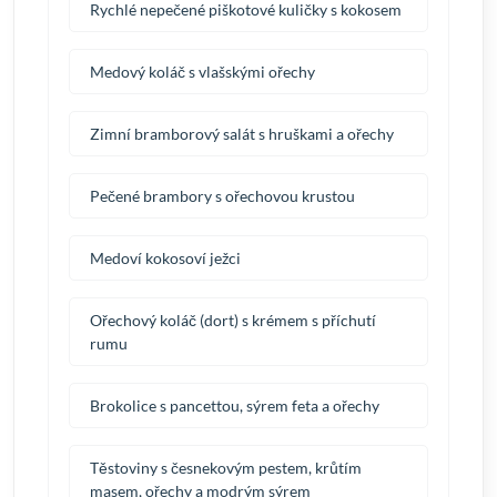
Rychlé nepečené piškotové kuličky s kokosem
Medový koláč s vlašskými ořechy
Zimní bramborový salát s hruškami a ořechy
Pečené brambory s ořechovou krustou
Medoví kokosoví ježci
Ořechový koláč (dort) s krémem s příchutí
rumu
Brokolice s pancettou, sýrem feta a ořechy
Těstoviny s česnekovým pestem, krůtím
masem, ořechy a modrým sýrem