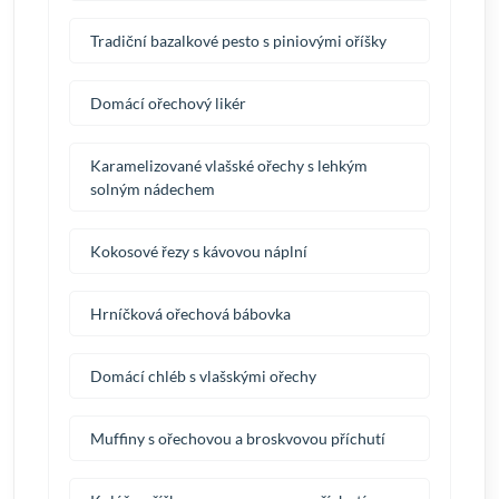
Tradiční bazalkové pesto s piniovými oříšky
Domácí ořechový likér
Karamelizované vlašské ořechy s lehkým
solným nádechem
Kokosové řezy s kávovou náplní
Hrníčková ořechová bábovka
Domácí chléb s vlašskými ořechy
Muffiny s ořechovou a broskvovou příchutí