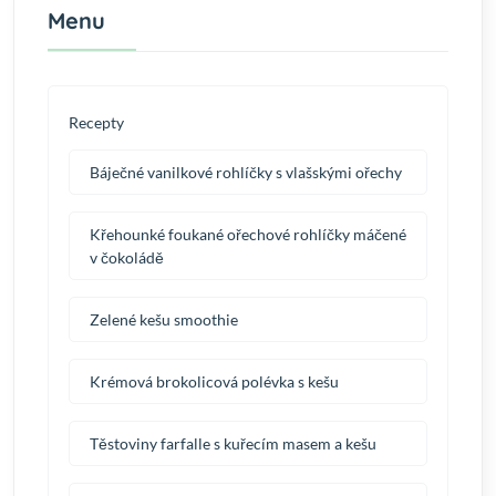
Menu
Recepty
Báječné vanilkové rohlíčky s vlašskými ořechy
Křehounké foukané ořechové rohlíčky máčené
v čokoládě
Zelené kešu smoothie
Krémová brokolicová polévka s kešu
Těstoviny farfalle s kuřecím masem a kešu