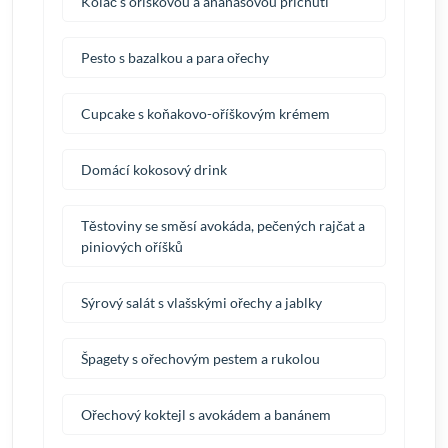
Koláč s oříškovou a ananasovou příchutí
Pesto s bazalkou a para ořechy
Cupcake s koňakovo-oříškovým krémem
Domácí kokosový drink
Těstoviny se směsí avokáda, pečených rajčat a
piniových oříšků
Sýrový salát s vlašskými ořechy a jablky
Špagety s ořechovým pestem a rukolou
Ořechový koktejl s avokádem a banánem