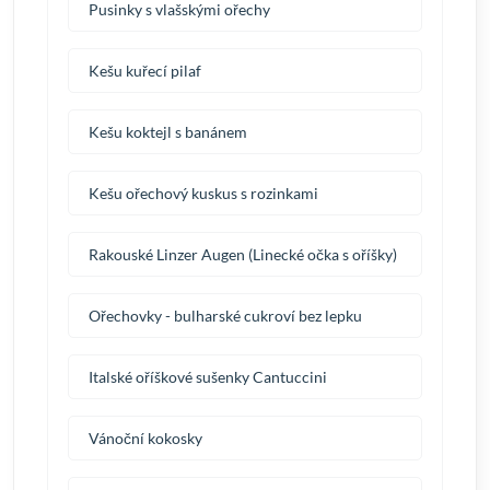
Pusinky s vlašskými ořechy
Kešu kuřecí pilaf
Kešu koktejl s banánem
Kešu ořechový kuskus s rozinkami
Rakouské Linzer Augen (Linecké očka s oříšky)
Ořechovky - bulharské cukroví bez lepku
Italské oříškové sušenky Cantuccini
Vánoční kokosky