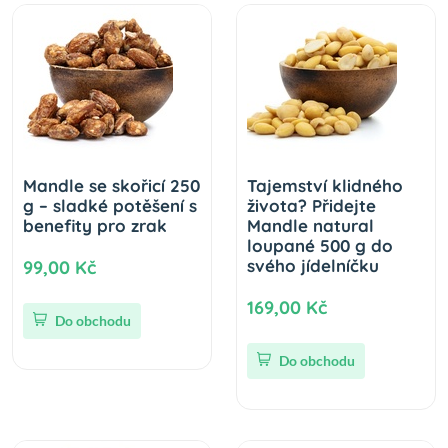
Mandle se skořicí 250
Tajemství klidného
g – sladké potěšení s
života? Přidejte
benefity pro zrak
Mandle natural
loupané 500 g do
svého jídelníčku
99,00 Kč
169,00 Kč
Do obchodu
Do obchodu