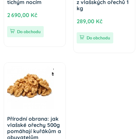
tichým nocím
z vlašských ořechů 1
kg
2 690,00 Kč
289,00 Kč
Do obchodu
Do obchodu
Přírodní obrana: jak
vlašské ořechy 500g
pomáhají kuřákům a
obyvatelům