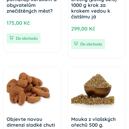
obyvatelům
1000 g krok za
znečištěných měst?
krokem vedou k
čistšímu já
175,00 Kč
299,00 Kč
Do obchodu
Do obchodu
Objevte novou
Mouka z vlašských
dimenzi sladké chuti
ořechů 500 g.