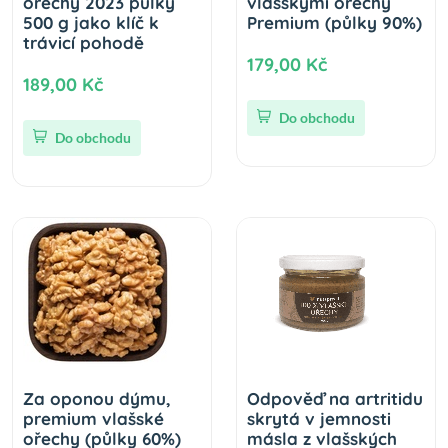
ořechy 2023 půlky
vlašskými ořechy
500 g jako klíč k
Premium (půlky 90%)
trávicí pohodě
179,00 Kč
189,00 Kč
Do obchodu
Do obchodu
Za oponou dýmu,
Odpověď na artritidu
premium vlašské
skrytá v jemnosti
ořechy (půlky 60%)
másla z vlašských