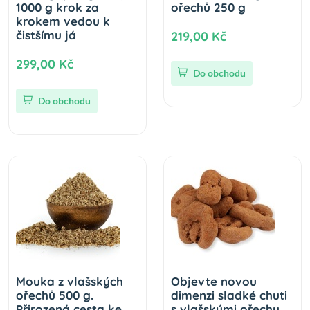
1000 g krok za
ořechů 250 g
krokem vedou k
čistšímu já
219,00 Kč
299,00 Kč
Do obchodu
Do obchodu
Mouka z vlašských
Objevte novou
ořechů 500 g.
dimenzi sladké chuti
Přirozená cesta ke
s vlašskými ořechy