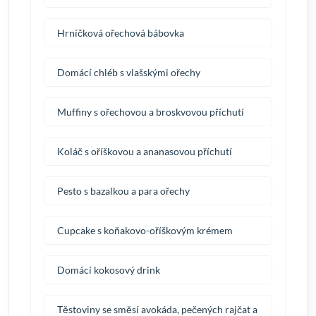
Hrníčková ořechová bábovka
Domácí chléb s vlašskými ořechy
Muffiny s ořechovou a broskvovou příchutí
Koláč s oříškovou a ananasovou příchutí
Pesto s bazalkou a para ořechy
Cupcake s koňakovo-oříškovým krémem
Domácí kokosový drink
Těstoviny se směsí avokáda, pečených rajčat a