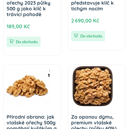
ořechy 2023 půlky
představuje klíč k
500 g jako klíč k
tichým nocím
trávicí pohodě
2 690,00 Kč
189,00 Kč
Do obchodu
Do obchodu
Přírodní obrana: jak
Za oponou dýmu,
vlašské ořechy 500g
premium vlašské
pomáhají kuřákům a
ořechy (půlky 60%)