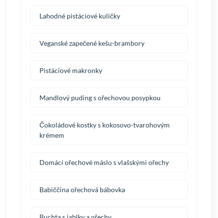
Lahodné pistáciové kuličky
Veganské zapečené kešu-brambory
Pistáciové makronky
Mandlový puding s ořechovou posypkou
Čokoládové kostky s kokosovo-tvarohovým
krémem
Domácí ořechové máslo s vlašskými ořechy
Babiččina ořechová bábovka
Buchta s jablky a ořechy