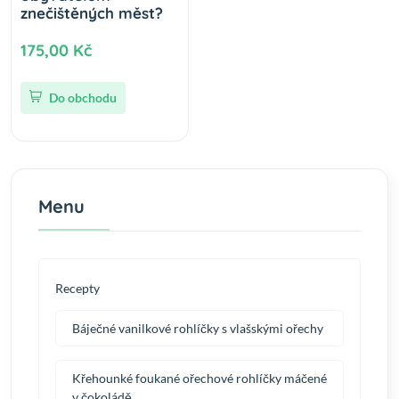
znečištěných měst?
175,00 Kč
Do obchodu
Menu
Recepty
Báječné vanilkové rohlíčky s vlašskými ořechy
Křehounké foukané ořechové rohlíčky máčené
v čokoládě