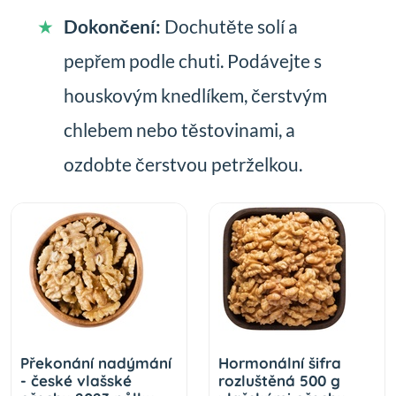
Dokončení:
Dochutěte solí a
pepřem podle chuti. Podávejte s
houskovým knedlíkem, čerstvým
chlebem nebo těstovinami, a
ozdobte čerstvou petrželkou.
Překonání nadýmání
Hormonální šifra
- české vlašské
rozluštěná 500 g