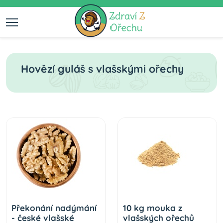
Hovězí guláš s vlašskými ořechy
Překonání nadýmání
10 kg mouka z
- české vlašské
vlašských ořechů