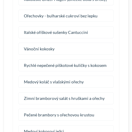
Ořechovky - bulharské cukroví bez lepku
Italské oříškové sušenky Cantuccini
Vánoční kokosky
Rychlé nepečené piškotové kuličky s kokosem
Medový koláč s vlašskými ořechy
Zimní bramborový salát s hruškami a ořechy
Pečené brambory s ořechovou krustou
Medoví kokosoví ježci