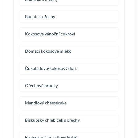
Buchta s ořechy
Kokosové vánoční cukroví
Domácí kokosové mléko
Čokoládovo-kokosový dort
Ořechové hrudky
Mandlový cheesecake
Biskupský chlebíček s ořechy
Bezlepkový mandlový koláč