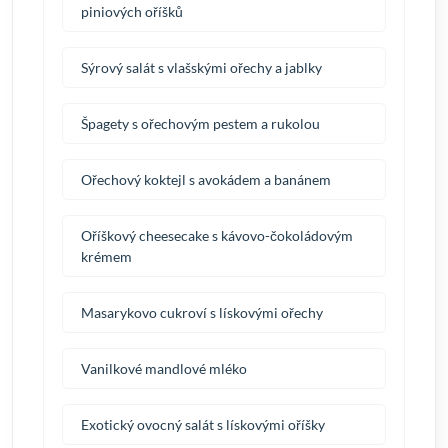
piniových oříšků
Sýrový salát s vlašskými ořechy a jablky
Špagety s ořechovým pestem a rukolou
Ořechový koktejl s avokádem a banánem
Oříškový cheesecake s kávovo-čokoládovým
krémem
Masarykovo cukroví s lískovými ořechy
Vanilkové mandlové mléko
Exotický ovocný salát s lískovými oříšky