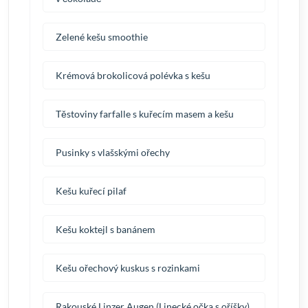
Zelené kešu smoothie
Krémová brokolicová polévka s kešu
Těstoviny farfalle s kuřecím masem a kešu
Pusinky s vlašskými ořechy
Kešu kuřecí pilaf
Kešu koktejl s banánem
Kešu ořechový kuskus s rozinkami
Rakouské Linzer Augen (Linecké očka s oříšky)