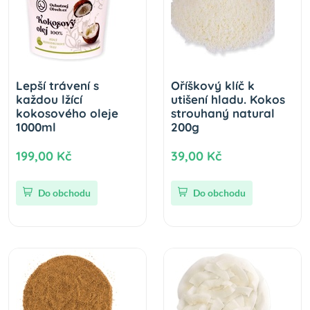
Lepší trávení s
Oříškový klíč k
každou lžící
utišení hladu. Kokos
kokosového oleje
strouhaný natural
1000ml
200g
199,00 Kč
39,00 Kč
Do obchodu
Do obchodu