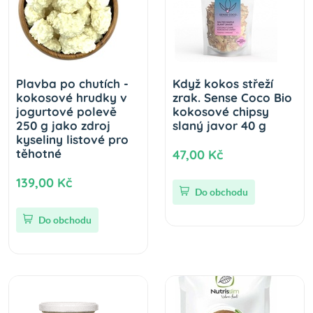
Plavba po chutích -
Když kokos střeží
kokosové hrudky v
zrak. Sense Coco Bio
jogurtové polevě
kokosové chipsy
250 g jako zdroj
slaný javor 40 g
kyseliny listové pro
těhotné
47,00 Kč
139,00 Kč
Do obchodu
Do obchodu