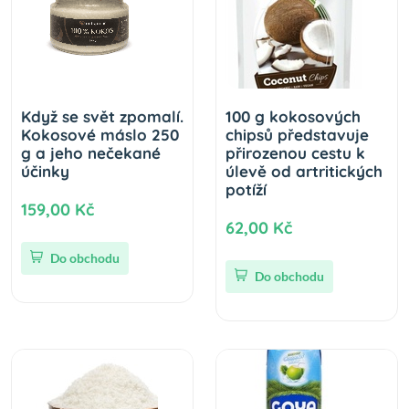
Když se svět zpomalí.
100 g kokosových
Kokosové máslo 250
chipsů představuje
g a jeho nečekané
přirozenou cestu k
účinky
úlevě od artritických
potíží
159,00 Kč
62,00 Kč
Do obchodu
Do obchodu