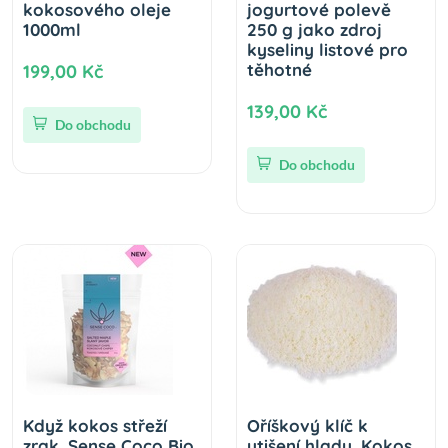
kokosového oleje
jogurtové polevě
1000ml
250 g jako zdroj
kyseliny listové pro
těhotné
199,00 Kč
139,00 Kč
Do obchodu
Do obchodu
Když kokos střeží
Oříškový klíč k
zrak. Sense Coco Bio
utišení hladu. Kokos