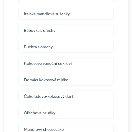
Italské mandlové sušenky
Bábovka s ořechy
Buchta s ořechy
Kokosové vánoční cukroví
Domácí kokosové mléko
Čokoládovo-kokosový dort
Ořechové hrudky
Mandlový cheesecake