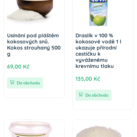
Usínání pod pláštěm
Draslík v 100 %
kokosových snů.
kokosové vodě 1 l
Kokos strouhaný 500
ukazuje přírodní
g
cestičku k
vyváženému
krevnímu tlaku
69,00 Kč
135,00 Kč
Do obchodu
Do obchodu