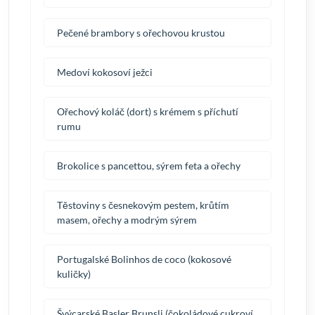
Pečené brambory s ořechovou krustou
Medoví kokosoví ježci
Ořechový koláč (dort) s krémem s příchutí
rumu
Brokolice s pancettou, sýrem feta a ořechy
Těstoviny s česnekovým pestem, krůtím
masem, ořechy a modrým sýrem
Portugalské Bolinhos de coco (kokosové
kuličky)
Švýcarské Basler Brunsli (čokoládové cukroví