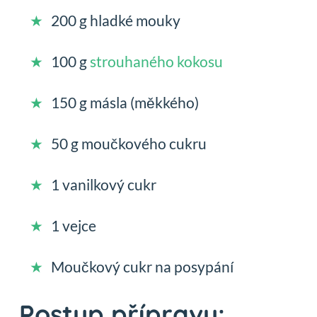
200 g hladké mouky
100 g
strouhaného kokosu
150 g másla (měkkého)
50 g moučkového cukru
1 vanilkový cukr
1 vejce
Moučkový cukr na posypání
Postup přípravy: