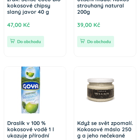
kokosové chipsy
strouhaný natural
slaný javor 40 g
200g
47,00 Kč
39,00 Kč
Do obchodu
Do obchodu
Draslík v 100 %
Když se svět zpomalí.
kokosové vodě 1 l
Kokosové máslo 250
ukazuje přírodní
g a jeho nečekané