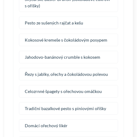
s oříšky)
Pesto ze sušených rajčat a kešu
Kokosové kremeše s čokoládovým posypem
Jahodovo-banánový crumble s kokosem
Řezy s jablky, ořechy a čokoládovou polevou
Celozrnné špagety s ořechovou omáčkou
Tradiční bazalkové pesto s piniovými oříšky
Domácí ořechový likér