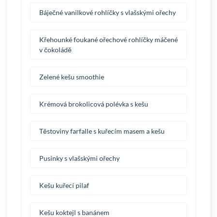
Báječné vanilkové rohlíčky s vlašskými ořechy
Křehounké foukané ořechové rohlíčky máčené
v čokoládě
Zelené kešu smoothie
Krémová brokolicová polévka s kešu
Těstoviny farfalle s kuřecím masem a kešu
Pusinky s vlašskými ořechy
Kešu kuřecí pilaf
Kešu koktejl s banánem