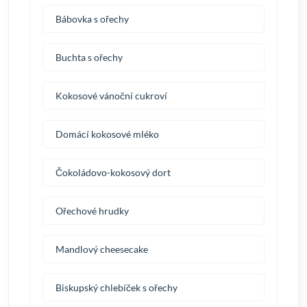
Bábovka s ořechy
Buchta s ořechy
Kokosové vánoční cukroví
Domácí kokosové mléko
Čokoládovo-kokosový dort
Ořechové hrudky
Mandlový cheesecake
Biskupský chlebíček s ořechy