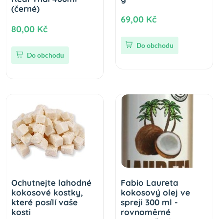
(černé)
69,00 Kč
80,00 Kč
Do obchodu
Do obchodu
Ochutnejte lahodné
Fabio Laureta
kokosové kostky,
kokosový olej ve
které posílí vaše
spreji 300 ml -
kosti
rovnoměrné