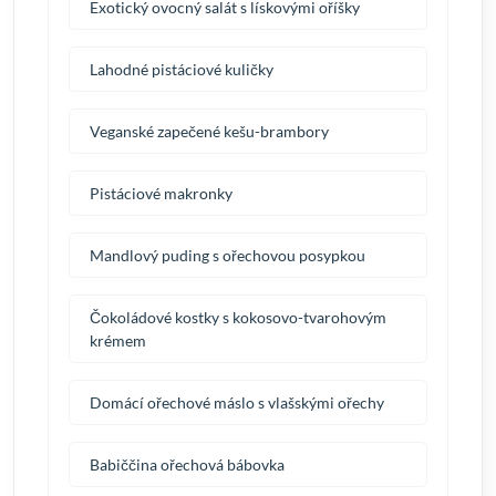
Exotický ovocný salát s lískovými oříšky
Lahodné pistáciové kuličky
Veganské zapečené kešu-brambory
Pistáciové makronky
Mandlový puding s ořechovou posypkou
Čokoládové kostky s kokosovo-tvarohovým
krémem
Domácí ořechové máslo s vlašskými ořechy
Babiččina ořechová bábovka