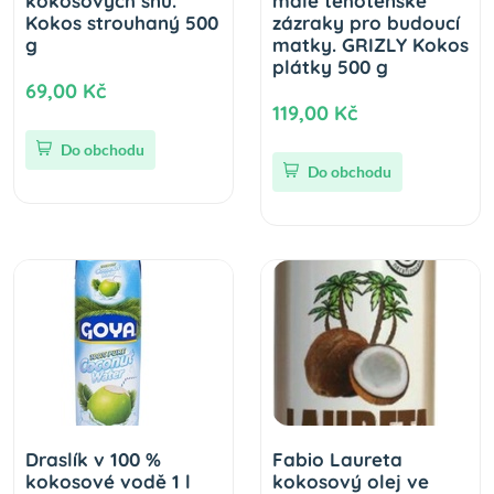
kokosových snů.
malé těhotenské
Kokos strouhaný 500
zázraky pro budoucí
g
matky. GRIZLY Kokos
plátky 500 g
69,00 Kč
119,00 Kč
Do obchodu
Do obchodu
Draslík v 100 %
Fabio Laureta
kokosové vodě 1 l
kokosový olej ve