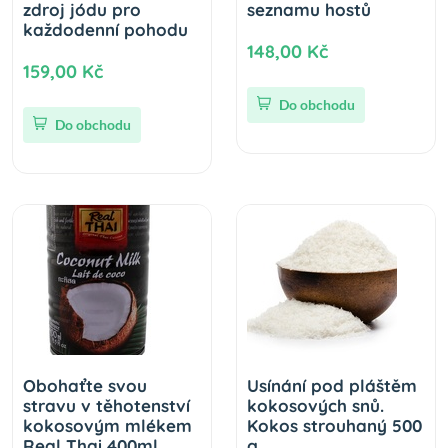
zdroj jódu pro
seznamu hostů
každodenní pohodu
148,00 Kč
159,00 Kč
Do obchodu
Do obchodu
Obohaťte svou
Usínání pod pláštěm
stravu v těhotenství
kokosových snů.
kokosovým mlékem
Kokos strouhaný 500
Real Thai 400ml
g