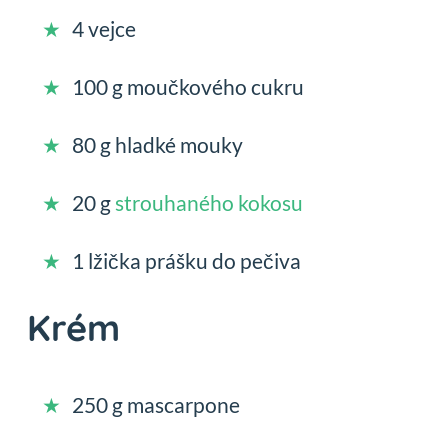
4 vejce
100 g moučkového cukru
80 g hladké mouky
20 g
strouhaného kokosu
1 lžička prášku do pečiva
Krém
250 g mascarpone