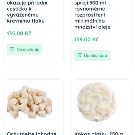
ukazuje přírodní
spreji 300 ml -
cestičku k
rovnoměrné
vyváženému
rozprostření
krevnímu tlaku
minimálního
množství oleje
135,00 Kč
139,00 Kč
Do obchodu
Do obchodu
Ochutnejte lahodné
Kokos plátky 250 g.