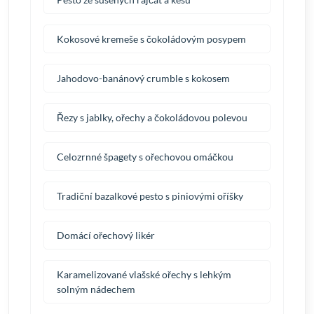
Kokosové kremeše s čokoládovým posypem
Jahodovo-banánový crumble s kokosem
Řezy s jablky, ořechy a čokoládovou polevou
Celozrnné špagety s ořechovou omáčkou
Tradiční bazalkové pesto s piniovými oříšky
Domácí ořechový likér
Karamelizované vlašské ořechy s lehkým
solným nádechem