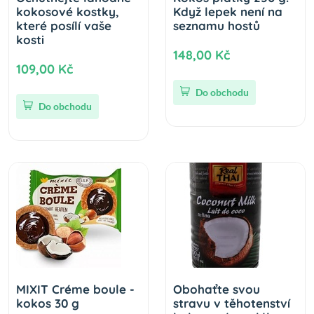
kokosové kostky,
Když lepek není na
které posílí vaše
seznamu hostů
kosti
148,00 Kč
109,00 Kč
Do obchodu
Do obchodu
MIXIT Créme boule -
Obohaťte svou
kokos 30 g
stravu v těhotenství