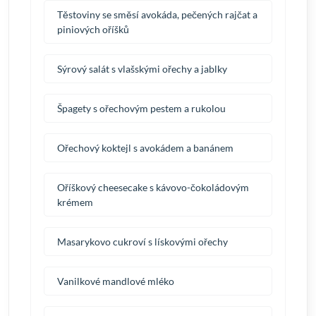
Těstoviny se směsí avokáda, pečených rajčat a
piniových oříšků
Sýrový salát s vlašskými ořechy a jablky
Špagety s ořechovým pestem a rukolou
Ořechový koktejl s avokádem a banánem
Oříškový cheesecake s kávovo-čokoládovým
krémem
Masarykovo cukroví s lískovými ořechy
Vanilkové mandlové mléko