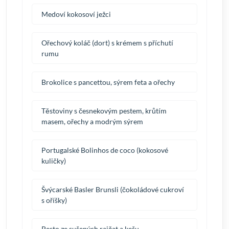
Medoví kokosoví ježci
Ořechový koláč (dort) s krémem s příchutí
rumu
Brokolice s pancettou, sýrem feta a ořechy
Těstoviny s česnekovým pestem, krůtím
masem, ořechy a modrým sýrem
Portugalské Bolinhos de coco (kokosové
kuličky)
Švýcarské Basler Brunsli (čokoládové cukroví
s oříšky)
Pesto ze sušených rajčat a kešu