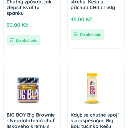
Chutný způsob, jak
střehu. Kešu s
zlepšit kvalitu
příchutí CHILLI 50g
spánku
45,00 Kč
50,00 Kč
Do obchodu
Do obchodu
BIG BOY Big Brownie
Když se chutné spojí
- Neodolatelná chuť
s prospěšným. Big
lískového krému s
Boy tyčinka Kešu