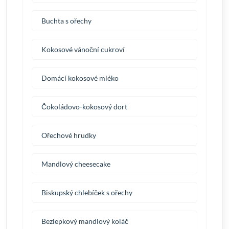
Buchta s ořechy
Kokosové vánoční cukroví
Domácí kokosové mléko
Čokoládovo-kokosový dort
Ořechové hrudky
Mandlový cheesecake
Biskupský chlebíček s ořechy
Bezlepkový mandlový koláč