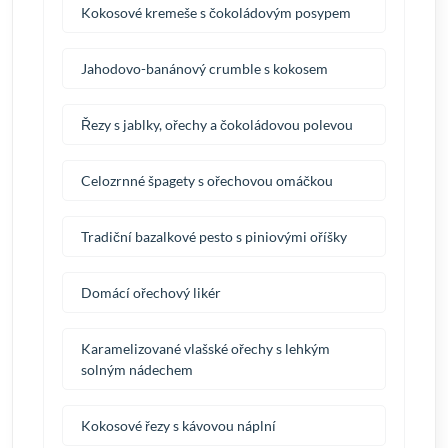
Kokosové kremeše s čokoládovým posypem
Jahodovo-banánový crumble s kokosem
Řezy s jablky, ořechy a čokoládovou polevou
Celozrnné špagety s ořechovou omáčkou
Tradiční bazalkové pesto s piniovými oříšky
Domácí ořechový likér
Karamelizované vlašské ořechy s lehkým
solným nádechem
Kokosové řezy s kávovou náplní