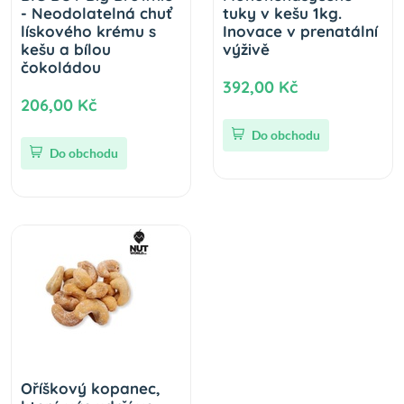
- Neodolatelná chuť
tuky v kešu 1kg.
lískového krému s
Inovace v prenatální
kešu a bílou
výživě
čokoládou
392,00 Kč
206,00 Kč
Do obchodu
Do obchodu
Oříškový kopanec,