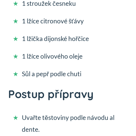
1 stroužek česneku
1 lžíce citronové šťávy
1 lžička dijonské hořčice
1 lžíce olivového oleje
Sůl a pepř podle chuti
Postup přípravy
Uvařte těstoviny podle návodu al
dente.