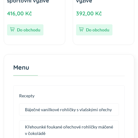
sportovní výživě
výživě
416,00 Kč
392,00 Kč
Do obchodu
Do obchodu
Menu
Recepty
Báječné vanilkové rohlíčky s vlašskými ořechy
Křehounké foukané ořechové rohlíčky máčené
v čokoládě