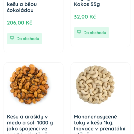
kešu a bílou
Kokos 55g
čokoládou
32,00 Kč
206,00 Kč
Do obchodu
Do obchodu
Kešu a arašídy v
Mononenasycené
medu a soli 1000 g
tuky v kešu 1kg.
jako spojenci ve
Inovace v prenatální