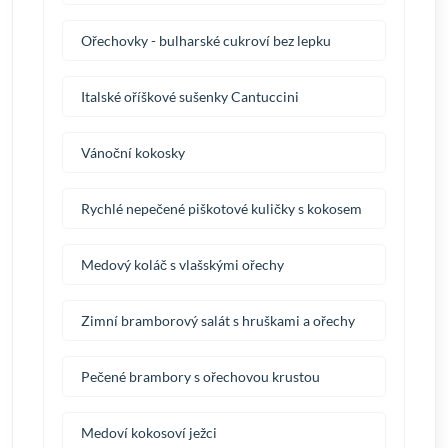
Ořechovky - bulharské cukroví bez lepku
Italské oříškové sušenky Cantuccini
Vánoční kokosky
Rychlé nepečené piškotové kuličky s kokosem
Medový koláč s vlašskými ořechy
Zimní bramborový salát s hruškami a ořechy
Pečené brambory s ořechovou krustou
Medoví kokosoví ježci