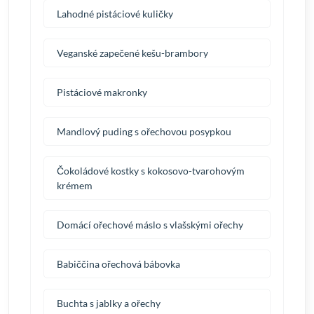
Lahodné pistáciové kuličky
Veganské zapečené kešu-brambory
Pistáciové makronky
Mandlový puding s ořechovou posypkou
Čokoládové kostky s kokosovo-tvarohovým
krémem
Domácí ořechové máslo s vlašskými ořechy
Babiččina ořechová bábovka
Buchta s jablky a ořechy