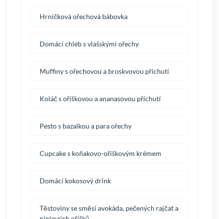
Hrníčková ořechová bábovka
Domácí chléb s vlašskými ořechy
Muffiny s ořechovou a broskvovou příchutí
Koláč s oříškovou a ananasovou příchutí
Pesto s bazalkou a para ořechy
Cupcake s koňakovo-oříškovým krémem
Domácí kokosový drink
Těstoviny se směsí avokáda, pečených rajčat a
piniových oříšků