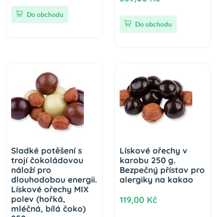
Do obchodu
Do obchodu
Sladké potěšení s
Lískové ořechy v
trojí čokoládovou
karobu 250 g.
náloží pro
Bezpečný přístav pro
dlouhodobou energii.
alergiky na kakao
Lískové ořechy MIX
polev (hořká,
119,00 Kč
mléčná, bílá čoko)