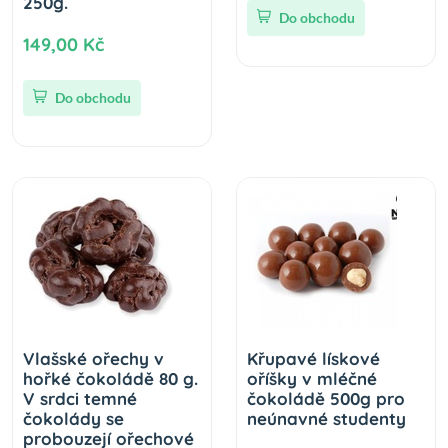
250g.
Do obchodu
149,00 Kč
Do obchodu
Vlašské ořechy v
Křupavé lískové
hořké čokoládě 80 g.
oříšky v mléčné
V srdci temné
čokoládě 500g pro
čokolády se
neúnavné studenty
probouzejí ořechové