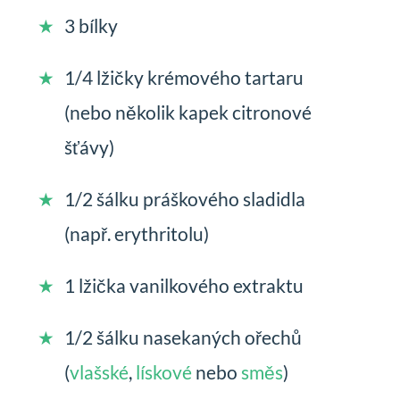
3 bílky
1/4 lžičky krémového tartaru
(nebo několik kapek citronové
šťávy)
1/2 šálku práškového sladidla
(např. erythritolu)
1 lžička vanilkového extraktu
1/2 šálku nasekaných ořechů
(
vlašské
,
lískové
nebo
směs
)