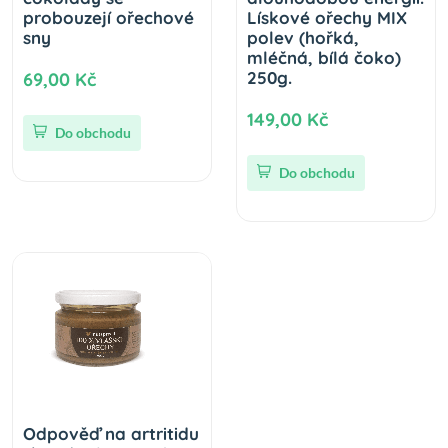
probouzejí ořechové
Lískové ořechy MIX
sny
polev (hořká,
mléčná, bílá čoko)
250g.
69,00 Kč
149,00 Kč
Do obchodu
Do obchodu
Odpověď na artritidu