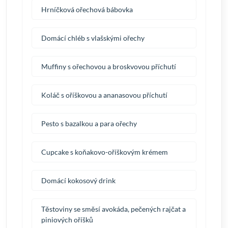
Hrníčková ořechová bábovka
Domácí chléb s vlašskými ořechy
Muffiny s ořechovou a broskvovou příchutí
Koláč s oříškovou a ananasovou příchutí
Pesto s bazalkou a para ořechy
Cupcake s koňakovo-oříškovým krémem
Domácí kokosový drink
Těstoviny se směsí avokáda, pečených rajčat a
piniových oříšků