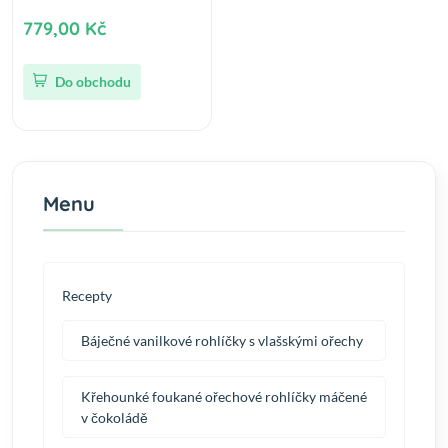
779,00 Kč
Do obchodu
Menu
Recepty
Báječné vanilkové rohlíčky s vlašskými ořechy
Křehounké foukané ořechové rohlíčky máčené
v čokoládě