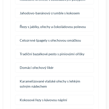
Jahodovo-banánový crumble s kokosem
Řezy s jablky, ořechy a čokoládovou polevou
Celozrnné špagety s ořechovou omáčkou
Tradiční bazalkové pesto s piniovými oříšky
Domácí ořechový likér
Karamelizované vlašské ořechy s lehkým
solným nádechem
Kokosové řezy s kávovou náplní