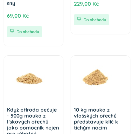
sny
229,00 Kč
69,00 Kč
Do obchodu
Do obchodu
Když příroda pečuje
10 kg mouka z
- 500g mouka z
vlašských ořechů
lískových ořechů
představuje klíč k
jako pomocník nejen
tichým nocím
pro těhotné