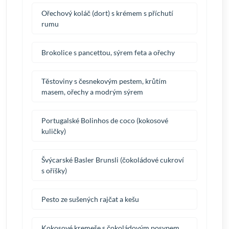
Ořechový koláč (dort) s krémem s příchutí
rumu
Brokolice s pancettou, sýrem feta a ořechy
Těstoviny s česnekovým pestem, krůtím
masem, ořechy a modrým sýrem
Portugalské Bolinhos de coco (kokosové
kuličky)
Švýcarské Basler Brunsli (čokoládové cukroví
s oříšky)
Pesto ze sušených rajčat a kešu
Kokosové kremeše s čokoládovým posypem