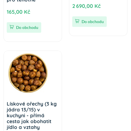
2 690,00 Kč
165,00 Kč
Do obchodu
Do obchodu
Lískové ořechy (3 kg
jádra 13/15) v
kuchyni - přímá
cesta jak obohatit
jídlo a vztahy