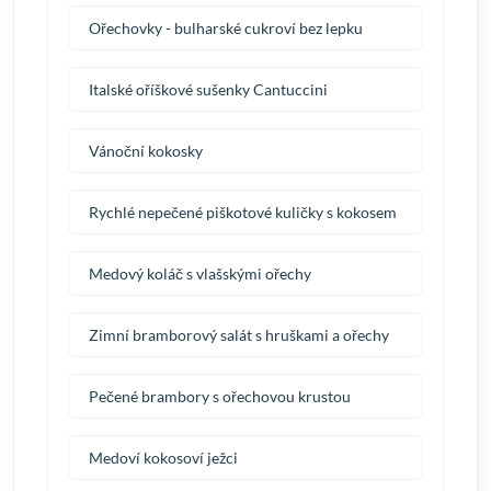
Ořechovky - bulharské cukroví bez lepku
Italské oříškové sušenky Cantuccini
Vánoční kokosky
Rychlé nepečené piškotové kuličky s kokosem
Medový koláč s vlašskými ořechy
Zimní bramborový salát s hruškami a ořechy
Pečené brambory s ořechovou krustou
Medoví kokosoví ježci