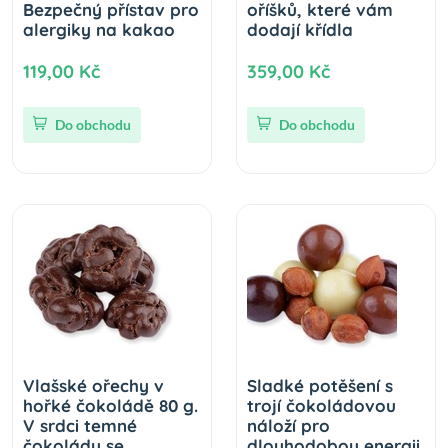
Bezpečný přístav pro
oříšků, které vám
alergiky na kakao
dodají křídla
119,00 Kč
359,00 Kč
Do obchodu
Do obchodu
Vlašské ořechy v
Sladké potěšení s
hořké čokoládě 80 g.
trojí čokoládovou
V srdci temné
náloží pro
čokolády se
dlouhodobou energii.