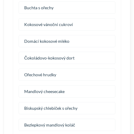
Buchta s ořechy
Kokosové vánoční cukroví
Domácí kokosové mléko
Čokoládovo-kokosový dort
Ořechové hrudky
Mandlový cheesecake
Biskupský chlebíček s ořechy
Bezlepkový mandlový koláč