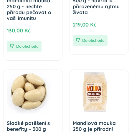
mandlová mouka
500 g - návrat k
250 g - nechte
přirozenému rytmu
přírodu pečovat o
života
vaši imunitu
219,00 Kč
130,00 Kč
Do obchodu
Do obchodu
Sladké potěšení s
Mandlová mouka
benefity – 300 g
250 g je přirodní