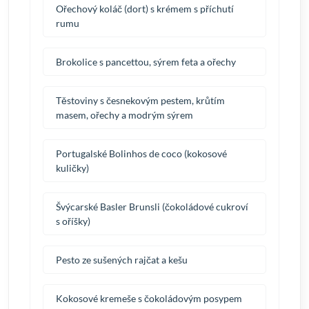
Ořechový koláč (dort) s krémem s příchutí
rumu
Brokolice s pancettou, sýrem feta a ořechy
Těstoviny s česnekovým pestem, krůtím
masem, ořechy a modrým sýrem
Portugalské Bolinhos de coco (kokosové
kuličky)
Švýcarské Basler Brunsli (čokoládové cukroví
s oříšky)
Pesto ze sušených rajčat a kešu
Kokosové kremeše s čokoládovým posypem