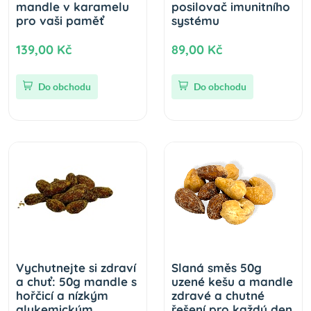
mandle v karamelu
posilovač imunitního
pro vaši paměť
systému
139,00 Kč
89,00 Kč
Do obchodu
Do obchodu
Vychutnejte si zdraví
Slaná směs 50g
a chuť: 50g mandle s
uzené kešu a mandle
hořčicí a nízkým
zdravé a chutné
glykemickým
řešení pro každý den