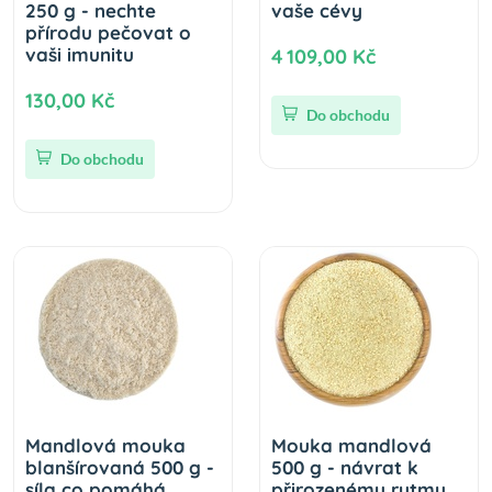
250 g - nechte
vaše cévy
přírodu pečovat o
vaši imunitu
4 109,00 Kč
130,00 Kč
Do obchodu
Do obchodu
Mandlová mouka
Mouka mandlová
blanšírovaná 500 g -
500 g - návrat k
síla co pomáhá
přirozenému rytmu