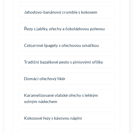
Jahodovo-banánový crumble s kokosem
Řezy s jablky, ořechy a čokoládovou polevou
Celozrnné špagety s ořechovou omáčkou
Tradiční bazalkové pesto s piniovými oříšky
Domácí ořechový likér
Karamelizované vlašské ořechy s lehkým
solným nádechem
Kokosové řezy s kávovou náplní