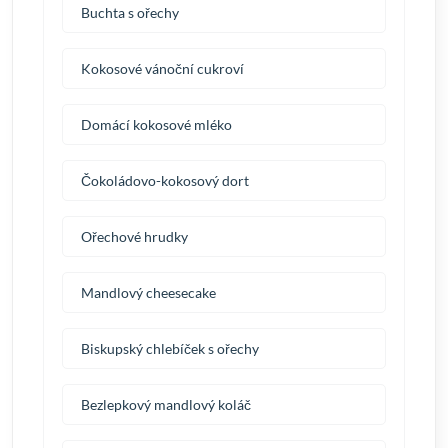
Buchta s ořechy
Kokosové vánoční cukroví
Domácí kokosové mléko
Čokoládovo-kokosový dort
Ořechové hrudky
Mandlový cheesecake
Biskupský chlebíček s ořechy
Bezlepkový mandlový koláč