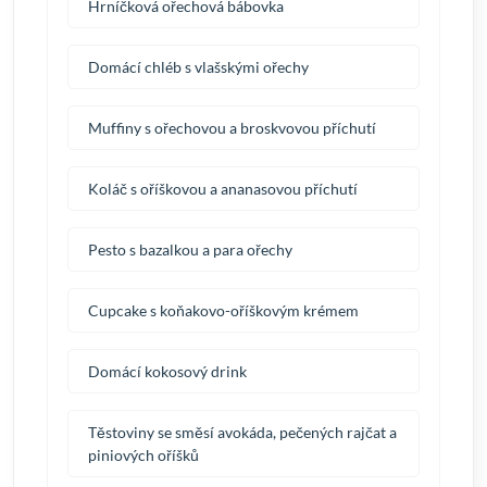
Hrníčková ořechová bábovka
Domácí chléb s vlašskými ořechy
Muffiny s ořechovou a broskvovou příchutí
Koláč s oříškovou a ananasovou příchutí
Pesto s bazalkou a para ořechy
Cupcake s koňakovo-oříškovým krémem
Domácí kokosový drink
Těstoviny se směsí avokáda, pečených rajčat a
piniových oříšků