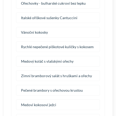
Ořechovky - bulharské cukroví bez lepku
Italské oříškové sušenky Cantuccini
Vánoční kokosky
Rychlé nepečené piškotové kuličky s kokosem
Medový koláč s vlašskými ořechy
Zimní bramborový salát s hruškami a ořechy
Pečené brambory s ořechovou krustou
Medoví kokosoví ježci