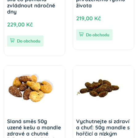
zvládnout náročné
života
dny
219,00 Kč
229,00 Kč
Do obchodu
Do obchodu
Slaná směs 50g
Vychutnejte si zdraví
uzené kešu a mandle
a chuť: 50g mandle s
zdravé a chutné
hořčicí a nízkým