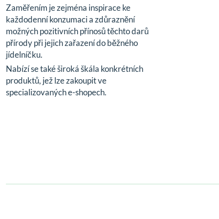
Zaměřením je zejména inspirace ke
každodenní konzumaci a zdůraznění
možných pozitivních přínosů těchto darů
přírody při jejich zařazení do běžného
jídelníčku.
Nabízí se také široká škála konkrétních
produktů, jež lze zakoupit ve
specializovaných e-shopech.
© 2024,
zdravizorechu.cz
All rights reserved