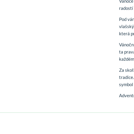
Vánoce 
radostí
Pod vá
vlašský
která p
Vánoční
ta prav
každém
Za sko
tradice
symbol 
Adventn