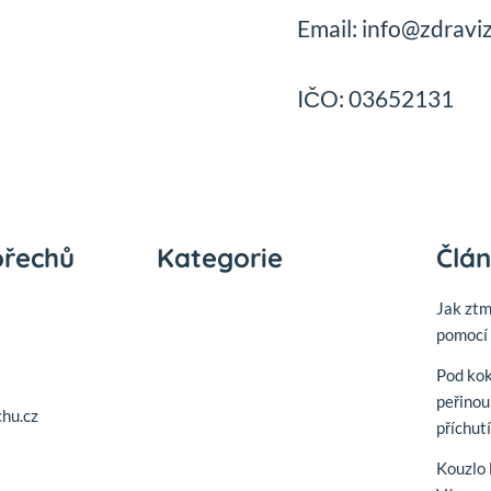
Email: info@zdravi
IČO: 03652131
ořechů
Kategorie
Člá
Jak zt
pomocí 
Pod ko
peřinou
hu.cz
příchut
Kouzlo 