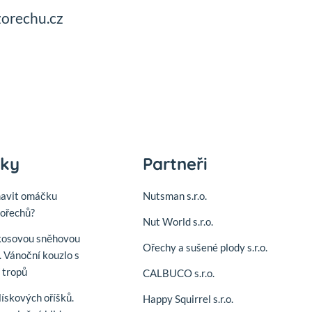
zorechu.cz
nky
Partneři
mavit omáčku
Nutsman s.r.o.
ořechů?
Nut World s.r.o.
kosovou sněhovou
Ořechy a sušené plody s.r.o.
. Vánoční kouzlo s
í tropů
CALBUCO s.r.o.
lískových oříšků.
Happy Squirrel s.r.o.