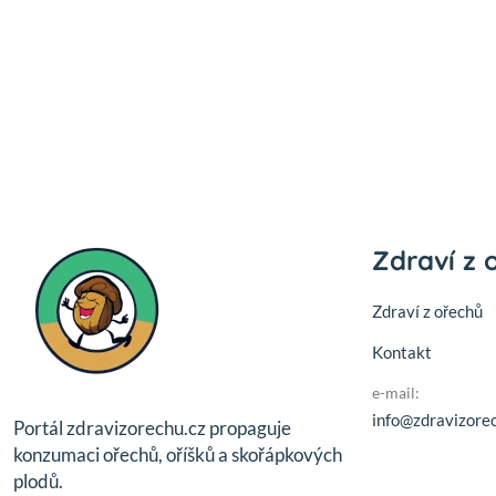
Zdraví z 
Zdraví z ořechů
Kontakt
e-mail:
info@zdravizorec
Portál zdravizorechu.cz propaguje
konzumaci ořechů, oříšků a skořápkových
plodů.