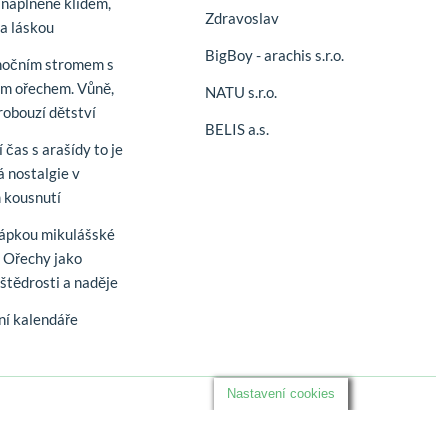
naplněné klidem,
Zdravoslav
 a láskou
BigBoy - arachis s.r.o.
nočním stromem s
m ořechem. Vůně,
NATU s.r.o.
robouzí dětství
BELIS a.s.
 čas s arašídy to je
á nostalgie v
 kousnutí
řápkou mikulášské
. Ořechy jako
štědrosti a naděje
í kalendáře
Nastavení cookies
Sledujte nás