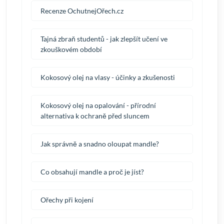
Recenze OchutnejOřech.cz
Tajná zbraň studentů - jak zlepšít učení ve
zkouškovém období
Kokosový olej na vlasy - účinky a zkušenosti
Kokosový olej na opalování - přírodní
alternativa k ochraně před sluncem
Jak správně a snadno oloupat mandle?
Co obsahují mandle a proč je jíst?
Ořechy při kojení