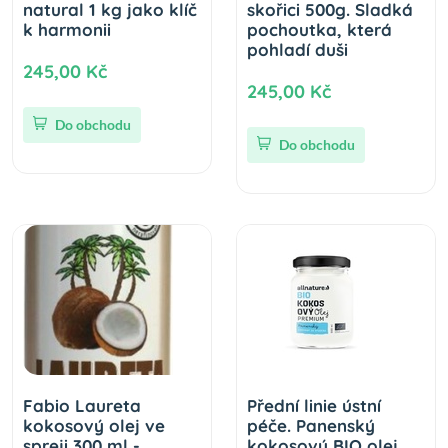
natural 1 kg jako klíč
skořici 500g. Sladká
k harmonii
pochoutka, která
pohladí duši
245,00 Kč
245,00 Kč
Do obchodu
Do obchodu
Fabio Laureta
Přední linie ústní
kokosový olej ve
péče. Panenský
spreji 300 ml -
kokosový BIO olej