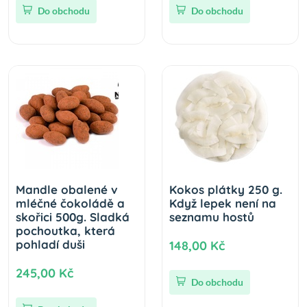
Do obchodu
Do obchodu
Mandle obalené v
Kokos plátky 250 g.
mléčné čokoládě a
Když lepek není na
skořici 500g. Sladká
seznamu hostů
pochoutka, která
pohladí duši
148,00 Kč
245,00 Kč
Do obchodu