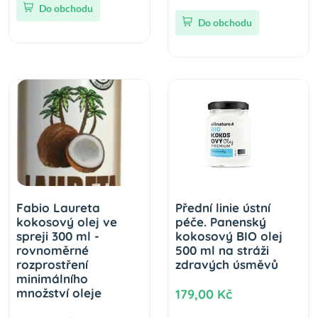
Do obchodu
Do obchodu
Fabio Laureta
Přední linie ústní
kokosový olej ve
péče. Panenský
spreji 300 ml -
kokosový BIO olej
rovnoměrné
500 ml na stráži
rozprostření
zdravých úsměvů
minimálního
množství oleje
179,00 Kč