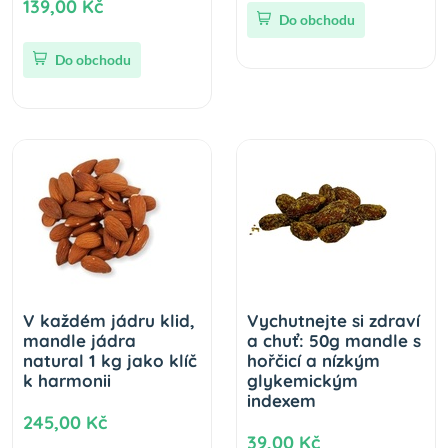
139,00 Kč
Do obchodu
Do obchodu
V každém jádru klid,
Vychutnejte si zdraví
mandle jádra
a chuť: 50g mandle s
natural 1 kg jako klíč
hořčicí a nízkým
k harmonii
glykemickým
indexem
245,00 Kč
39,00 Kč