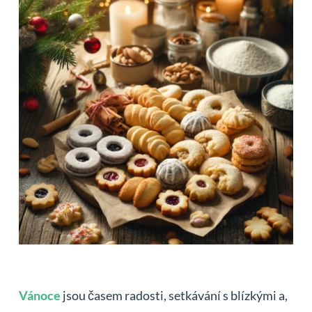
Vánoce
jsou časem radosti, setkávání s blízkými a,