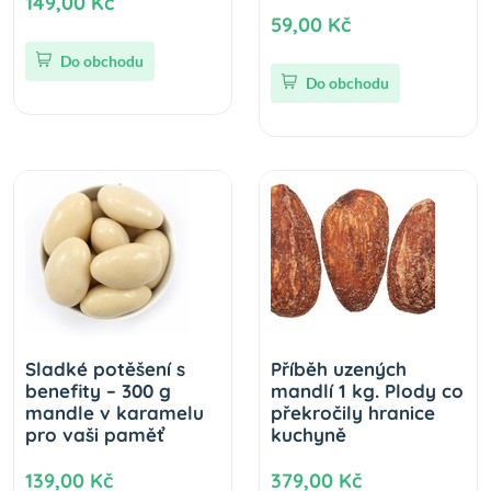
149,00 Kč
59,00 Kč
Do obchodu
Do obchodu
Sladké potěšení s
Příběh uzených
benefity – 300 g
mandlí 1 kg. Plody co
mandle v karamelu
překročily hranice
pro vaši paměť
kuchyně
139,00 Kč
379,00 Kč