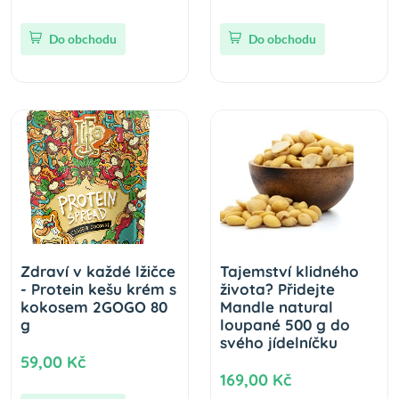
Do obchodu
Do obchodu
Zdraví v každé lžičce
Tajemství klidného
- Protein kešu krém s
života? Přidejte
kokosem 2GOGO 80
Mandle natural
g
loupané 500 g do
svého jídelníčku
59,00 Kč
169,00 Kč