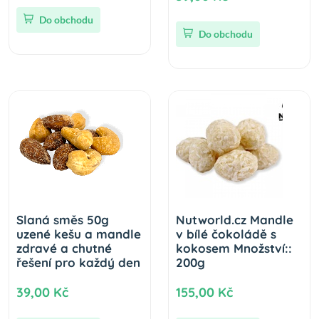
Do obchodu
Do obchodu
Slaná směs 50g
Nutworld.cz Mandle
uzené kešu a mandle
v bílé čokoládě s
zdravé a chutné
kokosem Množství::
řešení pro každý den
200g
39,00 Kč
155,00 Kč