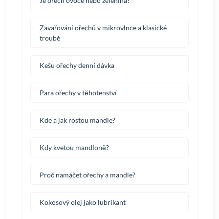
Je ořech ovoce nebo zelenina?
Zavařování ořechů v mikrovlnce a klasické
troubě
Kešu ořechy denní dávka
Para ořechy v těhotenství
Kde a jak rostou mandle?
Kdy kvetou mandloně?
Proč namáčet ořechy a mandle?
Kokosový olej jako lubrikant