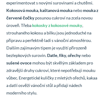
experimentovat s novými surovinami a chutěmi.
Kokosová mouka, kaštanová mouka
nebo
mouka z
červené čočky
posunou cukroví na zcela novou
úroveň. Třeba
kokosky z kokosové mouky
,
strouhaného kokosu a bílku jsou jednoduché na
přípravu a perfektně ladí s vánoční atmosférou.
Dalším zajímavým tipem je využití přirozeně
bezlepkových surovin.
Datle, fíky, ořechy
nebo
sušené ovoce
mohou být skvělým základem pro
zdravější druhy cukroví, které nepotřebují mouku
vůbec. Energetické kuličky z mletých ořechů, kakaa
a datlí osvěží vánoční stůl a přidají nádech
moderního stylu.