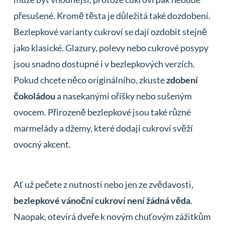
přesušené. Kromě těsta je důležitá také dozdobení.
Bezlepkové varianty cukroví se dají ozdobit stejně
jako klasické. Glazury, polevy nebo cukrové posypy
jsou snadno dostupné i v bezlepkových verzích.
Pokud chcete něco originálního, zkuste
zdobení
čokoládou
a nasekanými oříšky nebo sušeným
ovocem. Přirozeně bezlepkové jsou také různé
marmelády a džemy, které dodají cukroví svěží
ovocný akcent.
Ať už pečete z nutnosti nebo jen ze zvědavosti,
bezlepkové vánoční cukroví není žádná věda
.
Naopak, otevírá dveře k novým chuťovým zážitkům