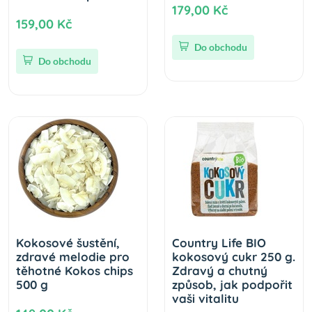
179,00 Kč
159,00 Kč
Do obchodu
Do obchodu
Kokosové šustění,
Country Life BIO
zdravé melodie pro
kokosový cukr 250 g.
těhotné Kokos chips
Zdravý a chutný
500 g
způsob, jak podpořit
vaši vitalitu