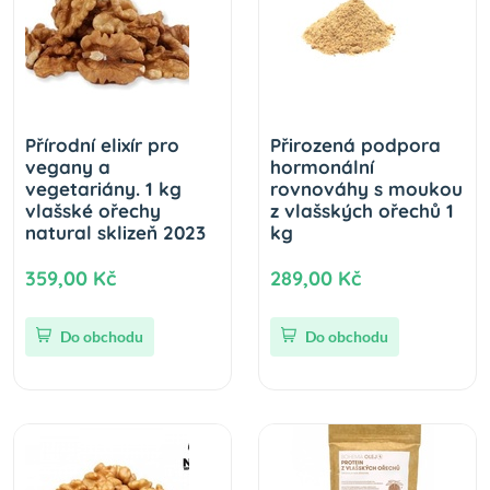
Přírodní elixír pro
Přirozená podpora
vegany a
hormonální
vegetariány. 1 kg
rovnováhy s moukou
vlašské ořechy
z vlašských ořechů 1
natural sklizeň 2023
kg
359,00 Kč
289,00 Kč
Do obchodu
Do obchodu