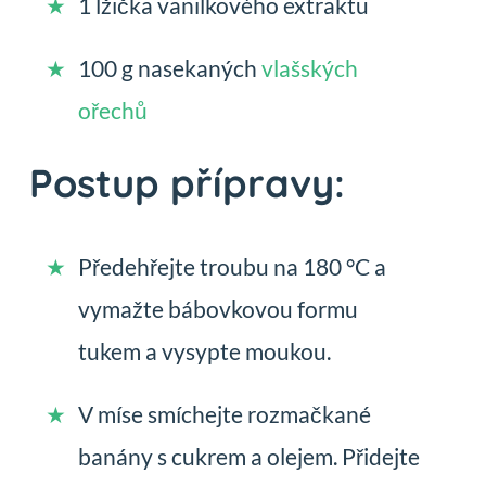
1 lžička vanilkového extraktu
100 g nasekaných
vlašských
ořechů
Postup přípravy:
Předehřejte troubu na 180 °C a
vymažte bábovkovou formu
tukem a vysypte moukou.
V míse smíchejte rozmačkané
banány s cukrem a olejem. Přidejte