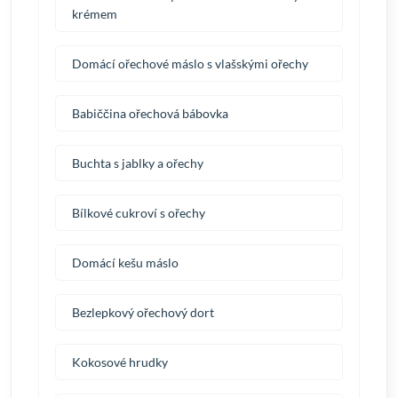
krémem
Domácí ořechové máslo s vlašskými ořechy
Babiččina ořechová bábovka
Buchta s jablky a ořechy
Bílkové cukroví s ořechy
Domácí kešu máslo
Bezlepkový ořechový dort
Kokosové hrudky