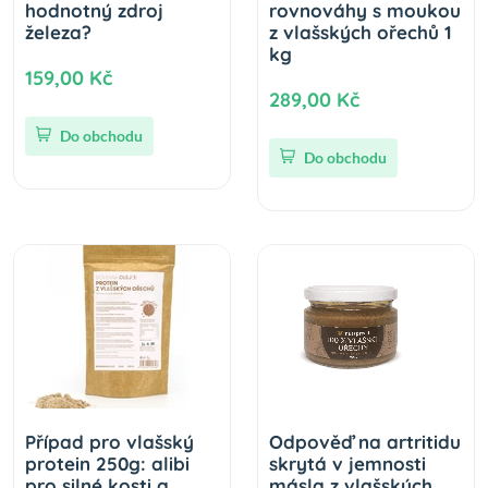
hodnotný zdroj
rovnováhy s moukou
železa?
z vlašských ořechů 1
kg
159,00 Kč
289,00 Kč
Do obchodu
Do obchodu
Případ pro vlašský
Odpověď na artritidu
protein 250g: alibi
skrytá v jemnosti
pro silné kosti a
másla z vlašských