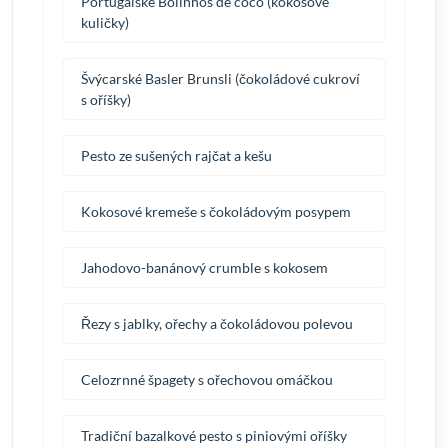
Portugalské Bolinhos de coco (kokosové
kuličky)
Švýcarské Basler Brunsli (čokoládové cukroví
s oříšky)
Pesto ze sušených rajčat a kešu
Kokosové kremeše s čokoládovým posypem
Jahodovo-banánový crumble s kokosem
Řezy s jablky, ořechy a čokoládovou polevou
Celozrnné špagety s ořechovou omáčkou
Tradiční bazalkové pesto s piniovými oříšky