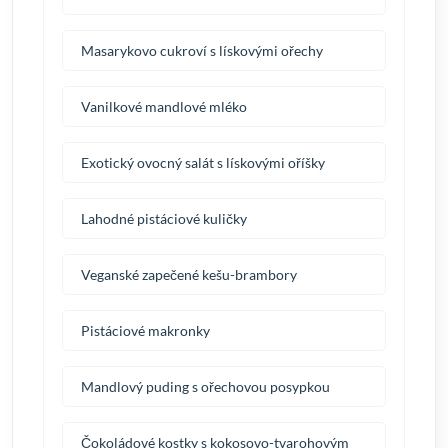
Masarykovo cukroví s lískovými ořechy
Vanilkové mandlové mléko
Exotický ovocný salát s lískovými oříšky
Lahodné pistáciové kuličky
Veganské zapečené kešu-brambory
Pistáciové makronky
Mandlový puding s ořechovou posypkou
Čokoládové kostky s kokosovo-tvarohovým