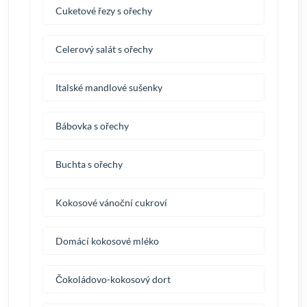
Cuketové řezy s ořechy
Celerový salát s ořechy
Italské mandlové sušenky
Bábovka s ořechy
Buchta s ořechy
Kokosové vánoční cukroví
Domácí kokosové mléko
Čokoládovo-kokosový dort