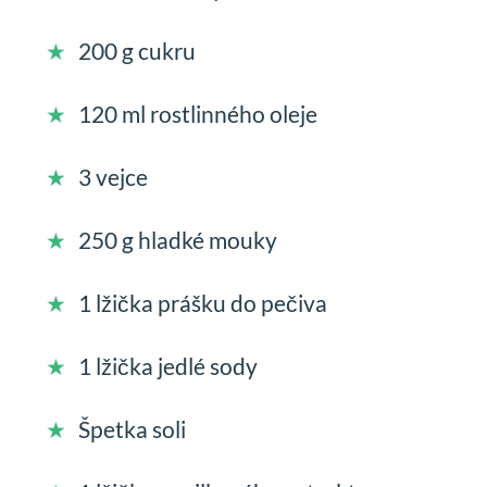
200 g cukru
120 ml rostlinného oleje
3 vejce
250 g hladké mouky
1 lžička prášku do pečiva
1 lžička jedlé sody
Špetka soli