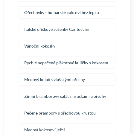
Ořechovky - bulharské cukroví bez lepku
Italské oříškové sušenky Cantuccini
Vánoční kokosky
Rychlé nepečené piškotové kuličky s kokosem
Medový koláč s vlašskými ořechy
Zimní bramborový salát s hruškami a ořechy
Pečené brambory s ořechovou krustou
Medoví kokosoví ježci