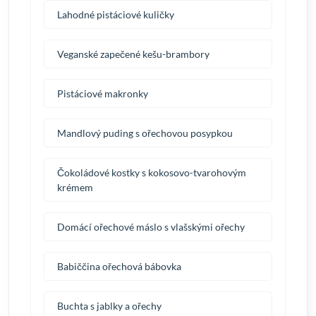
Lahodné pistáciové kuličky
Veganské zapečené kešu-brambory
Pistáciové makronky
Mandlový puding s ořechovou posypkou
Čokoládové kostky s kokosovo-tvarohovým
krémem
Domácí ořechové máslo s vlašskými ořechy
Babiččina ořechová bábovka
Buchta s jablky a ořechy