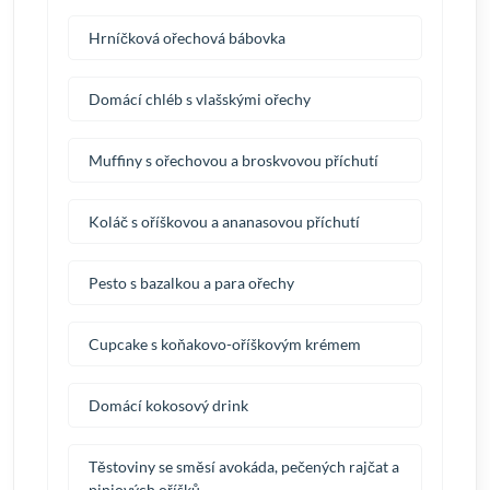
Hrníčková ořechová bábovka
Domácí chléb s vlašskými ořechy
Muffiny s ořechovou a broskvovou příchutí
Koláč s oříškovou a ananasovou příchutí
Pesto s bazalkou a para ořechy
Cupcake s koňakovo-oříškovým krémem
Domácí kokosový drink
Těstoviny se směsí avokáda, pečených rajčat a
piniových oříšků