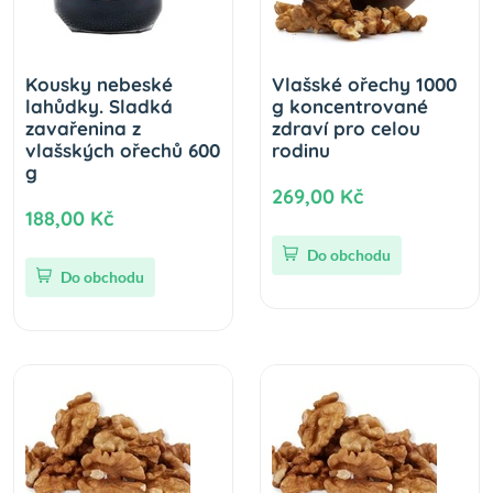
Kousky nebeské
Vlašské ořechy 1000
lahůdky. Sladká
g koncentrované
zavařenina z
zdraví pro celou
vlašských ořechů 600
rodinu
g
269,00 Kč
188,00 Kč
Do obchodu
Do obchodu