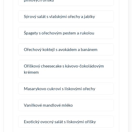
Sýrový salát s vlašskými ořechy a jablky
Špagety s ořechovým pestem a rukolou
Ořechový koktejl s avokádem a banánem
Oříškový cheesecake s kávovo-čokoládovým
krémem
Masarykovo cukroví s lískovými ořechy
Vanilkové mandlové mléko
Exotický ovocný salát s lískovými oříšky