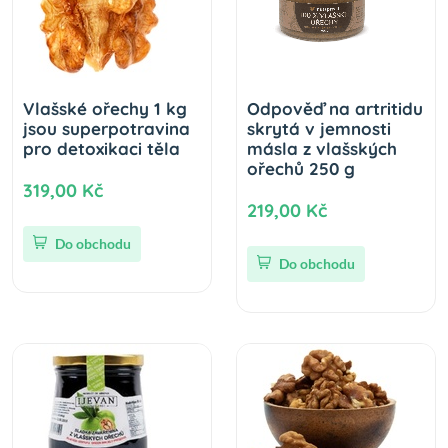
Vlašské ořechy 1 kg
Odpověď na artritidu
jsou superpotravina
skrytá v jemnosti
pro detoxikaci těla
másla z vlašských
ořechů 250 g
319,00 Kč
219,00 Kč
Do obchodu
Do obchodu