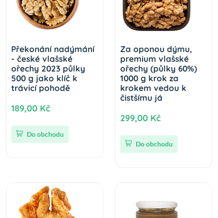
Překonání nadýmání
Za oponou dýmu,
- české vlašské
premium vlašské
ořechy 2023 půlky
ořechy (půlky 60%)
500 g jako klíč k
1000 g krok za
trávicí pohodě
krokem vedou k
čistšímu já
189,00 Kč
299,00 Kč
Do obchodu
Do obchodu