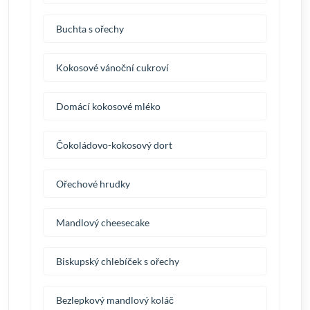
Buchta s ořechy
Kokosové vánoční cukroví
Domácí kokosové mléko
Čokoládovo-kokosový dort
Ořechové hrudky
Mandlový cheesecake
Biskupský chlebíček s ořechy
Bezlepkový mandlový koláč