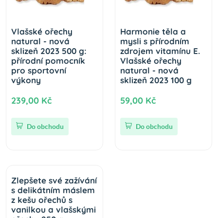
Vlašské ořechy
Harmonie těla a
natural - nová
mysli s přírodním
sklizeň 2023 500 g:
zdrojem vitamínu E.
přírodní pomocník
Vlašské ořechy
pro sportovní
natural - nová
výkony
sklizeň 2023 100 g
239,00 Kč
59,00 Kč
Do obchodu
Do obchodu
Zlepšete své zažívání
s delikátním máslem
z kešu ořechů s
vanilkou a vlašskými