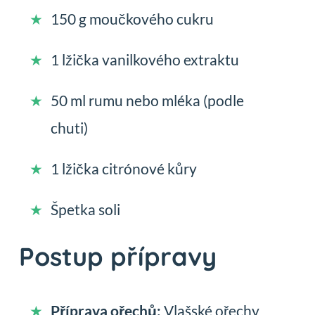
150 g moučkového cukru
1 lžička vanilkového extraktu
50 ml rumu nebo mléka (podle
chuti)
1 lžička citrónové kůry
Špetka soli
Postup přípravy
Příprava ořechů:
Vlašské ořechy