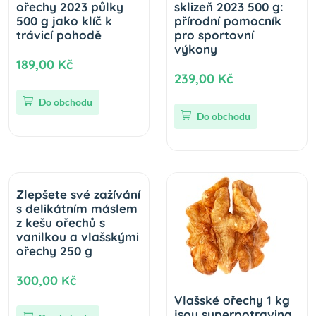
ořechy 2023 půlky
sklizeň 2023 500 g:
500 g jako klíč k
přírodní pomocník
trávicí pohodě
pro sportovní
výkony
189,00 Kč
239,00 Kč
Do obchodu
Do obchodu
Zlepšete své zažívání
s delikátním máslem
z kešu ořechů s
vanilkou a vlašskými
ořechy 250 g
300,00 Kč
Vlašské ořechy 1 kg
jsou superpotravina