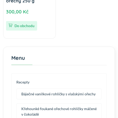
ořechy 250 g
300,00 Kč
Do obchodu
Menu
Recepty
Báječné vanilkové rohlíčky s vlašskými ořechy
Křehounké foukané ořechové rohlíčky máčené
v čokoládě