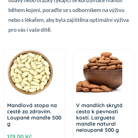
obavy nebo otázky týkající se konzumace mandlí
během kojení, poraďte se s odborníkem na výživu
nebo s lékařem, aby byla zajištěna optimální výživa
pro vás i vaše dítě.
Mandlová stopa na
V mandlích skrytá
cestě za zdravím.
cesta k pevnosti
Loupané mandle 500
kostí. Largueta
g
mandle natural
neloupané 500 g
179,00 Kč