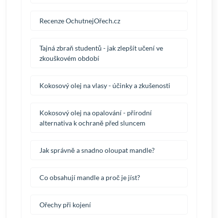
Recenze OchutnejOřech.cz
Tajná zbraň studentů - jak zlepšít učení ve
zkouškovém období
Kokosový olej na vlasy - účinky a zkušenosti
Kokosový olej na opalování - přírodní
alternativa k ochraně před sluncem
Jak správně a snadno oloupat mandle?
Co obsahují mandle a proč je jíst?
Ořechy při kojení