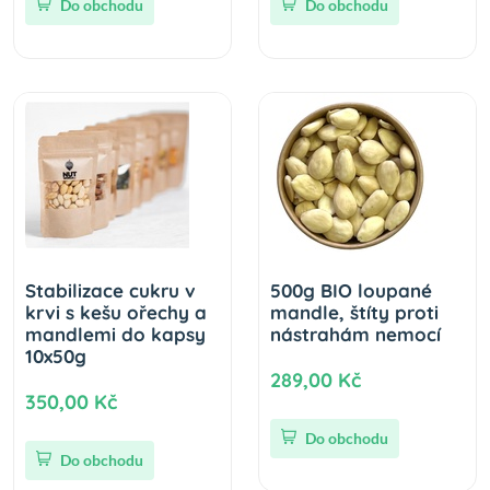
Do obchodu
Do obchodu
Stabilizace cukru v
500g BIO loupané
krvi s kešu ořechy a
mandle, štíty proti
mandlemi do kapsy
nástrahám nemocí
10x50g
289,00 Kč
350,00 Kč
Do obchodu
Do obchodu