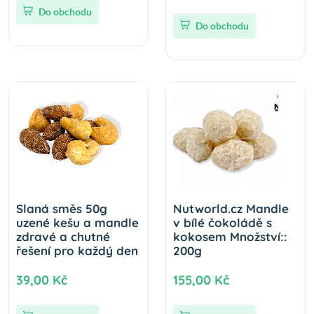
Do obchodu
Do obchodu
Slaná směs 50g
Nutworld.cz Mandle
uzené kešu a mandle
v bílé čokoládě s
zdravé a chutné
kokosem Množství::
řešení pro každý den
200g
39,00 Kč
155,00 Kč