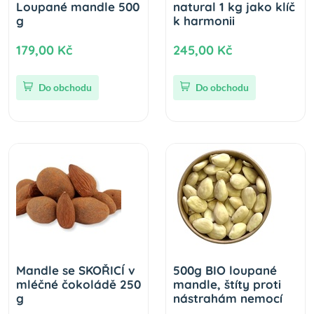
Loupané mandle 500
natural 1 kg jako klíč
g
k harmonii
179,00 Kč
245,00 Kč
Do obchodu
Do obchodu
Mandle se SKOŘICÍ v
500g BIO loupané
mléčné čokoládě 250
mandle, štíty proti
g
nástrahám nemocí