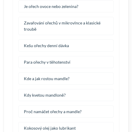
Je ořech ovoce nebo zelenina?
Zavařování ořechů v mikrovlnce a klasické
troubě
Kešu ořechy denní dávka
Para ořechy v těhotenství
Kde a jak rostou mandle?
Kdy kvetou mandloně?
Proč namáčet ořechy a mandle?
Kokosový olej jako lubrikant