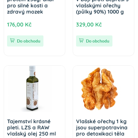
pro silné kosti a
vlašskými ořechy
zdravý mozek
(půlky 90%) 1000 g
176,00 Kč
329,00 Kč
Do obchodu
Do obchodu
Tajemství krásné
Vlašské ořechy 1 kg
pleti. LZS a RAW
jsou superpotravina
vlašský olej 250 ml
pro detoxikaci těla