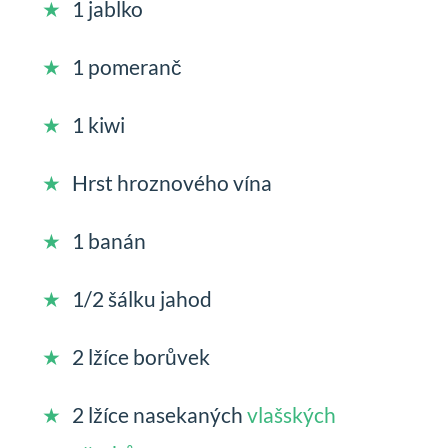
1 jablko
1 pomeranč
1 kiwi
Hrst hroznového vína
1 banán
1/2 šálku jahod
2 lžíce borůvek
2 lžíce nasekaných
vlašských