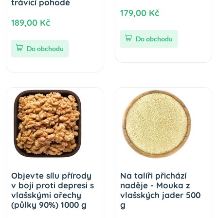
trávicí pohodě
179,00 Kč
189,00 Kč
Do obchodu
Do obchodu
Objevte sílu přírody
Na talíři přichází
v boji proti depresi s
naděje - Mouka z
vlašskými ořechy
vlašských jader 500
(půlky 90%) 1000 g
g