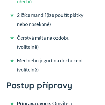
ořechů
2 lžíce mandlí (lze použít plátky
nebo nasekané)
Čerstvá máta na ozdobu
(volitelně)
Med nebo jogurt na dochucení
(volitelně)
Postup přípravy
Příprava ovoce:
Omyjte a