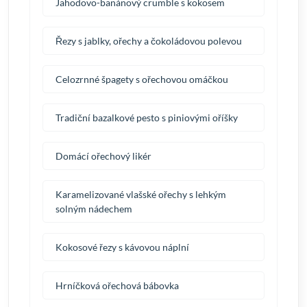
Jahodovo-banánový crumble s kokosem
Řezy s jablky, ořechy a čokoládovou polevou
Celozrnné špagety s ořechovou omáčkou
Tradiční bazalkové pesto s piniovými oříšky
Domácí ořechový likér
Karamelizované vlašské ořechy s lehkým
solným nádechem
Kokosové řezy s kávovou náplní
Hrníčková ořechová bábovka