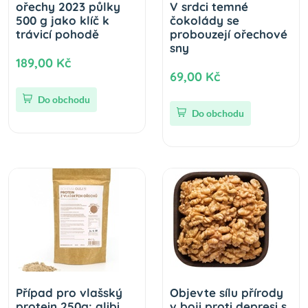
ořechy 2023 půlky
V srdci temné
500 g jako klíč k
čokolády se
trávicí pohodě
probouzejí ořechové
sny
189,00 Kč
69,00 Kč
Do obchodu
Do obchodu
Případ pro vlašský
Objevte sílu přírody
protein 250g: alibi
v boji proti depresi s