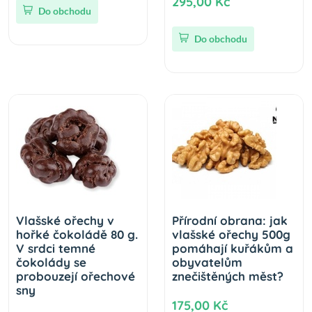
295,00 Kč
Do obchodu
Do obchodu
Vlašské ořechy v
Přírodní obrana: jak
hořké čokoládě 80 g.
vlašské ořechy 500g
V srdci temné
pomáhají kuřákům a
čokolády se
obyvatelům
probouzejí ořechové
znečištěných měst?
sny
175,00 Kč