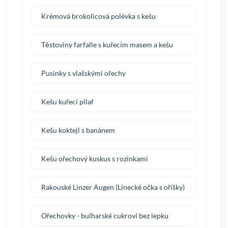
Krémová brokolicová polévka s kešu
Těstoviny farfalle s kuřecím masem a kešu
Pusinky s vlašskými ořechy
Kešu kuřecí pilaf
Kešu koktejl s banánem
Kešu ořechový kuskus s rozinkami
Rakouské Linzer Augen (Linecké očka s oříšky)
Ořechovky - bulharské cukroví bez lepku