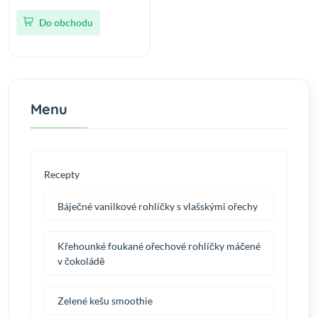
Do obchodu
Menu
Recepty
Báječné vanilkové rohlíčky s vlašskými ořechy
Křehounké foukané ořechové rohlíčky máčené
v čokoládě
Zelené kešu smoothie