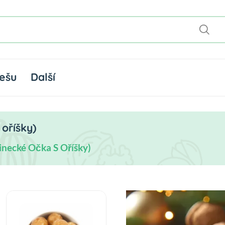
ešu
Další
oříšky)
inecké Očka S Oříšky)