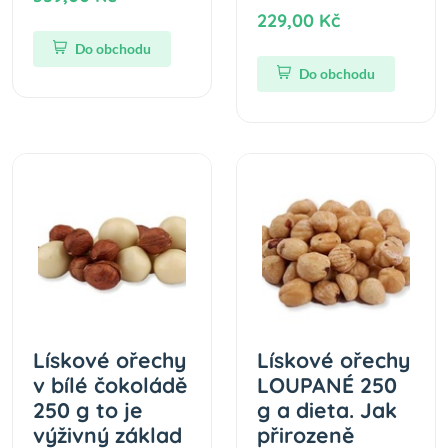
229,00 Kč
Do obchodu
Do obchodu
Lískové ořechy
Lískové ořechy
v bílé čokoládě
LOUPANÉ 250
250 g to je
g a dieta. Jak
výživný základ
přirozeně