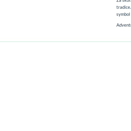
Za sko
tradice
symbol 
Adventn