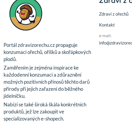
Zdraví z 
Zdraví z ořechů
Kontakt
e-mail:
info@zdravizorec
Portál zdravizorechu.cz propaguje
konzumaci ořechů, oříšků a skořápkových
plodů.
Zaměřením je zejména inspirace ke
každodenní konzumaci a zdůraznění
možných pozitivních přínosů těchto darů
přírody při jejich zařazení do běžného
jídelníčku.
Nabízí se také široká škála konkrétních
produktů, jež lze zakoupit ve
specializovaných e-shopech.