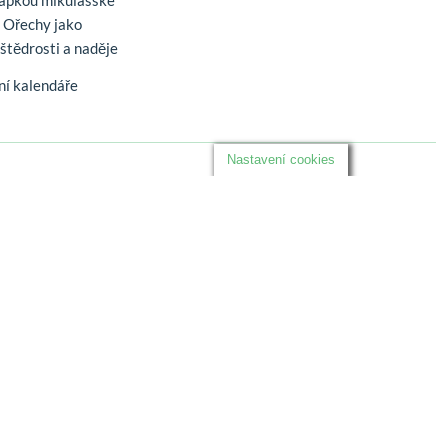
řápkou mikulášské
. Ořechy jako
štědrosti a naděje
í kalendáře
Nastavení cookies
Sledujte nás