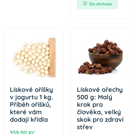
Do obchodu
Lískové oříšky
Lískové ořechy
v jogurtu 1 kg.
500 g: Malý
Příběh oříšků,
krok pro
které vám
člověka, velký
dodají křídla
skok pro zdraví
střev
359,00 Kč