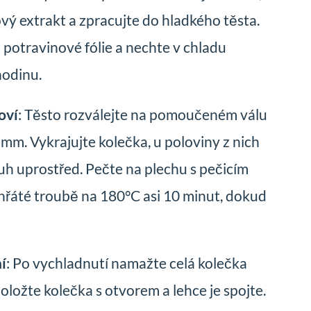
ový extrakt a zpracujte do hladkého těsta.
 potravinové fólie a nechte v chladu
hodinu.
oví
: Těsto rozválejte na pomoučeném válu
 mm. Vykrajujte kolečka, u poloviny z nich
uh uprostřed. Pečte na plechu s pečicím
hřáté troubě na 180°C asi 10 minut, dokud
ní
: Po vychladnutí namažte celá kolečka
ložte kolečka s otvorem a lehce je spojte.