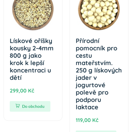
Lískové oříšky
Přírodní
kousky 2-4mm
pomocník pro
800 g jako
cestu
krok k lepší
mateřstvím.
koncentraci u
250 g lískových
dětí
jader v
jogurtové
299,00 Kč
polevě pro
podporu
laktace
Do obchodu
119,00 Kč