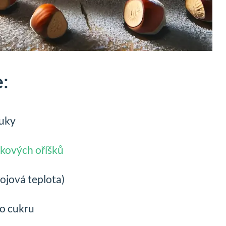
:
ouky
skových oříšků
ojová teplota)
o cukru