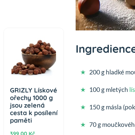
Ingredience
200 g hladké m
100 g mletých
lí
GRIZLY Lískové
ořechy 1000 g
jsou zelená
150 g másla (pok
cesta k posílení
paměti
70 g moučkovéh
399,00 Kč