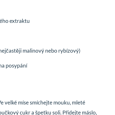
vého extraktu
ejčastěji malinový nebo rybízový)
na posypání
Ve velké míse smíchejte mouku, mleté
oučkový cukr a špetku soli. Přidejte máslo,