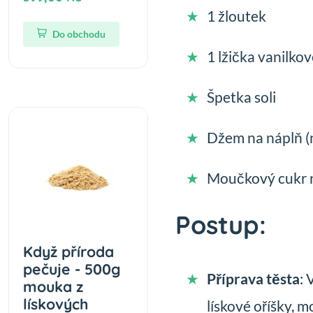
1 žloutek
Do obchodu
1 lžička vanilko
Špetka soli
Džem na náplň (n
Moučkový cukr 
Postup:
Když příroda
pečuje - 500g
Příprava těsta
: 
mouka z
lískových
lískové oříšky, m