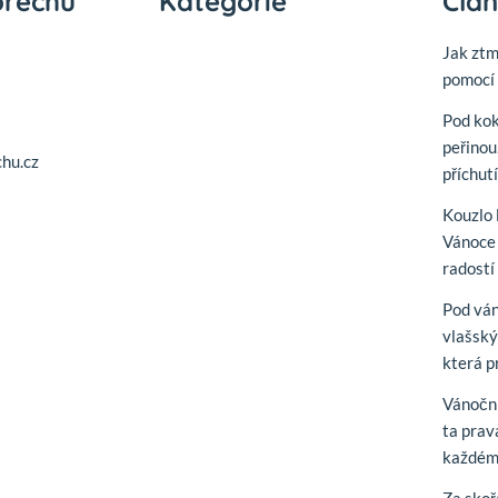
ořechů
Kategorie
Člá
Jak zt
pomocí 
Pod ko
peřinou
hu.cz
příchut
Kouzlo 
Vánoce 
radostí
Pod vá
vlašský
která p
Vánoční
ta prav
každém