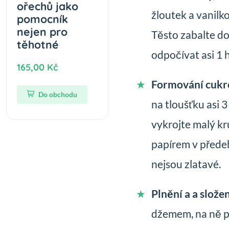
ořechů jako
žloutek a vanilk
pomocník
nejen pro
Těsto zabalte do
těhotné
odpočívat asi 1 
165,00 Kč
Formování cukr
Do obchodu
na tloušťku asi 3
vykrojte malý kr
papírem v přede
nejsou zlatavé.
Plnění a a slože
džemem, na ně po