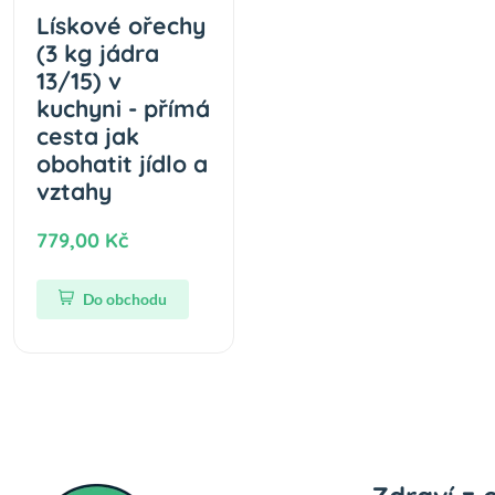
Lískové ořechy
(3 kg jádra
13/15) v
kuchyni - přímá
cesta jak
obohatit jídlo a
vztahy
779,00 Kč
Do obchodu