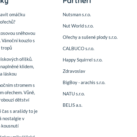
nky
Partneři
mavit omáčku
Nutsman s.r.o.
ořechů?
Nut World s.r.o.
kosovou sněhovou
Ořechy a sušené plody s.r.o.
. Vánoční kouzlo s
í tropů
CALBUCO s.r.o.
lískových oříšků.
Happy Squirrel s.r.o.
naplněné klidem,
Zdravoslav
 a láskou
BigBoy - arachis s.r.o.
nočním stromem s
m ořechem. Vůně,
NATU s.r.o.
robouzí dětství
BELIS a.s.
 čas s arašídy to je
á nostalgie v
 kousnutí