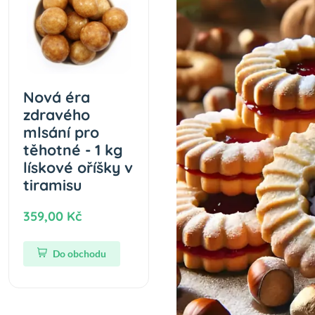
Nová éra
zdravého
mlsání pro
těhotné - 1 kg
lískové oříšky v
tiramisu
359,00 Kč
Do obchodu