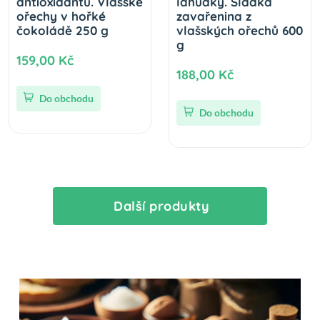
antioxidantů. Vlašské
lahůdky. Sladká
ořechy v hořké
zavařenina z
čokoládě 250 g
vlašských ořechů 600
g
159,00 Kč
188,00 Kč
Do obchodu
Do obchodu
Další produkty