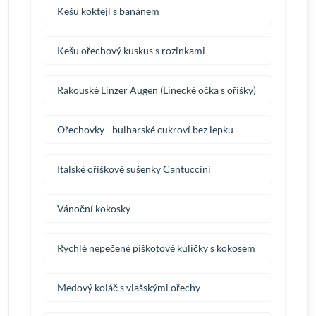
Kešu koktejl s banánem
Kešu ořechový kuskus s rozinkami
Rakouské Linzer Augen (Linecké očka s oříšky)
Ořechovky - bulharské cukroví bez lepku
Italské oříškové sušenky Cantuccini
Vánoční kokosky
Rychlé nepečené piškotové kuličky s kokosem
Medový koláč s vlašskými ořechy