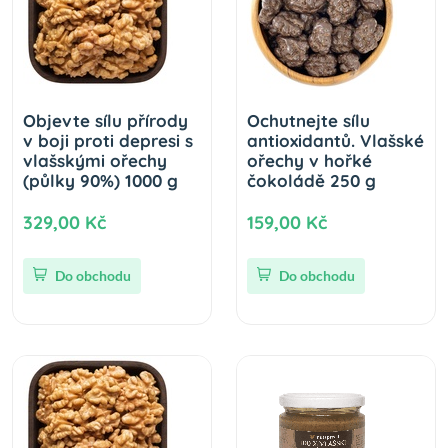
Objevte sílu přírody
Ochutnejte sílu
v boji proti depresi s
antioxidantů. Vlašské
vlašskými ořechy
ořechy v hořké
(půlky 90%) 1000 g
čokoládě 250 g
329,00 Kč
159,00 Kč
Do obchodu
Do obchodu