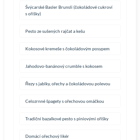
Švýcarské Basler Brunsli (čokoládové cukroví
s oříšky)
Pesto ze sušených rajčat a kešu
Kokosové kremeše s čokoládovým posypem
Jahodovo-banánový crumble s kokosem
Řezy s jablky, ořechy a čokoládovou polevou
Celozrnné špagety s ořechovou omáčkou
Tradiční bazalkové pesto s piniovými oříšky
Domácí ořechový likér