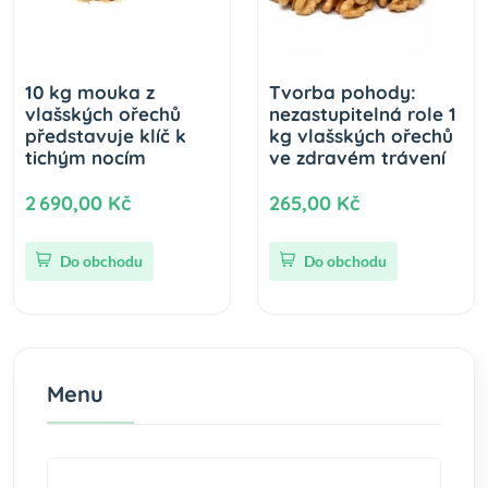
10 kg mouka z
Tvorba pohody:
vlašských ořechů
nezastupitelná role 1
představuje klíč k
kg vlašských ořechů
tichým nocím
ve zdravém trávení
2 690,00 Kč
265,00 Kč
Do obchodu
Do obchodu
Menu