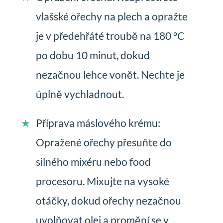
vlašské ořechy na plech a opražte
je v předehřáté troubě na 180 °C
po dobu 10 minut, dokud
nezačnou lehce vonět. Nechte je
úplně vychladnout.
Příprava máslového krému:
Opražené ořechy přesuňte do
silného mixéru nebo food
procesoru. Mixujte na vysoké
otáčky, dokud ořechy nezačnou
uvolňovat olej a promění se v