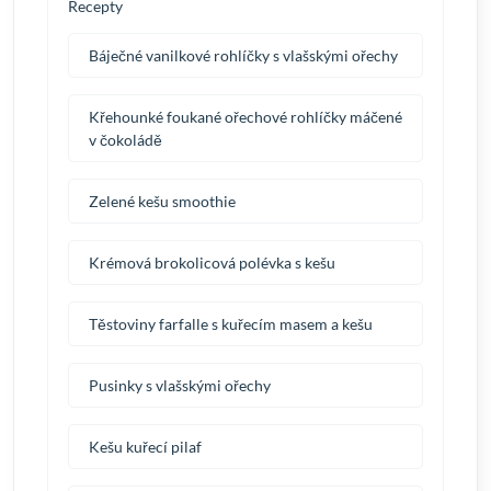
Recepty
Báječné vanilkové rohlíčky s vlašskými ořechy
Křehounké foukané ořechové rohlíčky máčené
v čokoládě
Zelené kešu smoothie
Krémová brokolicová polévka s kešu
Těstoviny farfalle s kuřecím masem a kešu
Pusinky s vlašskými ořechy
Kešu kuřecí pilaf