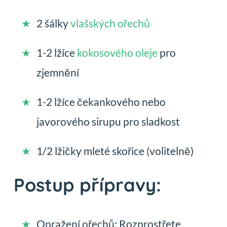
2 šálky
vlašských ořechů
1-2 lžíce
kokosového oleje
pro
zjemnění
1-2 lžíce čekankového nebo
javorového sirupu pro sladkost
1/2 lžičky mleté skořice (volitelně)
Postup přípravy:
Opražení ořechů: Rozprostřete