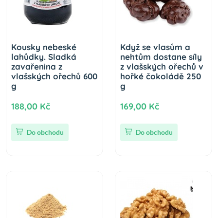
Kousky nebeské
Když se vlasům a
lahůdky. Sladká
nehtům dostane síly
zavařenina z
z vlašských ořechů v
vlašských ořechů 600
hořké čokoládě 250
g
g
188,00 Kč
169,00 Kč
Do obchodu
Do obchodu