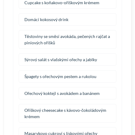
Cupcake s koňakovo-oříškovým krémem
Domácí kokosový drink
Těstoviny se směsí avokáda, pečených rajčat a
piniových oříšků
Sýrový salát s vlašskými ořechy a jablky
Špagety s ořechovým pestem a rukolou
Ořechový koktejl s avokádem a banánem
Oříškový cheesecake s kávovo-čokoládovým
krémem
Masarykovo cukroví s lískovými ořechy