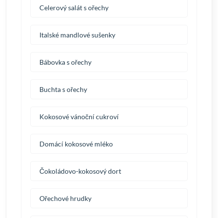
Celerový salát s ořechy
Italské mandlové sušenky
Bábovka s ořechy
Buchta s ořechy
Kokosové vánoční cukroví
Domácí kokosové mléko
Čokoládovo-kokosový dort
Ořechové hrudky