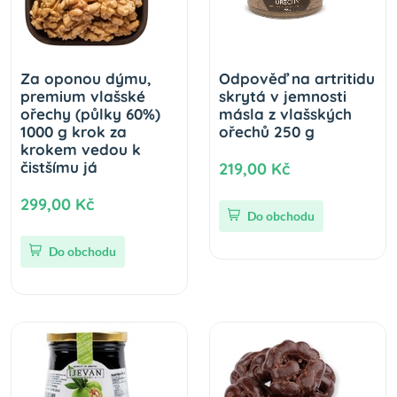
Za oponou dýmu,
Odpověď na artritidu
premium vlašské
skrytá v jemnosti
ořechy (půlky 60%)
másla z vlašských
1000 g krok za
ořechů 250 g
krokem vedou k
čistšímu já
219,00 Kč
299,00 Kč
Do obchodu
Do obchodu