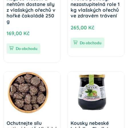
nehtům dostane síly
nezastupitelná role 1
z vlašských ořechů v
kg vlašských ořechů
hořké čokoládě 250
ve zdravém trávení
g
265,00 Kč
169,00 Kč
Do obchodu
Do obchodu
Ochutnejte sílu
Kousky nebeské