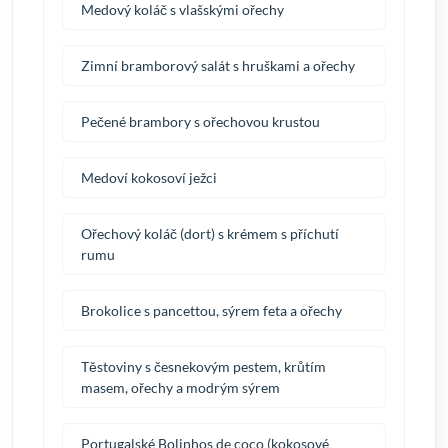
Medový koláč s vlašskými ořechy
Zimní bramborový salát s hruškami a ořechy
Pečené brambory s ořechovou krustou
Medoví kokosoví ježci
Ořechový koláč (dort) s krémem s příchutí
rumu
Brokolice s pancettou, sýrem feta a ořechy
Těstoviny s česnekovým pestem, krůtím
masem, ořechy a modrým sýrem
Portugalské Bolinhos de coco (kokosové