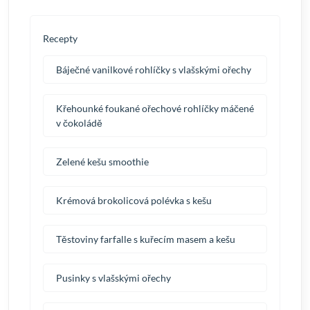
Recepty
Báječné vanilkové rohlíčky s vlašskými ořechy
Křehounké foukané ořechové rohlíčky máčené
v čokoládě
Zelené kešu smoothie
Krémová brokolicová polévka s kešu
Těstoviny farfalle s kuřecím masem a kešu
Pusinky s vlašskými ořechy