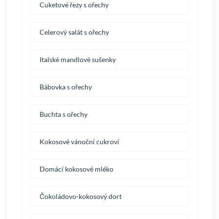
Cuketové řezy s ořechy
Celerový salát s ořechy
Italské mandlové sušenky
Bábovka s ořechy
Buchta s ořechy
Kokosové vánoční cukroví
Domácí kokosové mléko
Čokoládovo-kokosový dort