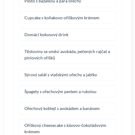
Pesto s bazalkou a para ořechy
Cupcake s koňakovo-oříškovým krémem
Domácí kokosový drink
Těstoviny se směsí avokáda, pečených rajčat a
piniových oříšků
Sýrový salát s vlašskými ořechy a jablky
Špagety s ořechovým pestem a rukolou
Ořechový koktejl s avokádem a banánem
Oříškový cheesecake s kávovo-čokoládovým
krémem