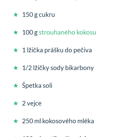
150 g cukru
100 g
strouhaného kokosu
1 lžička prášku do pečiva
1/2 lžičky sody bikarbony
Špetka soli
2 vejce
250 ml kokosového mléka