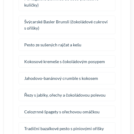
kuličky)
Švýcarské Basler Brunsli (čokoládové cukroví
s oříšky)
Pesto ze sušených rajčat a kešu
Kokosové kremeše s čokoládovým posypem
Jahodovo-banánový crumble s kokosem
Řezy s jablky, ořechy a čokoládovou polevou
Celozrnné špagety s ořechovou omáčkou
Tradiční bazalkové pesto s piniovými oříšky