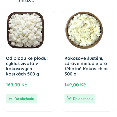
Od plodu ke plodu:
Kokosové šustění,
cyklus života v
zdravé melodie pro
kokosových
těhotné Kokos chips
kostkách 500 g
500 g
169,00 Kč
149,00 Kč
Do obchodu
Do obchodu