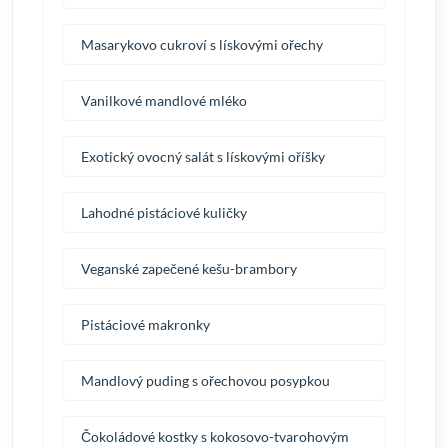
Masarykovo cukroví s lískovými ořechy
Vanilkové mandlové mléko
Exotický ovocný salát s lískovými oříšky
Lahodné pistáciové kuličky
Veganské zapečené kešu-brambory
Pistáciové makronky
Mandlový puding s ořechovou posypkou
Čokoládové kostky s kokosovo-tvarohovým