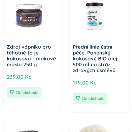
Zdroj vápniku pro
Přední linie ústní
těhotné to je
péče. Panenský
kokosovo - makové
kokosový BIO olej
máslo 250 g
500 ml na stráži
zdravých úsměvů
239,00 Kč
179,00 Kč
Do obchodu
Do obchodu