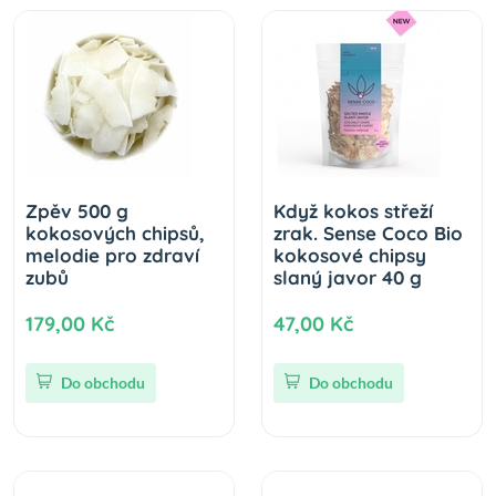
Zpěv 500 g
Když kokos střeží
kokosových chipsů,
zrak. Sense Coco Bio
melodie pro zdraví
kokosové chipsy
zubů
slaný javor 40 g
179,00 Kč
47,00 Kč
Do obchodu
Do obchodu