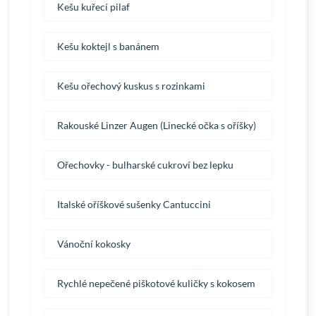
Kešu kuřecí pilaf
Kešu koktejl s banánem
Kešu ořechový kuskus s rozinkami
Rakouské Linzer Augen (Linecké očka s oříšky)
Ořechovky - bulharské cukroví bez lepku
Italské oříškové sušenky Cantuccini
Vánoční kokosky
Rychlé nepečené piškotové kuličky s kokosem