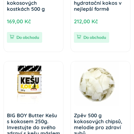
kokosových
hydratační kokos v
kostkách 500 g
nejlepší formě
169,00 Kč
212,00 Kč
Do obchodu
Do obchodu
BIG BOY Butter Kešu
Zpěv 500 g
s kokosem 250g.
kokosových chipsů,
Investujte do svého
melodie pro zdraví
zdraví s kešu máslem
zubů