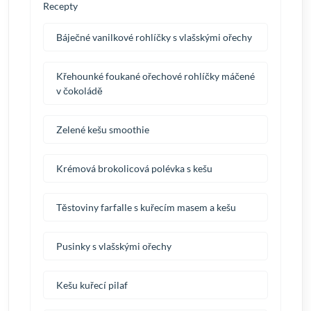
Recepty
Báječné vanilkové rohlíčky s vlašskými ořechy
Křehounké foukané ořechové rohlíčky máčené
v čokoládě
Zelené kešu smoothie
Krémová brokolicová polévka s kešu
Těstoviny farfalle s kuřecím masem a kešu
Pusinky s vlašskými ořechy
Kešu kuřecí pilaf