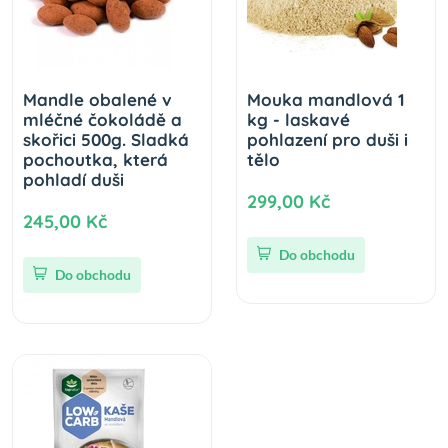
Mandle obalené v
Mouka mandlová 1
mléčné čokoládě a
kg - laskavé
skořici 500g. Sladká
pohlazení pro duši i
pochoutka, která
tělo
pohladí duši
299,00 Kč
245,00 Kč
Do obchodu
Do obchodu