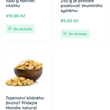
1000 g navrátí
250 g je přirodní
vitalitu
posilovač imunitního
systému
419,00 Kč
89,00 Kč
Do obchodu
Do obchodu
Tajemství klidného
života? Přidejte
Mandle natural