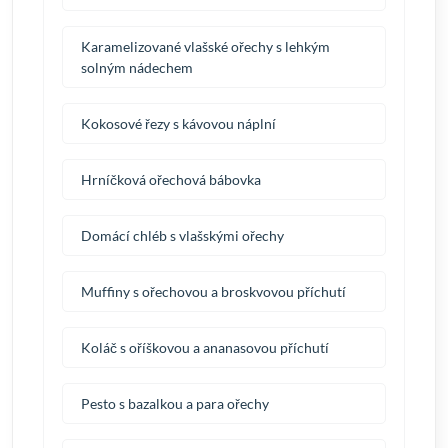
Karamelizované vlašské ořechy s lehkým
solným nádechem
Kokosové řezy s kávovou náplní
Hrníčková ořechová bábovka
Domácí chléb s vlašskými ořechy
Muffiny s ořechovou a broskvovou příchutí
Koláč s oříškovou a ananasovou příchutí
Pesto s bazalkou a para ořechy