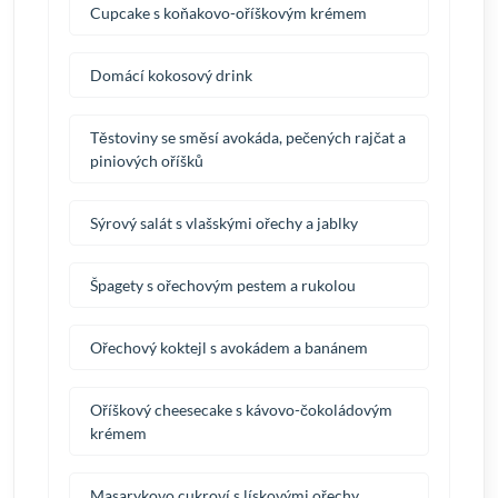
Cupcake s koňakovo-oříškovým krémem
Domácí kokosový drink
Těstoviny se směsí avokáda, pečených rajčat a
piniových oříšků
Sýrový salát s vlašskými ořechy a jablky
Špagety s ořechovým pestem a rukolou
Ořechový koktejl s avokádem a banánem
Oříškový cheesecake s kávovo-čokoládovým
krémem
Masarykovo cukroví s lískovými ořechy