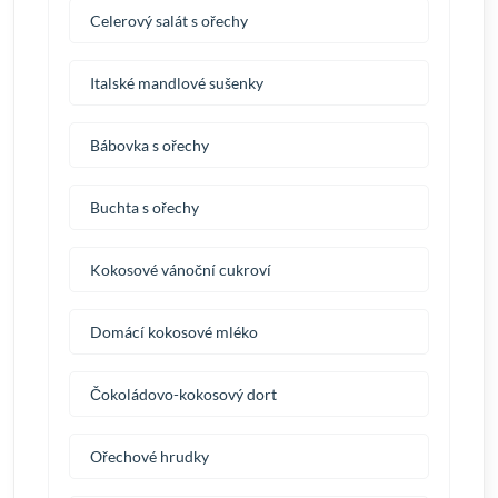
Celerový salát s ořechy
Italské mandlové sušenky
Bábovka s ořechy
Buchta s ořechy
Kokosové vánoční cukroví
Domácí kokosové mléko
Čokoládovo-kokosový dort
Ořechové hrudky