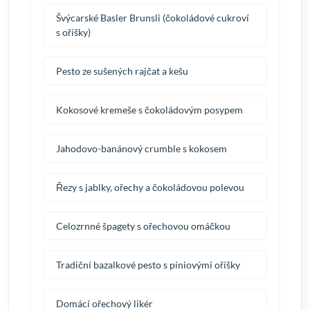
Švýcarské Basler Brunsli (čokoládové cukroví
s oříšky)
Pesto ze sušených rajčat a kešu
Kokosové kremeše s čokoládovým posypem
Jahodovo-banánový crumble s kokosem
Řezy s jablky, ořechy a čokoládovou polevou
Celozrnné špagety s ořechovou omáčkou
Tradiční bazalkové pesto s piniovými oříšky
Domácí ořechový likér