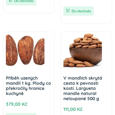
Do obchodu
Do obchodu
Příběh uzených
V mandlích skrytá
mandlí 1 kg. Plody co
cesta k pevnosti
překročily hranice
kostí. Largueta
kuchyně
mandle natural
neloupané 500 g
379,00 Kč
111,00 Kč