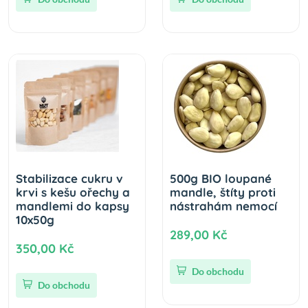
Stabilizace cukru v
500g BIO loupané
krvi s kešu ořechy a
mandle, štíty proti
mandlemi do kapsy
nástrahám nemocí
10x50g
289,00 Kč
350,00 Kč
Do obchodu
Do obchodu