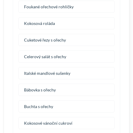
Foukané ořechové rohlíčky
Kokosová roláda
Cuketové řezy s ořechy
Celerový salát s ořechy
Italské mandlové sušenky
Bábovka s ořechy
Buchta s ořechy
Kokosové vánoční cukroví