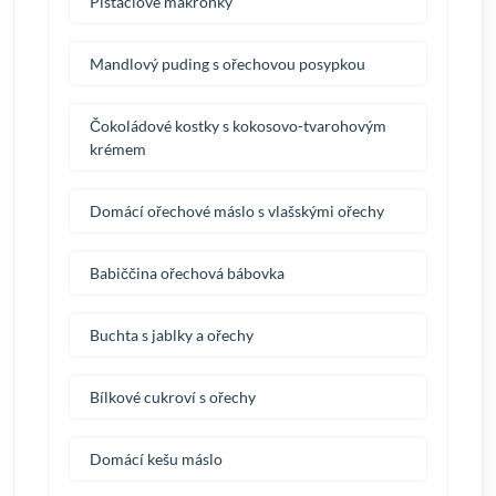
Pistáciové makronky
Mandlový puding s ořechovou posypkou
Čokoládové kostky s kokosovo-tvarohovým
krémem
Domácí ořechové máslo s vlašskými ořechy
Babiččina ořechová bábovka
Buchta s jablky a ořechy
Bílkové cukroví s ořechy
Domácí kešu máslo