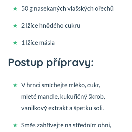
50 g nasekaných vlašských ořechů
2 lžíce hnědého cukru
1 lžíce másla
Postup přípravy:
V hrnci smíchejte mléko, cukr,
mleté mandle, kukuřičný škrob,
vanilkový extrakt a špetku soli.
Směs zahřívejte na středním ohni,