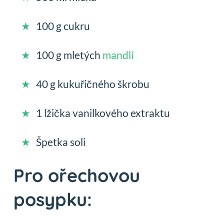
100 g cukru
100 g mletých
mandlí
40 g kukuřičného škrobu
1 lžička vanilkového extraktu
Špetka soli
Pro ořechovou
posypku: