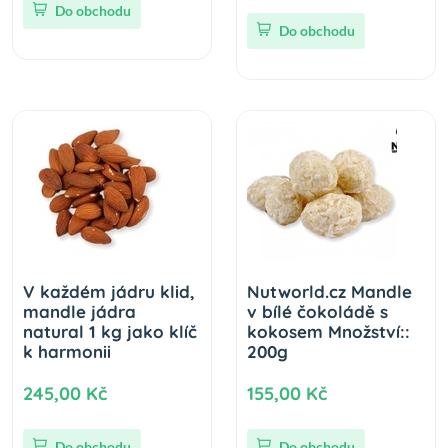
Do obchodu
Do obchodu
V každém jádru klid,
Nutworld.cz Mandle
mandle jádra
v bílé čokoládě s
natural 1 kg jako klíč
kokosem Množství::
k harmonii
200g
245,00 Kč
155,00 Kč
Do obchodu
Do obchodu