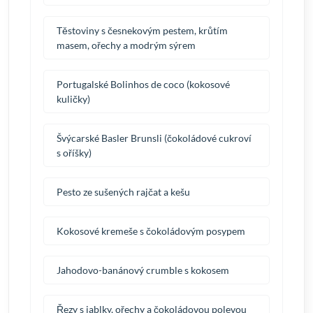
Těstoviny s česnekovým pestem, krůtím
masem, ořechy a modrým sýrem
Portugalské Bolinhos de coco (kokosové
kuličky)
Švýcarské Basler Brunsli (čokoládové cukroví
s oříšky)
Pesto ze sušených rajčat a kešu
Kokosové kremeše s čokoládovým posypem
Jahodovo-banánový crumble s kokosem
Řezy s jablky, ořechy a čokoládovou polevou