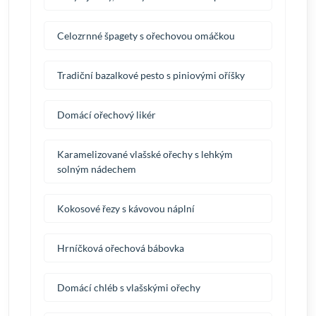
Celozrnné špagety s ořechovou omáčkou
Tradiční bazalkové pesto s piniovými oříšky
Domácí ořechový likér
Karamelizované vlašské ořechy s lehkým
solným nádechem
Kokosové řezy s kávovou náplní
Hrníčková ořechová bábovka
Domácí chléb s vlašskými ořechy