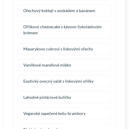
Ořechový koktejl s avokádem a banánem
Oříškový cheesecake s kávovo-čokoládovým
krémem
Masarykovo cukroví s lískovými ořechy
Vanilkové mandlové mléko
Exotický ovocný salát s lískovými oříšky
Lahodné pistáciové kuličky
Veganské zapečené kešu-brambory