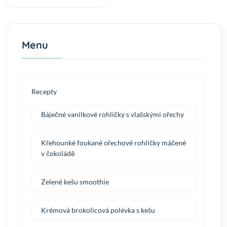
Menu
Recepty
Báječné vanilkové rohlíčky s vlašskými ořechy
Křehounké foukané ořechové rohlíčky máčené
v čokoládě
Zelené kešu smoothie
Krémová brokolicová polévka s kešu