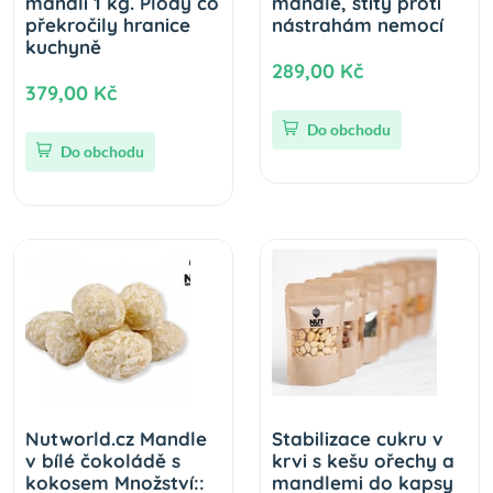
mandlí 1 kg. Plody co
mandle, štíty proti
překročily hranice
nástrahám nemocí
kuchyně
289,00 Kč
379,00 Kč
Do obchodu
Do obchodu
Nutworld.cz Mandle
Stabilizace cukru v
v bílé čokoládě s
krvi s kešu ořechy a
kokosem Množství::
mandlemi do kapsy