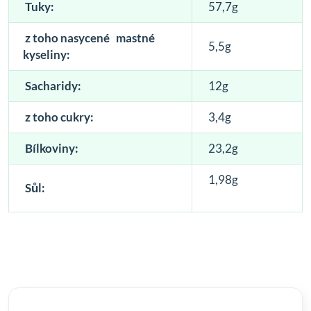
Tuky:
57,7g
z toho nasycené mastné
5,5g
kyseliny:
S
acharidy:
12g
z toho cukry:
3,4g
Bílkoviny:
23,2g
1,98g
Sůl: