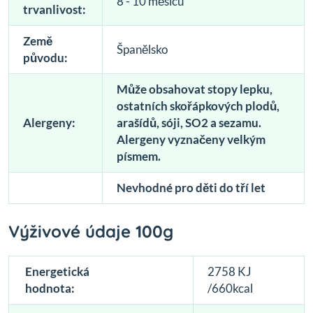
8 - 10 měsíců
trvanlivost:
Země
Španělsko
původu:
Může obsahovat stopy lepku,
ostatních skořápkových plodů,
Alergeny:
arašídů, sóji, SO2 a sezamu.
Alergeny vyznačeny velkým
písmem.
Nevhodné pro děti do tří let
Výživové údaje 100g
Energetická
2758 KJ
hodnota:
/660kcal