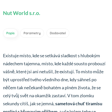
Nut World s.r.o.
Popis
Parametry
Dodavatel
Existuje místo, kde se setkává sladkost s hlubokým
nádechem tajemna, místo, kde každé sousto probouzí
vášně, které jsi ani netušil, že existují. To místo může
být uprostřed tvého všedního dne, kdy sáhneš po
něčem tak nečekaně bohatém a plném života, že se
celý tvůj svět na okamžik zastaví. V tom zlomku
sekundy cítíš, jak se jemná,
sametová chuť tiramisu
prolíná s křupavým oříškem
, a vše kolem tebe se