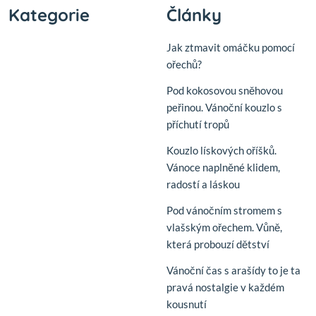
Kategorie
Články
Jak ztmavit omáčku pomocí
ořechů?
Pod kokosovou sněhovou
peřinou. Vánoční kouzlo s
příchutí tropů
Kouzlo lískových oříšků.
Vánoce naplněné klidem,
radostí a láskou
Pod vánočním stromem s
vlašským ořechem. Vůně,
která probouzí dětství
Vánoční čas s arašídy to je ta
pravá nostalgie v každém
kousnutí