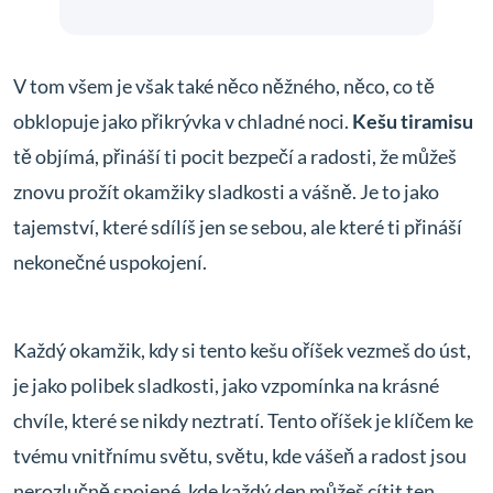
V tom všem je však také něco něžného, něco, co tě
obklopuje jako přikrývka v chladné noci.
Kešu tiramisu
tě objímá, přináší ti pocit bezpečí a radosti, že můžeš
znovu prožít okamžiky sladkosti a vášně. Je to jako
tajemství, které sdílíš jen se sebou, ale které ti přináší
nekonečné uspokojení.
Každý okamžik, kdy si tento kešu oříšek vezmeš do úst,
je jako polibek sladkosti, jako vzpomínka na krásné
chvíle, které se nikdy neztratí. Tento oříšek je klíčem ke
tvému vnitřnímu světu, světu, kde vášeň a radost jsou
nerozlučně spojené, kde každý den můžeš cítit ten