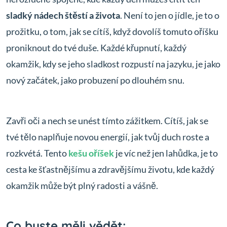
sladký nádech štěstí a života
. Není to jen o jídle, je to o
prožitku, o tom, jak se cítíš, když dovolíš tomuto oříšku
proniknout do tvé duše. Každé křupnutí, každý
okamžik, kdy se jeho sladkost rozpustí na jazyku, je jako
nový začátek, jako probuzení po dlouhém snu.
Zavři oči a nech se unést tímto zážitkem. Cítíš, jak se
tvé tělo naplňuje novou energií, jak tvůj duch roste a
rozkvétá. Tento
kešu oříšek
je víc než jen lahůdka, je to
cesta ke šťastnějšímu a zdravějšímu životu, kde každý
okamžik může být plný radosti a vášně.
Co byste měli vědět: