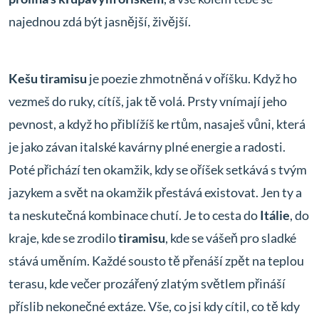
najednou zdá být jasnější, živější.
Kešu tiramisu
je poezie zhmotněná v oříšku. Když ho
vezmeš do ruky, cítíš, jak tě volá. Prsty vnímají jeho
pevnost, a když ho přiblížíš ke rtům, nasaješ vůni, která
je jako závan italské kavárny plné energie a radosti.
Poté přichází ten okamžik, kdy se oříšek setkává s tvým
jazykem a svět na okamžik přestává existovat. Jen ty a
ta neskutečná kombinace chutí. Je to cesta do
Itálie
, do
kraje, kde se zrodilo
tiramisu
, kde se vášeň pro sladké
stává uměním. Každé sousto tě přenáší zpět na teplou
terasu, kde večer prozářený zlatým světlem přináší
příslib nekonečné extáze. Vše, co jsi kdy cítil, co tě kdy