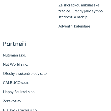
Za skořápkou mikulášské
tradice. Ořechy jako symbol
štědrosti a naděje
Adventní kalendáře
Partneři
Nutsman s.r.o.
Nut World s.r.o.
Ořechy a sušené plody s.r.o.
CALBUCO s.r.o.
Happy Squirrel s.r.o.
Zdravoslav
BigBoy - arachis s.r.o.