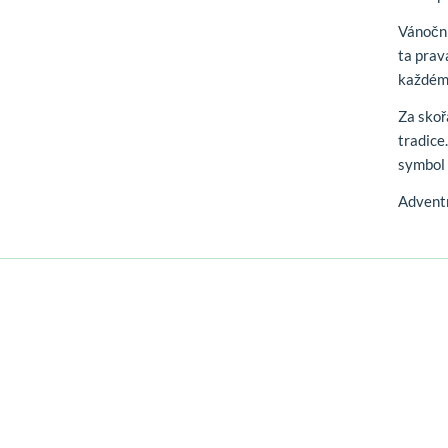
Vánoční
ta prav
každém
Za sko
tradice
symbol 
Adventn