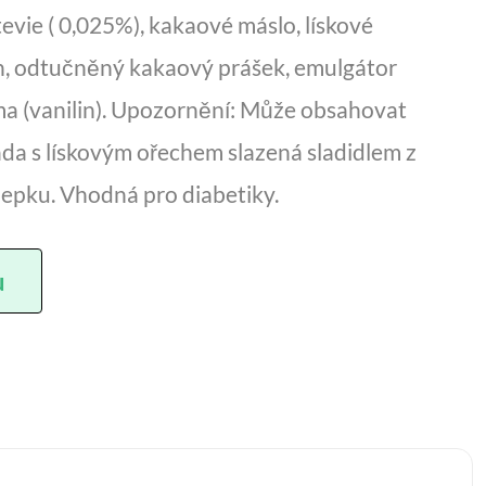
stevie ( 0,025%), kakaové máslo, lískové
lin, odtučněný kakaový prášek, emulgátor
roma (vanilin). Upozornění: Může obsahovat
da s lískovým ořechem slazená sladidlem z
 lepku. Vhodná pro diabetiky.
u