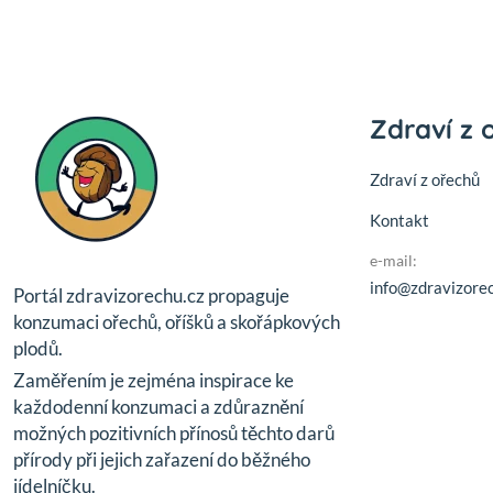
Zdraví z 
Zdraví z ořechů
Kontakt
e-mail:
info@zdravizorec
Portál zdravizorechu.cz propaguje
konzumaci ořechů, oříšků a skořápkových
plodů.
Zaměřením je zejména inspirace ke
každodenní konzumaci a zdůraznění
možných pozitivních přínosů těchto darů
přírody při jejich zařazení do běžného
jídelníčku.