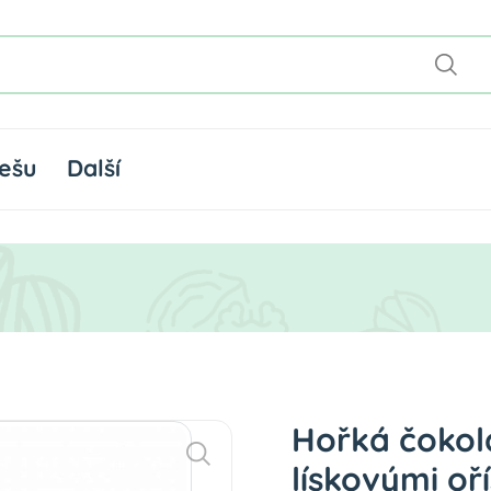
ešu
Další
Hořká čokolá
lískovými oř