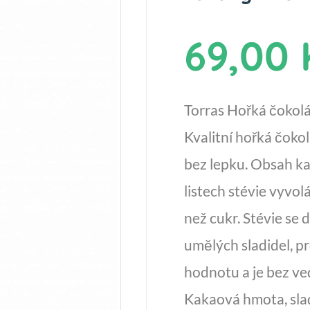
69,00 
Torras Hořká čokolád
Kvalitní hořká čokol
bez lepku. Obsah k
listech stévie vyvolá
než cukr. Stévie se
umělých sladidel, p
hodnotu a je bez ved
Kakaová hmota, sladi