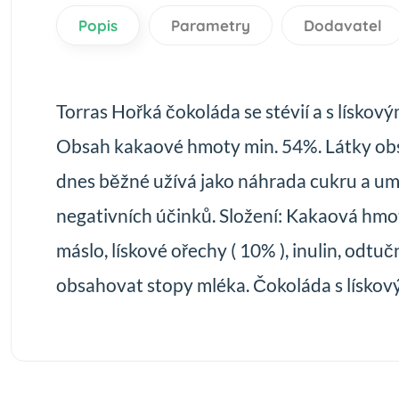
Popis
Parametry
Dodavatel
Torras Hořká čokoláda se stévií a s lískový
Obsah kakaové hmoty min. 54%. Látky obsaže
dnes běžné užívá jako náhrada cukru a uměl
negativních účinků. Složení: Kakaová hmota,
máslo, lískové ořechy ( 10% ), inulin, odt
obsahovat stopy mléka. Čokoláda s lískový