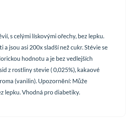
vií, s celými lískovými ořechy, bez lepku.
a jsou asi 200x sladší než cukr. Stévie se
lorickou hodnotu a je bez vedlejších
sid z rostliny stevie ( 0,025%), kakaové
 aroma (vanilin). Upozornění: Může
ez lepku. Vhodná pro diabetiky.