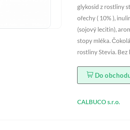
glykosid z rostliny 
ořechy ( 10% ), inu
(sojový lecitin), a
stopy mléka. Čokolá
rostliny Stevia. Bez
Do obchod
CALBUCO s.r.o.