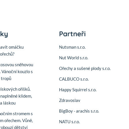
nky
Partneři
mavit omáčku
Nutsman s.r.o.
ořechů?
Nut World s.r.o.
kosovou sněhovou
Ořechy a sušené plody s.r.o.
. Vánoční kouzlo s
í tropů
CALBUCO s.r.o.
lískových oříšků.
Happy Squirrel s.r.o.
naplněné klidem,
Zdravoslav
 a láskou
BigBoy - arachis s.r.o.
nočním stromem s
m ořechem. Vůně,
NATU s.r.o.
robouzí dětství