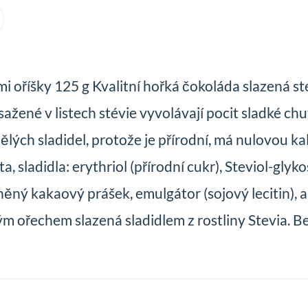
mi oříšky 125 g Kvalitní hořká čokoláda slazená sté
né v listech stévie vyvolávají pocit sladké chuti 
ých sladidel, protože je přírodní, má nulovou ka
 sladidla: erythriol (přírodní cukr), Steviol-glyko
učněný kakaový prášek, emulgátor (sojový lecitin),
m ořechem slazená sladidlem z rostliny Stevia. B