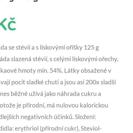
Kč
a se stévií a s lískovými oříšky 125 g
áda slazená stévií, s celými lískovými ořechy,
akaové hmoty min. 54%. Látky obsažené v
vají pocit sladké chuti a jsou asi 200x sladší
 dnes běžné užívá jako náhrada cukru a
rotože je přírodní, má nulovou kalorickou
lejších negativních účinků. Složení:
dla: erythriol (přírodní cukr), Steviol-