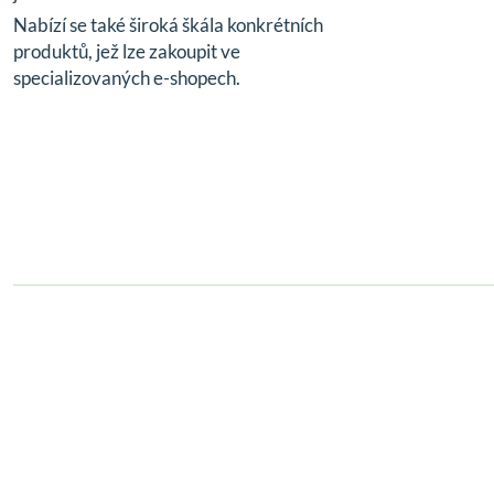
Nabízí se také široká škála konkrétních
produktů, jež lze zakoupit ve
specializovaných e-shopech.
© 2024,
zdravizorechu.cz
All rights reserved