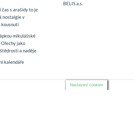
BELIS a.s.
 čas s arašídy to je
á nostalgie v
 kousnutí
řápkou mikulášské
. Ořechy jako
štědrosti a naděje
í kalendáře
Nastavení cookies
Sledujte nás