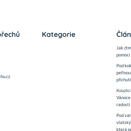
ořechů
Kategorie
Člá
Jak zt
pomocí 
Pod ko
peřinou
hu.cz
příchut
Kouzlo 
Vánoce 
radostí
Pod vá
vlašský
která p