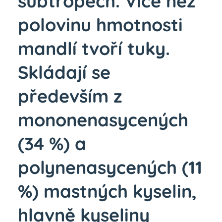
subtropech.
Více než
polovinu hmotnosti
mandlí tvoří tuky.
Skládají se
především z
mononenasycených
(34 %) a
polynenasycených (11
%) mastných kyselin,
hlavně kyseliny