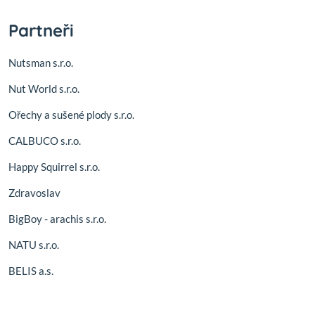
Partneři
Nutsman s.r.o.
Nut World s.r.o.
Ořechy a sušené plody s.r.o.
CALBUCO s.r.o.
Happy Squirrel s.r.o.
Zdravoslav
BigBoy - arachis s.r.o.
NATU s.r.o.
BELIS a.s.