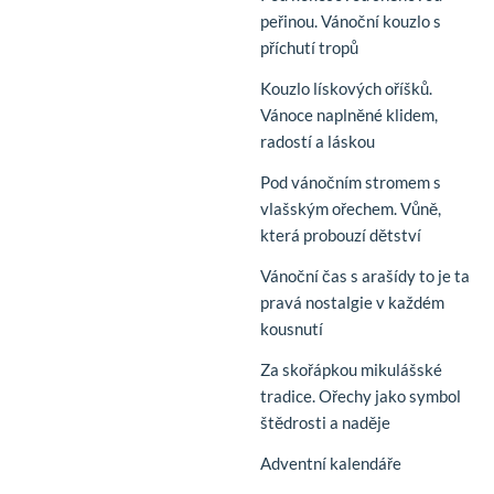
peřinou. Vánoční kouzlo s
příchutí tropů
Kouzlo lískových oříšků.
Vánoce naplněné klidem,
radostí a láskou
Pod vánočním stromem s
vlašským ořechem. Vůně,
která probouzí dětství
Vánoční čas s arašídy to je ta
pravá nostalgie v každém
kousnutí
Za skořápkou mikulášské
tradice. Ořechy jako symbol
štědrosti a naděje
Adventní kalendáře