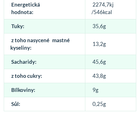
Energetická
2274,7kj
hodnota:
/546kcal
Tuky:
35,6g
z toho nasycené mastné
13,2g
kyseliny:
S
acharidy:
45,6g
z toho cukry:
43,8g
Bílkoviny:
9g
Sůl:
0,25g