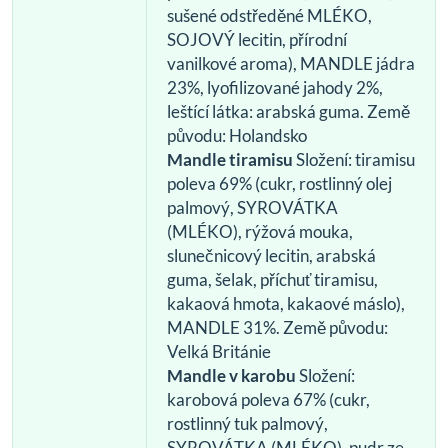
sušené odstředěné MLÉKO,
SOJOVÝ lecitin, přírodní
vanilkové aroma), MANDLE jádra
23%, lyofilizované jahody 2%,
leštící látka: arabská guma. Země
původu: Holandsko
Mandle tiramisu
Složení: tiramisu
poleva 69% (cukr, rostlinný olej
palmový, SYROVÁTKA
(MLÉKO), rýžová mouka,
slunečnicový lecitin, arabská
guma, šelak, příchuť tiramisu,
kakaová hmota, kakaové máslo),
MANDLE 31%. Země původu:
Velká Británie
Mandle v karobu
Složení:
karobová poleva 67% (cukr,
rostlinný tuk palmový,
SYROVÁTKA (MLÉKO), pudr ze