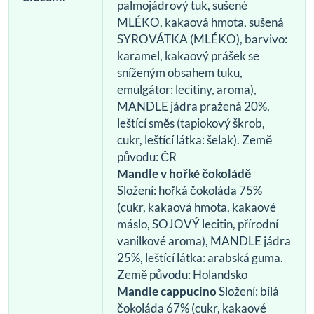
palmojádrový tuk, sušené
MLÉKO, kakaová hmota, sušená
SYROVÁTKA (MLÉKO), barvivo:
karamel, kakaový prášek se
sníženým obsahem tuku,
emulgátor: lecitiny, aroma),
MANDLE jádra pražená 20%,
leštící směs (tapiokový škrob,
cukr, leštící látka: šelak). Země
původu: ČR
Mandle v hořké čokoládě
Složení: hořká čokoláda 75%
(cukr, kakaová hmota, kakaové
máslo, SOJOVÝ lecitin, přírodní
vanilkové aroma), MANDLE jádra
25%, leštící látka: arabská guma.
Země původu: Holandsko
Mandle cappucino
Složení: bílá
čokoláda 67% (cukr, kakaové