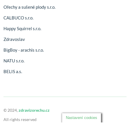
Ořechy a sušené plody s.r.o.
CALBUCO s.r.o.
Happy Squirrel s.r.o.
Zdravoslav
BigBoy - arachis s.r.o.
NATU s.r.o.
BELIS a.s.
© 2024,
zdravizorechu.cz
Nastavení cookies
All rights reserved