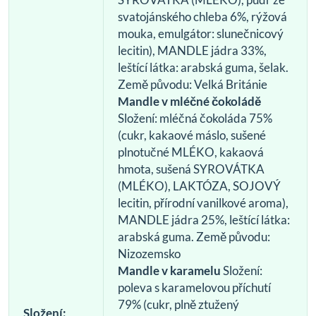
svatojánského chleba 6%, rýžová
mouka, emulgátor: slunečnicový
lecitin), MANDLE jádra 33%,
leštící látka: arabská guma, šelak.
Země původu: Velká Británie
Mandle v mléčné čokoládě
Složení: mléčná čokoláda 75%
(cukr, kakaové máslo, sušené
plnotučné MLÉKO, kakaová
hmota, sušená SYROVÁTKA
(MLÉKO), LAKTÓZA, SOJOVÝ
lecitin, přírodní vanilkové aroma),
MANDLE jádra 25%, leštící látka:
arabská guma. Země původu:
Nizozemsko
Mandle v karamelu
Složení:
poleva s karamelovou příchutí
79% (cukr, plně ztužený
Složení: