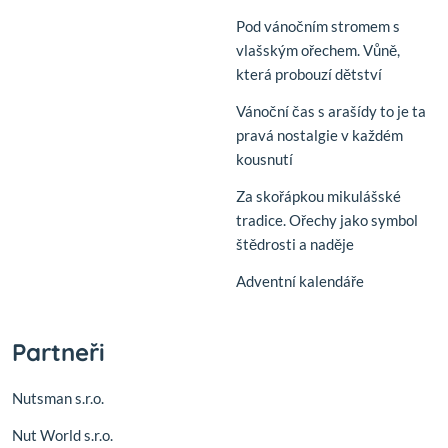
Pod vánočním stromem s
vlašským ořechem. Vůně,
která probouzí dětství
Vánoční čas s arašídy to je ta
pravá nostalgie v každém
kousnutí
Za skořápkou mikulášské
tradice. Ořechy jako symbol
štědrosti a naděje
Adventní kalendáře
Partneři
Nutsman s.r.o.
Nut World s.r.o.