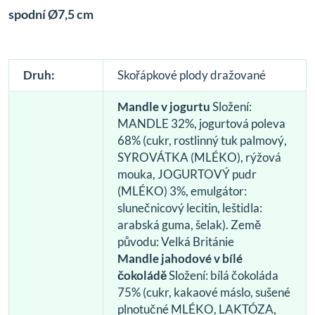
spodní Ø7,5 cm
Druh:
Skořápkové plody dražované
Mandle v jogurtu
Složení:
MANDLE 32%, jogurtová poleva
68% (cukr, rostlinný tuk palmový,
SYROVÁTKA (MLÉKO), rýžová
mouka, JOGURTOVÝ pudr
(MLÉKO) 3%, emulgátor:
slunečnicový lecitin, leštidla:
arabská guma, šelak). Země
původu: Velká Británie
Mandle jahodové v bílé
čokoládě
Složení: bílá čokoláda
75% (cukr, kakaové máslo, sušené
plnotučné MLÉKO, LAKTÓZA,