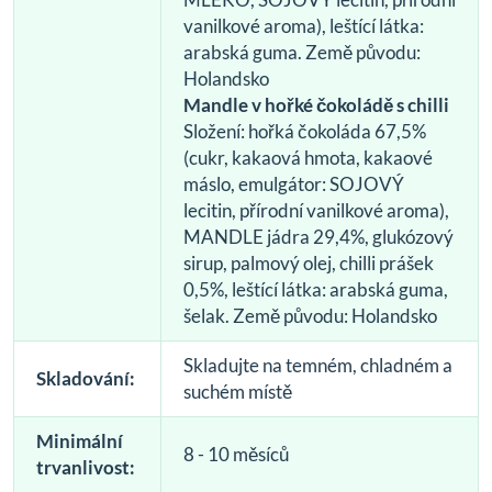
vanilkové aroma), leštící látka:
arabská guma. Země původu:
Holandsko
Mandle v hořké čokoládě s chilli
Složení: hořká čokoláda 67,5%
(cukr, kakaová hmota, kakaové
máslo, emulgátor: SOJOVÝ
lecitin, přírodní vanilkové aroma),
MANDLE jádra 29,4%, glukózový
sirup, palmový olej, chilli prášek
0,5%, leštící látka: arabská guma,
šelak. Země původu: Holandsko
Skladujte na temném, chladném a
Skladování:
suchém místě
Minimální
8 - 10 měsíců
trvanlivost: