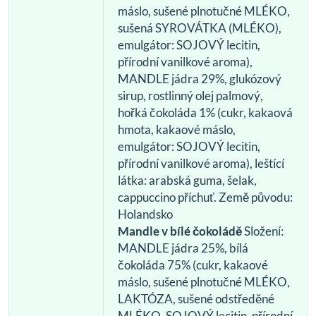
máslo, sušené plnotučné MLÉKO,
sušená SYROVÁTKA (MLÉKO),
emulgátor: SOJOVÝ lecitin,
přírodní vanilkové aroma),
MANDLE jádra 29%, glukózový
sirup, rostlinný olej palmový,
hořká čokoláda 1% (cukr, kakaová
hmota, kakaové máslo,
emulgátor: SOJOVÝ lecitin,
přírodní vanilkové aroma), leštící
látka: arabská guma, šelak,
cappuccino příchuť. Země původu:
Holandsko
Mandle v bílé čokoládě
Složení:
MANDLE jádra 25%, bílá
čokoláda 75% (cukr, kakaové
máslo, sušené plnotučné MLÉKO,
LAKTÓZA, sušené odstředěné
MLÉKO, SOJOVÝ lecitin, přírodní