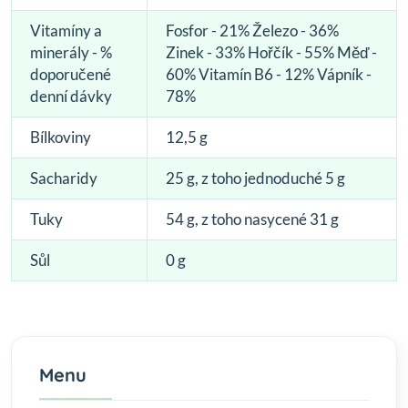
Vitamíny a
Fosfor - 21% Železo - 36%
minerály - %
Zinek - 33% Hořčík - 55% Měď -
doporučené
60% Vitamín B6 - 12% Vápník -
denní dávky
78%
Bílkoviny
12,5 g
Sacharidy
25 g, z toho jednoduché 5 g
Tuky
54 g, z toho nasycené 31 g
Sůl
0 g
Menu