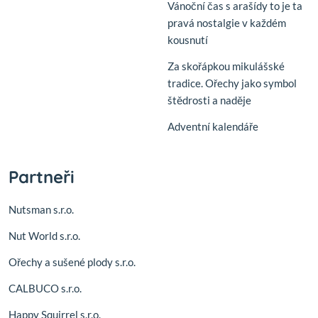
Vánoční čas s arašídy to je ta
pravá nostalgie v každém
kousnutí
Za skořápkou mikulášské
tradice. Ořechy jako symbol
štědrosti a naděje
Adventní kalendáře
Partneři
Nutsman s.r.o.
Nut World s.r.o.
Ořechy a sušené plody s.r.o.
CALBUCO s.r.o.
Happy Squirrel s.r.o.