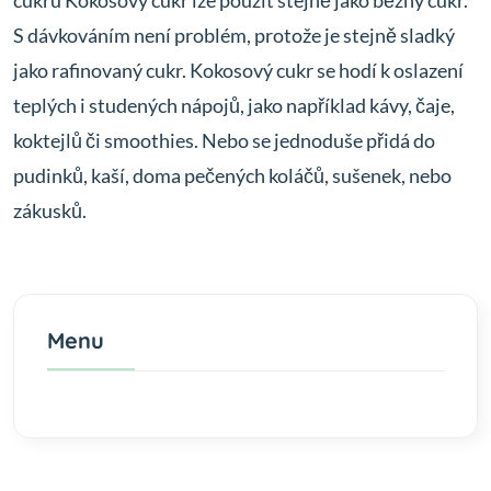
cukru Kokosový cukr lze použít stejně jako běžný cukr.
S dávkováním není problém, protože je stejně sladký
jako rafinovaný cukr. Kokosový cukr se hodí k oslazení
teplých i studených nápojů, jako například kávy, čaje,
koktejlů či smoothies. Nebo se jednoduše přidá do
pudinků, kaší, doma pečených koláčů, sušenek, nebo
zákusků.
Menu