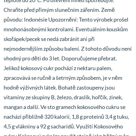
teplotě do 20°C. Po otevření ihned spotřebujte.
Chraňte před přímým slunečním zářením. Země
původu: Indonésie Upozornění: Tento výrobek prošel
mnohonásobnými kontrolami. Eventuálním kouskům
skořápek/pecek se nedá zabránit ani při
nejmodernějším způsobu balení. Z tohoto důvodu není
vhodný pro děti do 3 let. Doporučujeme přebrat.
Jelikož kokosový cukr pochází z nektaru palem,
zpracovává se ručně a šetrným způsobem, je v něm
hodně výživných látek. Bohatě zastoupeny jsou
vitamíny ze skupiny B, železo, draslík, hořčík, zinek,
mangan a další. Ve sto gramech kokosového cukru se
nachází přibližně 320 kalorií, 1,8 g proteinů 3,4 g tuku,
4,5 g vlákniny a 92 g sacharidů. Využití Kokosového