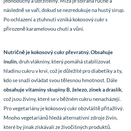
jednoduchý a udržitelný. Míza je sbírána ručně a
následně se vaří, dokud se nezredukuje na hustý sirup.
Po ochlazení a ztuhnutí vzniká kokosový cukr s
přirozeně karamelovou chutí a vůní.
Nutričně je kokosový cukr převratný. Obsahuje
inulin
, druh vlákniny, který pomáhá stabilizovat
hladinu cukru v krvi, což je důležité pro diabetiky a ty,
kdo se snaží ovládat svou tělesnou hmotnost. Dále
obsahuje vitamíny skupiny B, železo, zinek a draslík
,
což jsou živiny, které se v běžném cukru nenacházejí.
Pro vegetariány je kokosový cukr obzvláště přitažlivý.
Mnoho vegetariánů hledá alternativní zdroje živin,
které by jinak získávali ze živočišných produktů.