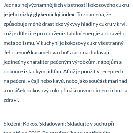
Jedna z nejvýznamnějších vlastností kokosového cukru
je jeho
nízký glykemický index
. To znamená, že
způsobuje méně drastické výkyvy hladiny cukru v krvi,
což je důležité pro udržení stabilní energie a zdravého
metabolismu. V kuchyni je kokosový cukr všestranný.
Jeho jemně karamelová chuť a aroma dodávají
jedinečný charakter pečeným výrobkům, nápojům a
dokonce i sladkým jídlům. Ať už je použit v receptech
na pečení, v čaji nebo kávě, nebo jako součást marinád
a omáček, kokosový cukr přináší novou dimenzi chuti a
zdraví.
Složení: Kokos. Skladování: Skladujte v suchu při