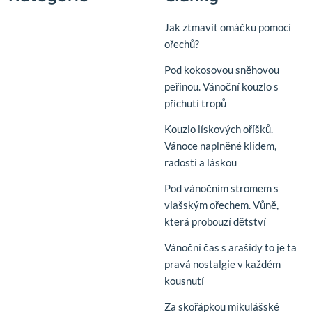
Jak ztmavit omáčku pomocí
ořechů?
Pod kokosovou sněhovou
peřinou. Vánoční kouzlo s
příchutí tropů
Kouzlo lískových oříšků.
Vánoce naplněné klidem,
radostí a láskou
Pod vánočním stromem s
vlašským ořechem. Vůně,
která probouzí dětství
Vánoční čas s arašídy to je ta
pravá nostalgie v každém
kousnutí
Za skořápkou mikulášské