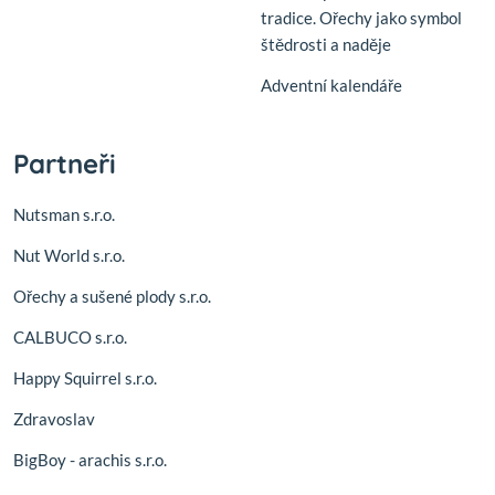
tradice. Ořechy jako symbol
štědrosti a naděje
Adventní kalendáře
Partneři
Nutsman s.r.o.
Nut World s.r.o.
Ořechy a sušené plody s.r.o.
CALBUCO s.r.o.
Happy Squirrel s.r.o.
Zdravoslav
BigBoy - arachis s.r.o.