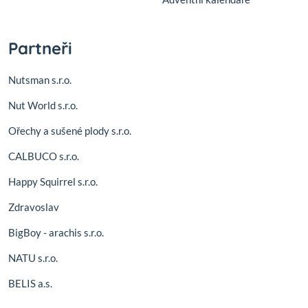
Partneři
Nutsman s.r.o.
Nut World s.r.o.
Ořechy a sušené plody s.r.o.
CALBUCO s.r.o.
Happy Squirrel s.r.o.
Zdravoslav
BigBoy - arachis s.r.o.
NATU s.r.o.
BELIS a.s.