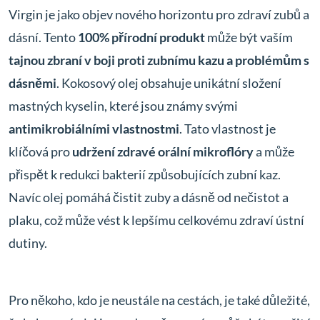
Virgin je jako objev nového horizontu pro zdraví zubů a
dásní. Tento
100% přírodní produkt
může být vaším
tajnou zbraní v boji proti zubnímu kazu a problémům s
dásněmi
. Kokosový olej obsahuje unikátní složení
mastných kyselin, které jsou známy svými
antimikrobiálními vlastnostmi
. Tato vlastnost je
klíčová pro
udržení zdravé orální mikroflóry
a může
přispět k redukci bakterií způsobujících zubní kaz.
Navíc olej pomáhá čistit zuby a dásně od nečistot a
plaku, což může vést k lepšímu celkovému zdraví ústní
dutiny.
Pro někoho, kdo je neustále na cestách, je také důležité,