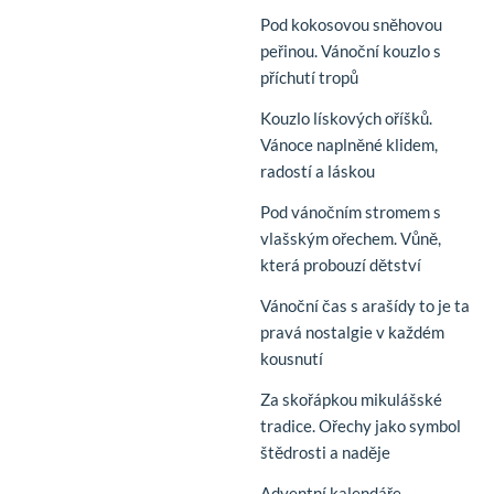
Pod kokosovou sněhovou
peřinou. Vánoční kouzlo s
příchutí tropů
Kouzlo lískových oříšků.
Vánoce naplněné klidem,
radostí a láskou
Pod vánočním stromem s
vlašským ořechem. Vůně,
která probouzí dětství
Vánoční čas s arašídy to je ta
pravá nostalgie v každém
kousnutí
Za skořápkou mikulášské
tradice. Ořechy jako symbol
štědrosti a naděje
Adventní kalendáře