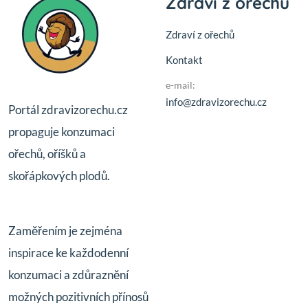
Zdraví z ořechů
Zdraví z ořechů
Kontakt
e-mail:
info@zdravizorechu.cz
Portál zdravizorechu.cz
propaguje konzumaci
ořechů, oříšků a
skořápkových plodů.
Zaměřením je zejména
inspirace ke každodenní
konzumaci a zdůraznění
možných pozitivních přínosů