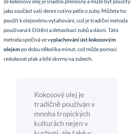
že kokosový olej je snadno přenosný a může být použitý
jako součást vaší denní rutiny péče o zuby. Můžete ho
použít k olejovému vytahování, což je tradiční metoda
používaná k čištění a detoxikaci zubů a dásní. Tato
metoda spočívá ve v
yplachování úst kokosovým
olejem
po dobu několika minut, což může pomoci
redukovat plak a bílé skvrny na zubech.
Kokosový olej je
tradičně používán v
mnoha tropických
kulturách nejen v
kuchyni, ale také v