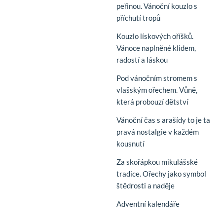
peřinou. Vánoční kouzlo s
příchutí tropů
Kouzlo lískových oříšků.
Vánoce naplněné klidem,
radostí a láskou
Pod vánočním stromem s
vlašským ořechem. Vůně,
která probouzí dětství
Vánoční čas s arašídy to je ta
pravá nostalgie v každém
kousnutí
Za skořápkou mikulášské
tradice. Ořechy jako symbol
štědrosti a naděje
Adventní kalendáře