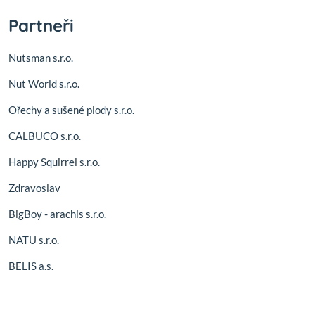
Partneři
Nutsman s.r.o.
Nut World s.r.o.
Ořechy a sušené plody s.r.o.
CALBUCO s.r.o.
Happy Squirrel s.r.o.
Zdravoslav
BigBoy - arachis s.r.o.
NATU s.r.o.
BELIS a.s.