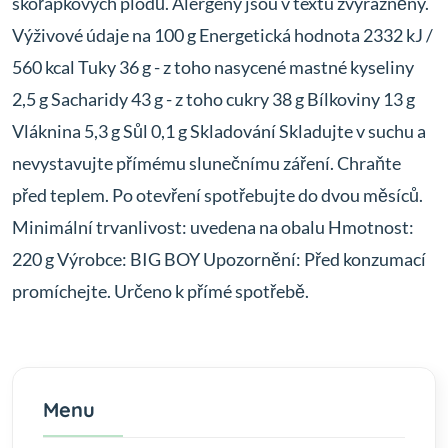
skořápkových plodů. Alergeny jsou v textu zvýrazněny.
Výživové údaje na 100 g Energetická hodnota 2332 kJ /
560 kcal Tuky 36 g - z toho nasycené mastné kyseliny
2,5 g Sacharidy 43 g - z toho cukry 38 g Bílkoviny 13 g
Vláknina 5,3 g Sůl 0,1 g Skladování Skladujte v suchu a
nevystavujte přímému slunečnímu záření. Chraňte
před teplem. Po otevření spotřebujte do dvou měsíců.
Minimální trvanlivost: uvedena na obalu Hmotnost:
220 g Výrobce: BIG BOY Upozornění: Před konzumací
promíchejte. Určeno k přímé spotřebě.
Menu