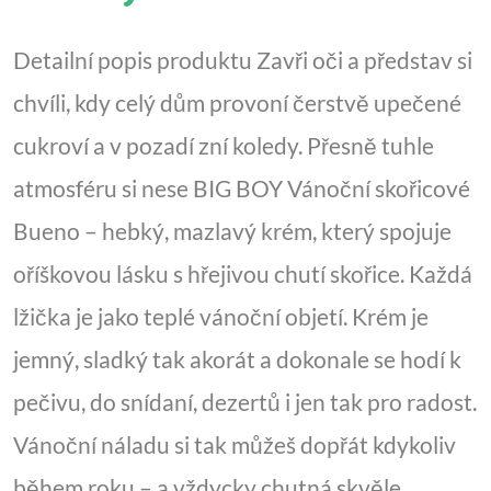
Detailní popis produktu Zavři oči a představ si
chvíli, kdy celý dům provoní čerstvě upečené
cukroví a v pozadí zní koledy. Přesně tuhle
atmosféru si nese BIG BOY Vánoční skořicové
Bueno – hebký, mazlavý krém, který spojuje
oříškovou lásku s hřejivou chutí skořice. Každá
lžička je jako teplé vánoční objetí. Krém je
jemný, sladký tak akorát a dokonale se hodí k
pečivu, do snídaní, dezertů i jen tak pro radost.
Vánoční náladu si tak můžeš dopřát kdykoliv
během roku – a vždycky chutná skvěle.