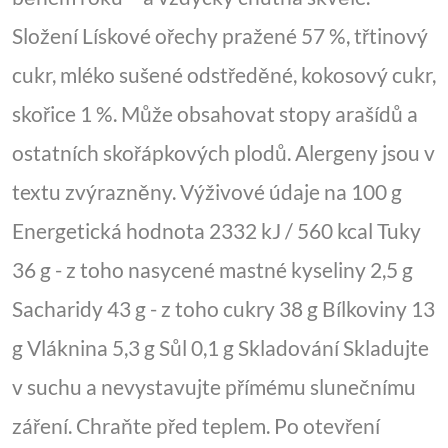
Složení Lískové ořechy pražené 57 %, třtinový
cukr, mléko sušené odstředěné, kokosový cukr,
skořice 1 %. Může obsahovat stopy arašídů a
ostatních skořápkových plodů. Alergeny jsou v
textu zvýrazněny. Výživové údaje na 100 g
Energetická hodnota 2332 kJ / 560 kcal Tuky
36 g - z toho nasycené mastné kyseliny 2,5 g
Sacharidy 43 g - z toho cukry 38 g Bílkoviny 13
g Vláknina 5,3 g Sůl 0,1 g Skladování Skladujte
v suchu a nevystavujte přímému slunečnímu
záření. Chraňte před teplem. Po otevření