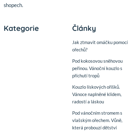
shopech.
Kategorie
Články
Jak ztmavit omáčku pomocí
ořechů?
Pod kokosovou sněhovou
peřinou. Vánoční kouzlo s
příchutí tropů
Kouzlo lískových oříšků.
Vánoce naplněné klidem,
radostí a láskou
Pod vánočním stromem s
vlašským ořechem. Vůně,
která probouzí dětství