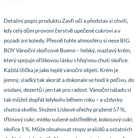
Detailní popis produktu Zavři oči a představ si chvíli,
kdy celý dům provoní čerstvě upečené cukroví a v
pozadí zní koledy. Přesně tuhle atmosféru si nese BIG
BOY Vánoční skořicové Bueno – hebký, mazlavý krém,
který spojuje oříškovou lásku s hřejivou chutí skořice.
Každá lžička je jako teplé vánoční objetí. Krém je
jemný, sladký tak akorát a dokonale se hodí k pečivu, do
snídaní, dezertů i jen tak pro radost. Vánoční náladu si
tak můžeš dopřát kdykoliv během roku – a vždycky
chutná skvěle. Složení Lískové ořechy pražené 57 %,
třtinový cukr, mléko sušené odstředěné, kokosový cukr,
skořice 1 %. Může obsahovat stopy arašídů a ostatních