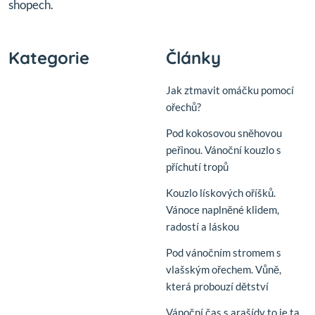
shopech.
Kategorie
Články
Jak ztmavit omáčku pomocí
ořechů?
Pod kokosovou sněhovou
peřinou. Vánoční kouzlo s
příchutí tropů
Kouzlo lískových oříšků.
Vánoce naplněné klidem,
radostí a láskou
Pod vánočním stromem s
vlašským ořechem. Vůně,
která probouzí dětství
Vánoční čas s arašídy to je ta