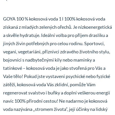
GOYA 100 % kokosová voda 1 l 100% kokosová voda
získaná z mladých zelených ořechů. Je nízkoenergetická
a skvěle hydratuje. Ideální volba pro příjem draslíku a
jiných živin potřebných pro celou rodinu. Sportovci,
vegani, vegetariáni, příznivci zdravého životního stylu,
bojovníci s nadbytečnými kily nebo maminky a
tatínkové – kokosová voda je jako stvořená pro Vás a
Vaše tělo! Pokud jste vystaveni psychické nebo fyzické
zátěži, kokosová voda Vás zklidní, pomůže Vám
regenerovat svalstvo i buňky a doplní veškerou energii
navíc 100% přírodní cestou! Ne nadarmo je kokosová
voda nazývána „stromem života“, její účinky na lidský