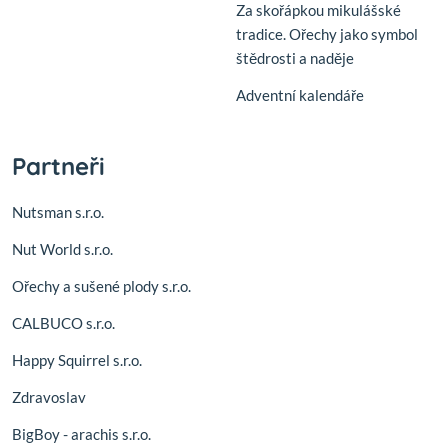
Za skořápkou mikulášské
tradice. Ořechy jako symbol
štědrosti a naděje
Adventní kalendáře
Partneři
Nutsman s.r.o.
Nut World s.r.o.
Ořechy a sušené plody s.r.o.
CALBUCO s.r.o.
Happy Squirrel s.r.o.
Zdravoslav
BigBoy - arachis s.r.o.