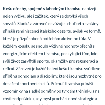
Kešu ořechy, spojené s lahodným tiramisu
, nabízejí
nejen výživu, ale i zážitek, který se dotýká všech
smyslů. Sladká a zároveň osvěžující chuť této svačiny
přináší reminiscenci italského dezertu, avšak ve formě,
která je přizpůsobená potřebám aktivního těla. V
každém kousku se snoubí výživné hodnoty ořechů s
energizujícím efektem tiramisu, poskytující těm, kdo
svůj život zasvětili sportu, okamžiky pro regeneraci a
reflexi. Zároveň je každé balení kešu tiramisu svědkem
příběhu odhodlání a disciplíny, které jsou nezbytné pro
dosažení sportovních cílů. Příchuť tiramisu přináší
vzpomínky na sladké odměny po tvrdém tréninku a na
chvíle odpočinku, kdy mysl prochází nové strategie a