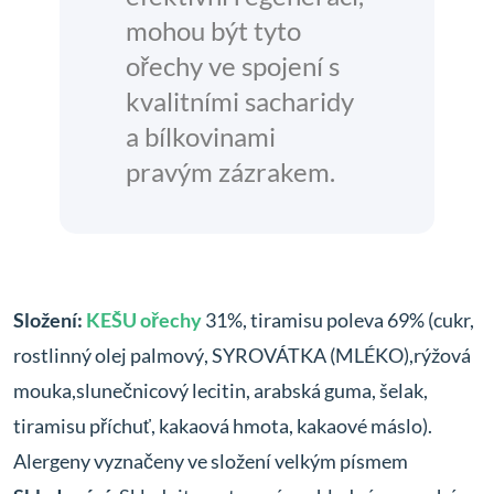
mohou být tyto
ořechy ve spojení s
kvalitními sacharidy
a bílkovinami
pravým zázrakem.
Složení:
KEŠU ořechy
31%, tiramisu poleva 69% (cukr,
rostlinný olej palmový, SYROVÁTKA (MLÉKO),rýžová
mouka,slunečnicový lecitin, arabská guma, šelak,
tiramisu příchuť, kakaová hmota, kakaové máslo).
Alergeny vyznačeny ve složení velkým písmem