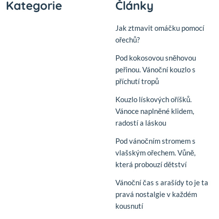
Kategorie
Články
Jak ztmavit omáčku pomocí
ořechů?
Pod kokosovou sněhovou
peřinou. Vánoční kouzlo s
příchutí tropů
Kouzlo lískových oříšků.
Vánoce naplněné klidem,
radostí a láskou
Pod vánočním stromem s
vlašským ořechem. Vůně,
která probouzí dětství
Vánoční čas s arašídy to je ta
pravá nostalgie v každém
kousnutí