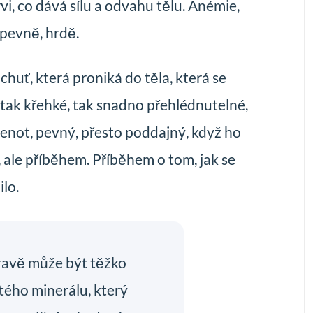
i, co dává sílu a odvahu tělu. Anémie,
í pevně, hrdě.
chuť, která proniká do těla, která se
e tak křehké, tak snadno přehlédnutelné,
lenot, pevný, přesto poddajný, když ho
, ale příběhem. Příběhem o tom, jak se
ilo.
travě může být těžko
tého minerálu, který