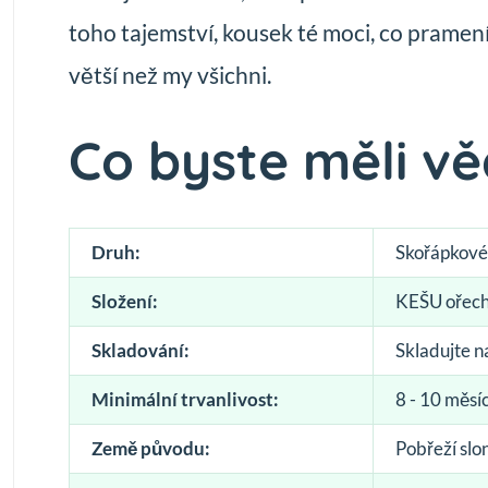
toho tajemství, kousek té moci, co pramení
větší než my všichni.
Co byste měli vě
Druh:
Skořápkové
Složení:
KEŠU ořec
Skladování:
Skladujte 
Minimální trvanlivost:
8 - 10 měsí
Země původu:
Pobřeží slo