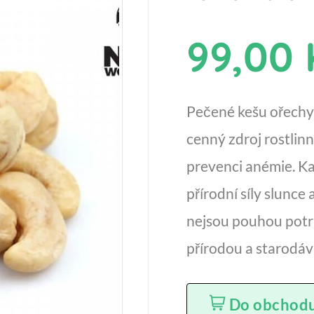
99,00 
Pečené kešu ořechy 
cenný zdroj rostlin
prevenci anémie. Kaž
přírodní síly slunce 
nejsou pouhou potr
přírodou a starodáv
Do obchod