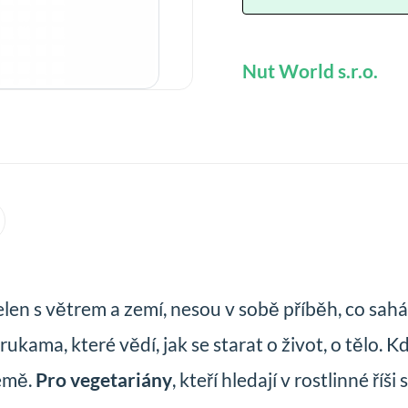
Nut World s.r.o.
telen s větrem a zemí, nesou v sobě příběh, co sah
ama, které vědí, jak se starat o život, o tělo. Kd
emě.
Pro vegetariány
, kteří hledají v rostlinné ří