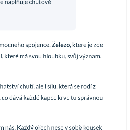
že naplňuje chuťové
ale mocného spojence.
Železo
, které je zde
ní, které má svou hloubku, svůj význam,
ství chutí, ale i sílu, která se rodí z
, co dává každé kapce krve tu správnou
lem nás. Každý ořech nese v sobě kousek