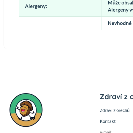
Může obsah
Alergeny:
Alergeny 
Nevhodné pr
Zdraví z 
Zdraví z ořechů
Kontakt
e-mail: