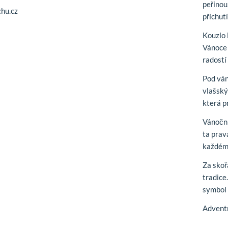
peřinou
hu.cz
příchut
Kouzlo 
Vánoce 
radostí
Pod vá
vlašský
která p
Vánoční
ta prav
každém
Za sko
tradice
symbol 
Adventn