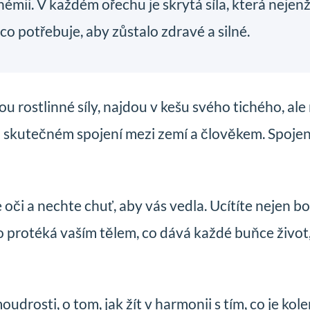
mii. V každém ořechu je skrytá síla, která nejen
, co potřebuje, aby zůstalo zdravé a silné.
stou rostlinné síly, najdou v kešu svého tichého, 
e o skutečném spojení mezi zemí a člověkem. Spoje
či a nechte chuť, aby vás vedla. Ucítíte nejen bohat
o protéká vaším tělem, co dává každé buňce život
udrosti, o tom, jak žít v harmonii s tím, co je ko