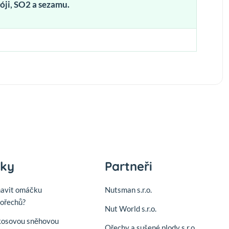
óji, SO2 a sezamu.
nky
Partneři
mavit omáčku
Nutsman s.r.o.
ořechů?
Nut World s.r.o.
kosovou sněhovou
Ořechy a sušené plody s.r.o.