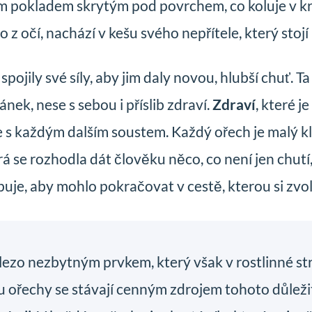
tím pokladem skrytým pod povrchem, co koluje v krv
lo z očí, nachází v kešu svého nepřítele, který stoj
ojily své síly, aby jim daly novou, hlubší chuť. Ta 
nek, nese s sebou i příslib zdraví.
Zdraví
, které j
te s každým dalším soustem. Každý ořech je malý k
rá se rozhodla dát člověku něco, co není jen chutí
ebuje, aby mohlo pokračovat v cestě, kterou si zvol
železo nezbytným prvkem, který však v rostlinné s
 ořechy se stávají cenným zdrojem tohoto důleži