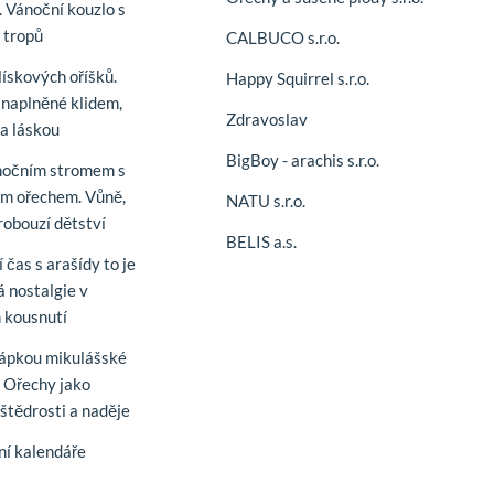
. Vánoční kouzlo s
í tropů
CALBUCO s.r.o.
lískových oříšků.
Happy Squirrel s.r.o.
naplněné klidem,
Zdravoslav
 a láskou
BigBoy - arachis s.r.o.
nočním stromem s
m ořechem. Vůně,
NATU s.r.o.
robouzí dětství
BELIS a.s.
 čas s arašídy to je
á nostalgie v
 kousnutí
řápkou mikulášské
. Ořechy jako
štědrosti a naděje
í kalendáře