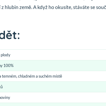
 z hlubin země. A když ho okusíte, stáváte se souč
dět:
 plody
hy 100%
na temném, chladném a suchém místě
ců
noviny