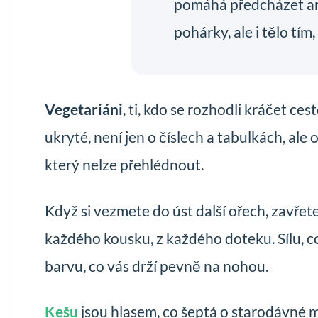
pomáhá předcházet ané
pohárky, ale i tělo tím
Vegetariáni
, ti, kdo se rozhodli kráčet ce
ukryté, není jen o číslech a tabulkách, al
který nelze přehlédnout.
Když si vezmete do úst další ořech, zavřete o
každého kousku, z každého doteku. Sílu, c
barvu, co vás drží pevně na nohou.
Kešu
jsou hlasem, co šeptá o starodávné mo