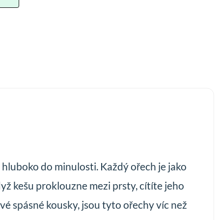
á hluboko do minulosti. Každý ořech je jako
yž kešu proklouzne mezi prsty, cítíte jeho
ši své spásné kousky, jsou tyto ořechy víc než