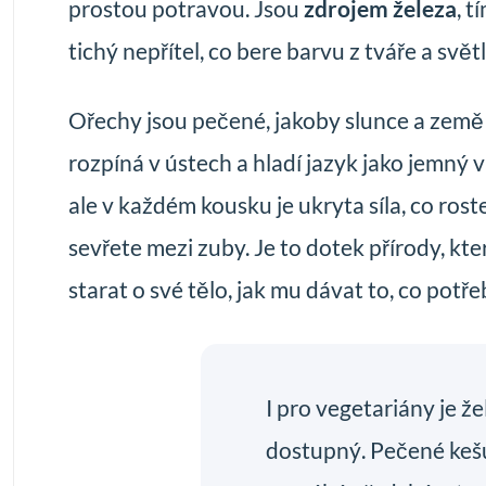
prostou potravou. Jsou
zdrojem železa
, 
tichý nepřítel, co bere barvu z tváře a svět
Ořechy jsou pečené, jakoby slunce a země sp
rozpíná v ústech a hladí jazyk jako jemný vá
ale v každém kousku je ukryta síla, co ros
sevřete mezi zuby. Je to dotek přírody, kte
starat o své tělo, jak mu dávat to, co potř
I pro vegetariány je 
dostupný. Pečené kešu