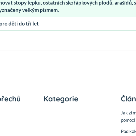
ovat stopy lepku, ostatních skořápkových plodů, arašídů, s
vyznačeny velkým písmem.
o děti do tří let
ořechů
Kategorie
Člá
Jak zt
pomocí 
Pod ko