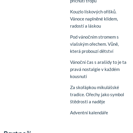
příchutí tropů
Kouzlo lískových oříšků.
Vánoce naplněné klidem,
radostí a láskou
Pod vánočním stromem s
vlašským ořechem. Vůně,
která probouzí dětství
Vánoční čas s arašídy to je ta
pravá nostalgie v každém
kousnutí
Za skořápkou mikulášské
tradice. Ořechy jako symbol
štědrosti a naděje
Adventní kalendáře