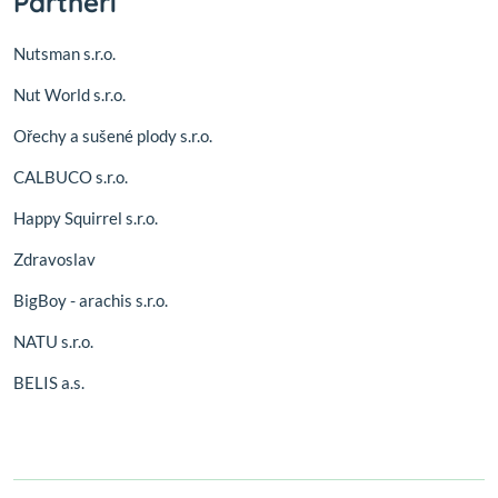
Partneři
Nutsman s.r.o.
Nut World s.r.o.
Ořechy a sušené plody s.r.o.
CALBUCO s.r.o.
Happy Squirrel s.r.o.
Zdravoslav
BigBoy - arachis s.r.o.
NATU s.r.o.
BELIS a.s.