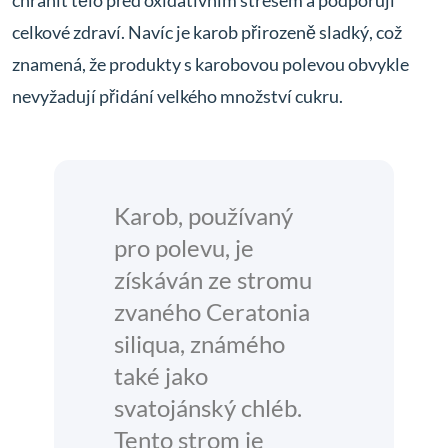
chránit tělo před oxidativním stresem a podporují
celkové zdraví. Navíc je karob přirozeně sladký, což
znamená, že produkty s karobovou polevou obvykle
nevyžadují přidání velkého množství cukru.
Karob, používaný
pro polevu, je
získáván ze stromu
zvaného Ceratonia
siliqua, známého
také jako
svatojánský chléb.
Tento strom je