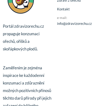
Zdraví z ořechů
Kontakt
e-mail:
info@zdravizorechu.cz
Portál zdravizorechu.cz
propaguje konzumaci
ořechů, oříšků a
skořápkových plodů.
Zaměřením je zejména
inspirace ke každodenní
konzumaci a zdůraznění
možných pozitivních přínosů
těchto darů přírody při jejich
zařazení do běžného