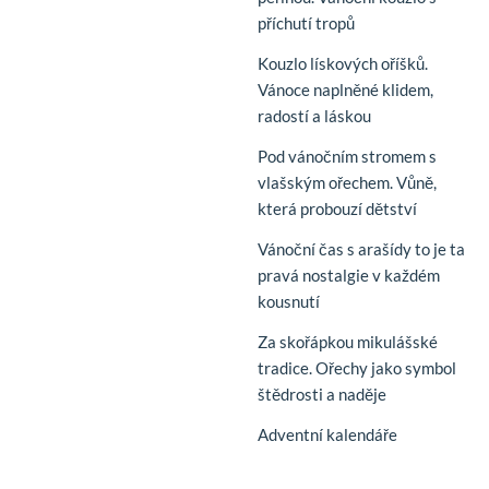
příchutí tropů
Kouzlo lískových oříšků.
Vánoce naplněné klidem,
radostí a láskou
Pod vánočním stromem s
vlašským ořechem. Vůně,
která probouzí dětství
Vánoční čas s arašídy to je ta
pravá nostalgie v každém
kousnutí
Za skořápkou mikulášské
tradice. Ořechy jako symbol
štědrosti a naděje
Adventní kalendáře