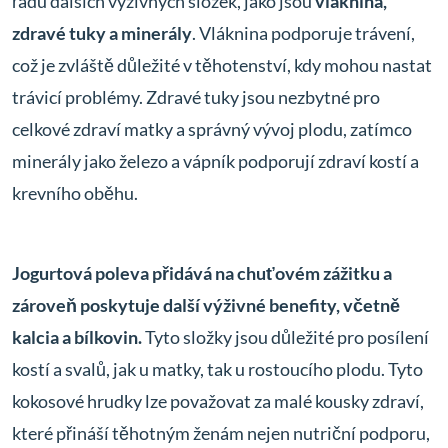
řadu dalších výživných složek, jako jsou
vláknina,
zdravé tuky a minerály
. Vláknina podporuje trávení,
což je zvláště důležité v těhotenství, kdy mohou nastat
trávicí problémy. Zdravé tuky jsou nezbytné pro
celkové zdraví matky a správný vývoj plodu, zatímco
minerály jako železo a vápník podporují zdraví kostí a
krevního oběhu.
Jogurtová poleva přidává na chuťovém zážitku a
zároveň poskytuje další výživné benefity, včetně
kalcia a bílkovin.
Tyto složky jsou důležité pro posílení
kostí a svalů, jak u matky, tak u rostoucího plodu. Tyto
kokosové hrudky lze považovat za malé kousky zdraví,
které přináší těhotným ženám nejen nutriční podporu,