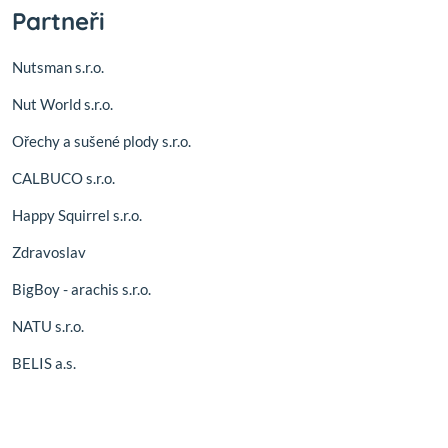
Partneři
Nutsman s.r.o.
Nut World s.r.o.
Ořechy a sušené plody s.r.o.
CALBUCO s.r.o.
Happy Squirrel s.r.o.
Zdravoslav
BigBoy - arachis s.r.o.
NATU s.r.o.
BELIS a.s.