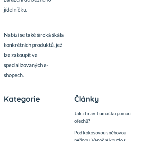
jídelníčku.
Nabízí se také široká škála
konkrétních produktů, jež
lze zakoupit ve
specializovaných e-
shopech.
Kategorie
Články
Jak ztmavit omáčku pomocí
ořechů?
Pod kokosovou sněhovou
peřinou. Vánoční kouzlo s