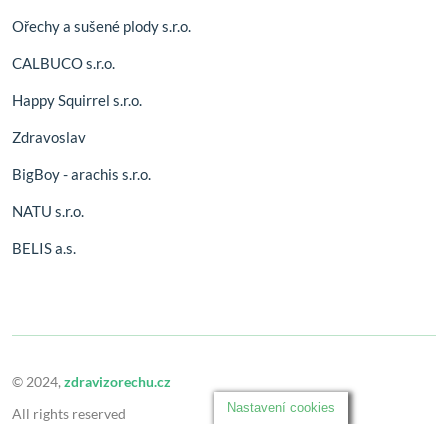
Ořechy a sušené plody s.r.o.
CALBUCO s.r.o.
Happy Squirrel s.r.o.
Zdravoslav
BigBoy - arachis s.r.o.
NATU s.r.o.
BELIS a.s.
© 2024,
zdravizorechu.cz
Nastavení cookies
All rights reserved