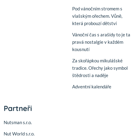
Pod vánočním stromem s
vlašským ořechem. Vůně,
která probouzí dětství
Vánoční čas s arašídy to je ta
pravá nostalgie v každém
kousnutí
Za skořápkou mikulášské
tradice. Ořechy jako symbol
štědrosti a naděje
Adventní kalendáře
Partneři
Nutsman s.r.o.
Nut World s.r.o.