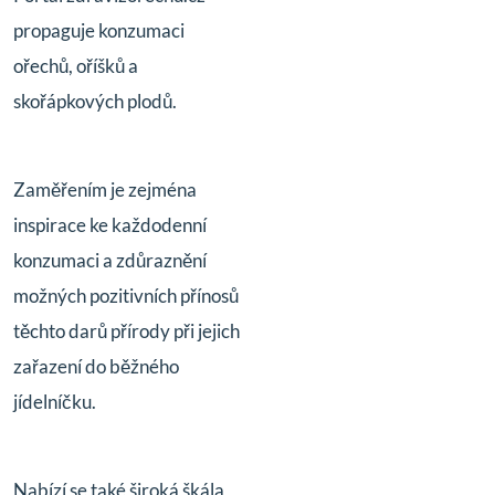
propaguje konzumaci
ořechů, oříšků a
skořápkových plodů.
Zaměřením je zejména
inspirace ke každodenní
konzumaci a zdůraznění
možných pozitivních přínosů
těchto darů přírody při jejich
zařazení do běžného
jídelníčku.
Nabízí se také široká škála