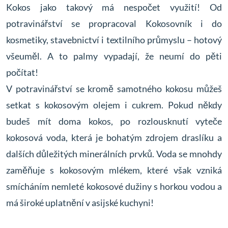
Kokos jako takový má nespočet využití! Od
potravinářství se propracoval Kokosovník i do
kosmetiky, stavebnictví i textilního průmyslu – hotový
všeuměl. A to palmy vypadají, že neumí do pěti
počítat!
V potravinářství se kromě samotného kokosu můžeš
setkat s kokosovým olejem i cukrem. Pokud někdy
budeš mít doma kokos, po rozlousknutí vyteče
kokosová voda
, která je bohatým zdrojem draslíku a
dalších důležitých minerálních prvků. Voda se mnohdy
zaměňuje s kokosovým mlékem, které však vzniká
smícháním nemleté kokosové dužiny s horkou vodou a
má široké uplatnění v asijské kuchyni!