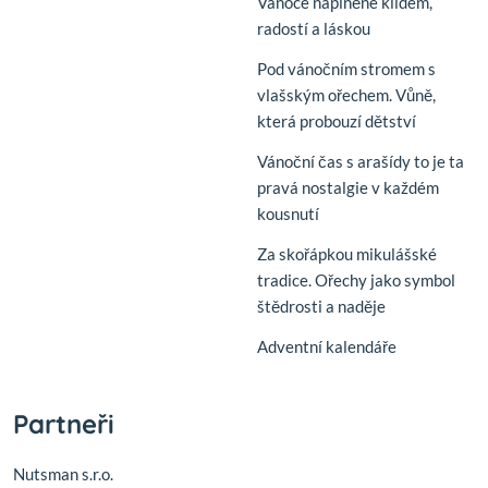
Vánoce naplněné klidem,
radostí a láskou
Pod vánočním stromem s
vlašským ořechem. Vůně,
která probouzí dětství
Vánoční čas s arašídy to je ta
pravá nostalgie v každém
kousnutí
Za skořápkou mikulášské
tradice. Ořechy jako symbol
štědrosti a naděje
Adventní kalendáře
Partneři
Nutsman s.r.o.