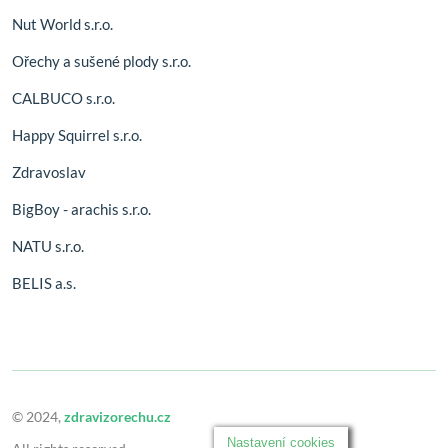
Nut World s.r.o.
Ořechy a sušené plody s.r.o.
CALBUCO s.r.o.
Happy Squirrel s.r.o.
Zdravoslav
BigBoy - arachis s.r.o.
NATU s.r.o.
BELIS a.s.
© 2024,
zdravizorechu.cz
Nastavení cookies