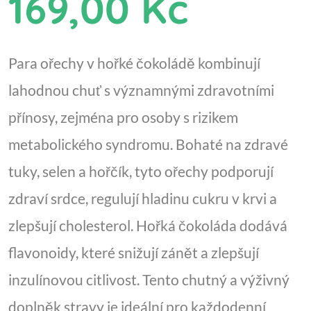
169,00 Kč
Para ořechy v hořké čokoládě kombinují
lahodnou chuť s významnými zdravotními
přínosy, zejména pro osoby s rizikem
metabolického syndromu. Bohaté na zdravé
tuky, selen a hořčík, tyto ořechy podporují
zdraví srdce, regulují hladinu cukru v krvi a
zlepšují cholesterol. Hořká čokoláda dodává
flavonoidy, které snižují zánět a zlepšují
inzulínovou citlivost. Tento chutný a výživný
doplněk stravy je ideální pro každodenní