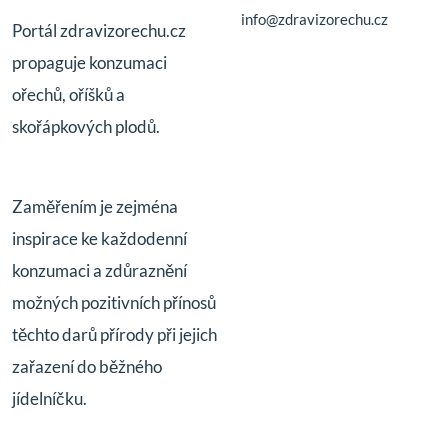
info@zdravizorechu.cz
Portál zdravizorechu.cz
propaguje konzumaci
ořechů, oříšků a
skořápkových plodů.
Zaměřením je zejména
inspirace ke každodenní
konzumaci a zdůraznění
možných pozitivních přínosů
těchto darů přírody při jejich
zařazení do běžného
jídelníčku.