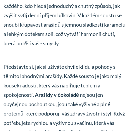
každého, kdo hledá jednoduchý a chutný způsob, jak
zvýšit svůj denní příjem bílkovin. V každém soustu se
snoubí křupavost arašídů s jemnou sladkostí karamelu
a lehkým dotekem soli, což vytváří harmonii chutí,
která potěší vaše smysly.
Představte si, jak si užíváte chvíle klidu a pohody s
těmito lahodnými arašídy. Každé sousto je jako malý
kousek radosti, který vás naplňuje teplem a
spokojeností.
Arašídy v čokoládě
nejsou jen
obyčejnou pochoutkou, jsou také výživné a plné
proteinů, které podporují váš zdravý životní styl. Když
potřebujete rychlou a výživnou svačinu, která vás