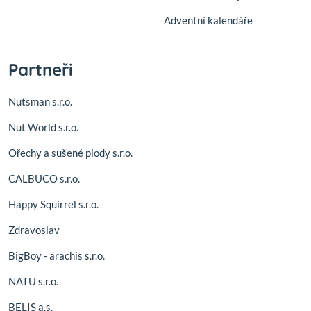
Adventní kalendáře
Partneři
Nutsman s.r.o.
Nut World s.r.o.
Ořechy a sušené plody s.r.o.
CALBUCO s.r.o.
Happy Squirrel s.r.o.
Zdravoslav
BigBoy - arachis s.r.o.
NATU s.r.o.
BELIS a.s.