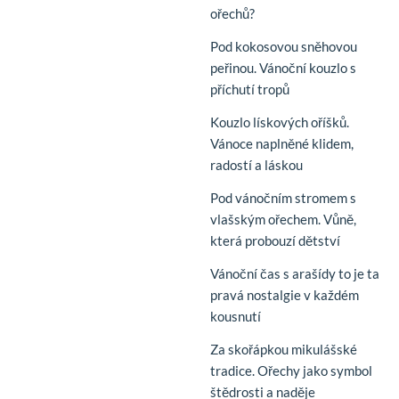
ořechů?
Pod kokosovou sněhovou
peřinou. Vánoční kouzlo s
příchutí tropů
Kouzlo lískových oříšků.
Vánoce naplněné klidem,
radostí a láskou
Pod vánočním stromem s
vlašským ořechem. Vůně,
která probouzí dětství
Vánoční čas s arašídy to je ta
pravá nostalgie v každém
kousnutí
Za skořápkou mikulášské
tradice. Ořechy jako symbol
štědrosti a naděje