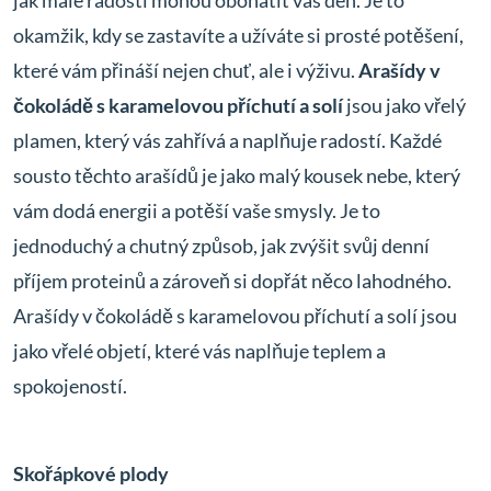
jak malé radosti mohou obohatit váš den. Je to
okamžik, kdy se zastavíte a užíváte si prosté potěšení,
které vám přináší nejen chuť, ale i výživu.
Arašídy v
čokoládě s karamelovou příchutí a solí
jsou jako vřelý
plamen, který vás zahřívá a naplňuje radostí. Každé
sousto těchto arašídů je jako malý kousek nebe, který
vám dodá energii a potěší vaše smysly. Je to
jednoduchý a chutný způsob, jak zvýšit svůj denní
příjem proteinů a zároveň si dopřát něco lahodného.
Arašídy v čokoládě s karamelovou příchutí a solí jsou
jako vřelé objetí, které vás naplňuje teplem a
spokojeností.
Skořápkové plody