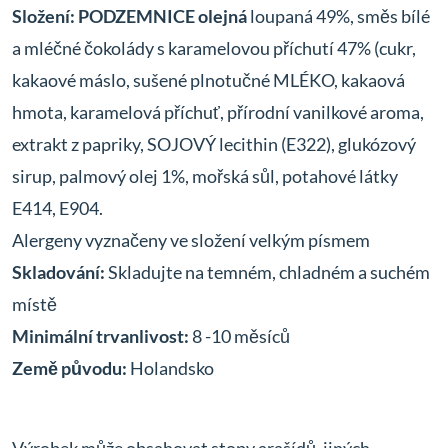
Složení:
PODZEMNICE olejná
loupaná 49%, směs bílé
a mléčné čokolády s karamelovou příchutí 47% (cukr,
kakaové máslo, sušené plnotučné MLÉKO, kakaová
hmota, karamelová příchuť, přírodní vanilkové aroma,
extrakt z papriky, SOJOVÝ lecithin (E322), glukózový
sirup, palmový olej 1%, mořská sůl, potahové látky
E414, E904.
Alergeny vyznačeny ve složení velkým písmem
Skladování:
Skladujte na temném, chladném a suchém
místě
Minimální trvanlivost:
8 -10 měsíců
Země původu:
Holandsko