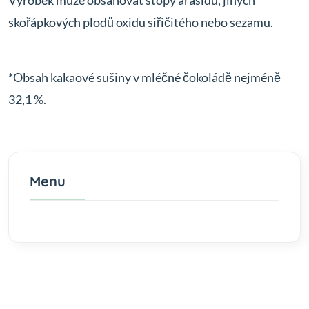
Výrobek může obsahovat stopy arašídů, jiných
skořápkových plodů oxidu siřičitého nebo sezamu.
*Obsah kakaové sušiny v mléčné čokoládě nejméně
32,1 %.
Menu