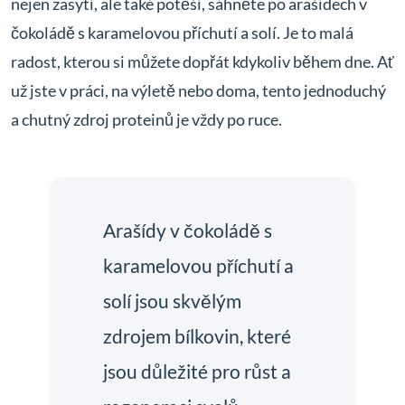
nejen zasytí, ale také potěší, sáhněte po arašídech v
čokoládě s karamelovou příchutí a solí. Je to malá
radost, kterou si můžete dopřát kdykoliv během dne. Ať
už jste v práci, na výletě nebo doma, tento jednoduchý
a chutný zdroj proteinů je vždy po ruce.
Arašídy v čokoládě s
karamelovou příchutí a
solí jsou skvělým
zdrojem bílkovin, které
jsou důležité pro růst a