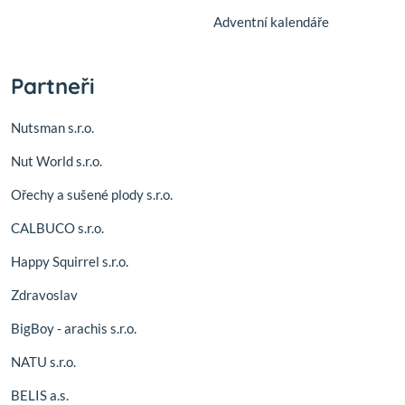
Adventní kalendáře
Partneři
Nutsman s.r.o.
Nut World s.r.o.
Ořechy a sušené plody s.r.o.
CALBUCO s.r.o.
Happy Squirrel s.r.o.
Zdravoslav
BigBoy - arachis s.r.o.
NATU s.r.o.
BELIS a.s.