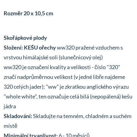
Rozměr 20 x 10,5 cm
Skořápkové plody
Složení:
KEŠU ořechy
ww320 pražené vzduchem s
vrstvou himálajské soli (slunečnicový olej)
ww320 je označení kvality a velikosti - číslo "320"
značí nadprůměrnou velikost (v jedné libře najdeme
320 celých jader); "ww" je zkratkou anglického výrazu
"whole white", ten označuje celá bílá (nepopálená) kešu
jádra
Skladování:
Skladujte na temném, chladném a suchém
místě
Minimální trvanlivost:
6 - 10 měsíců