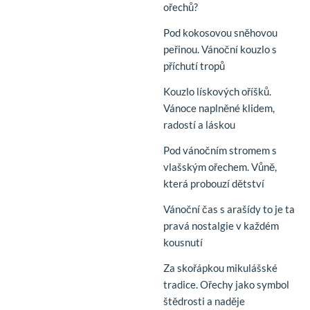
ořechů?
Pod kokosovou sněhovou
peřinou. Vánoční kouzlo s
příchutí tropů
Kouzlo lískových oříšků.
Vánoce naplněné klidem,
radostí a láskou
Pod vánočním stromem s
vlašským ořechem. Vůně,
která probouzí dětství
Vánoční čas s arašídy to je ta
pravá nostalgie v každém
kousnutí
Za skořápkou mikulášské
tradice. Ořechy jako symbol
štědrosti a naděje