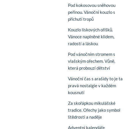
Pod kokosovou sněhovou
peřinou. Vánoční kouzlo s
příchutí tropů
Kouzlo lískových oříšků.
Vánoce naplněné klidem,
radostí a láskou
Pod vánočním stromem s
vlašským ořechem. Vůně,
která probouzí dětství
Vánoční čas s arašídy to je ta
pravá nostalgie v každém
kousnutí
Za skořápkou mikulášské
tradice. Ořechy jako symbol
štědrosti a naděje
Adventní kalendáře