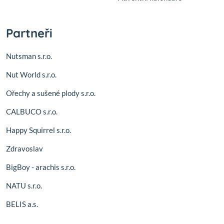
Partneři
Nutsman s.r.o.
Nut World s.r.o.
Ořechy a sušené plody s.r.o.
CALBUCO s.r.o.
Happy Squirrel s.r.o.
Zdravoslav
BigBoy - arachis s.r.o.
NATU s.r.o.
BELIS a.s.