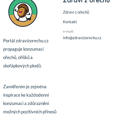
Zdraví z ořechů
Zdraví z ořechů
Kontakt
e-mail:
info@zdravizorechu.cz
Portál zdravizorechu.cz
propaguje konzumaci
ořechů, oříšků a
skořápkových plodů.
Zaměřením je zejména
inspirace ke každodenní
konzumaci a zdůraznění
možných pozitivních přínosů