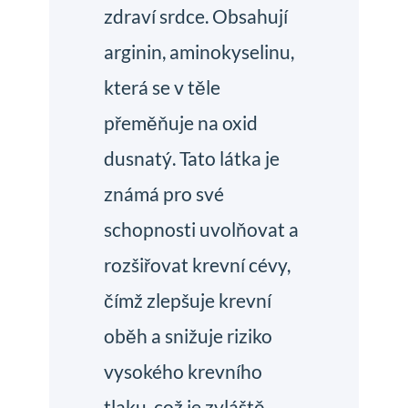
zdraví srdce. Obsahují
arginin, aminokyselinu,
která se v těle
přeměňuje na oxid
dusnatý. Tato látka je
známá pro své
schopnosti uvolňovat a
rozšiřovat krevní cévy,
čímž zlepšuje krevní
oběh a snižuje riziko
vysokého krevního
tlaku, což je zvláště