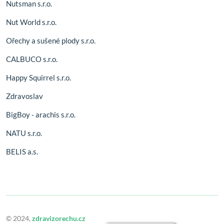
Nutsman s.r.o.
Nut World s.r.o.
Ořechy a sušené plody s.r.o.
CALBUCO s.r.o.
Happy Squirrel s.r.o.
Zdravoslav
BigBoy - arachis s.r.o.
NATU s.r.o.
BELIS a.s.
© 2024,
zdravizorechu.cz