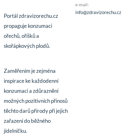
e-mail:
info@zdravizorechu.cz
Portál zdravizorechu.cz
propaguje konzumaci
ořechů, oříšků a
skořápkových plodů.
Zaměřením je zejména
inspirace ke každodenní
konzumaci a zdůraznění
možných pozitivních přínosů
těchto darů přírody při jejich
zařazení do běžného
jídelníčku.