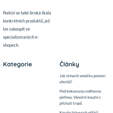
Nabízí se také široká škála
konkrétních produktů, jež
lze zakoupit ve
specializovaných e-
shopech.
Kategorie
Články
Jak ztmavit omáčku pomocí
ořechů?
Pod kokosovou sněhovou
peřinou. Vánoční kouzlo s
příchutí tropů
Kouzlo lískových oříšků.