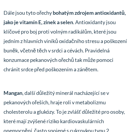
Dále jsou tyto ořechy
bohatým zdrojem antioxidantů,
jako je vitamín E, zinek a selen
. Antioxidanty jsou
klíčové pro boj proti volným radikálům, které jsou
jedním z hlavních viníků oxidačního stresu a poškození
buněk, včetně těch v srdci a cévách. Pravidelná
konzumace pekanových ořechů tak může pomoci
chránit srdce před poškozením a zánětem.
Mangan
, další důležitý minerál nacházející se v
pekanových ořeších, hraje roli v metabolizmu
cholesterolu a glukózy. To je zvlášť důležité pro osoby,
které mají zvýšené riziko kardiovaskulárních
onemocnění, často spojené s cukrovkou typu 2.