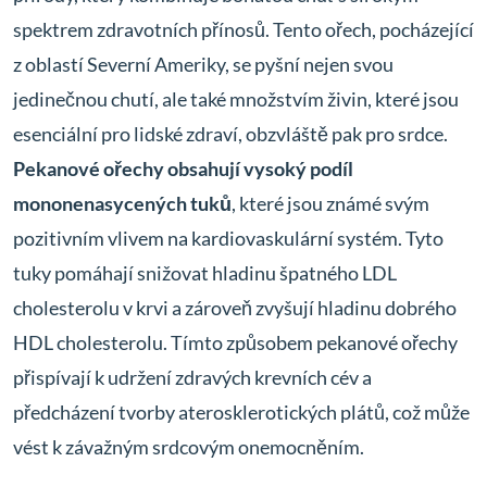
spektrem zdravotních přínosů. Tento ořech, pocházející
z oblastí Severní Ameriky, se pyšní nejen svou
jedinečnou chutí, ale také množstvím živin, které jsou
esenciální pro lidské zdraví, obzvláště pak pro srdce.
Pekanové ořechy obsahují vysoký podíl
mononenasycených tuků
, které jsou známé svým
pozitivním vlivem na kardiovaskulární systém. Tyto
tuky pomáhají snižovat hladinu špatného LDL
cholesterolu v krvi a zároveň zvyšují hladinu dobrého
HDL cholesterolu. Tímto způsobem pekanové ořechy
přispívají k udržení zdravých krevních cév a
předcházení tvorby aterosklerotických plátů, což může
vést k závažným srdcovým onemocněním.