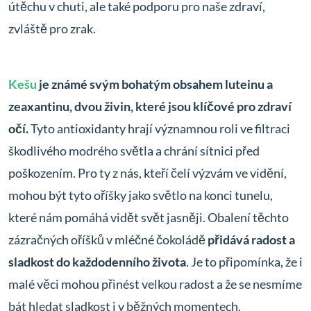
útěchu v chuti, ale také podporu pro naše zdraví,
zvláště pro zrak.
Kešu
je známé svým bohatým obsahem luteinu a
zeaxantinu, dvou živin, které jsou klíčové pro zdraví
očí.
Tyto antioxidanty hrají významnou roli ve filtraci
škodlivého modrého světla a chrání sítnici před
poškozením. Pro ty z nás, kteří čelí výzvám ve vidění,
mohou být tyto oříšky jako světlo na konci tunelu,
které nám pomáhá vidět svět jasněji. Obalení těchto
zázračných oříšků v mléčné čokoládě
přidává radost a
sladkost do každodenního života
. Je to připomínka, že i
malé věci mohou přinést velkou radost a že se nesmíme
bát hledat sladkost i v běžných momentech.