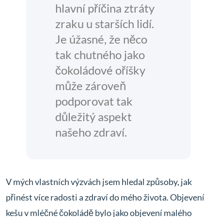
hlavní příčina ztráty
zraku u starších lidí.
Je úžasné, že něco
tak chutného jako
čokoládové oříšky
může zároveň
podporovat tak
důležitý aspekt
našeho zdraví.
V mých vlastních výzvách jsem hledal způsoby, jak
přinést více radosti a zdraví do mého života. Objevení
kešu v mléčné čokoládě bylo jako objevení malého