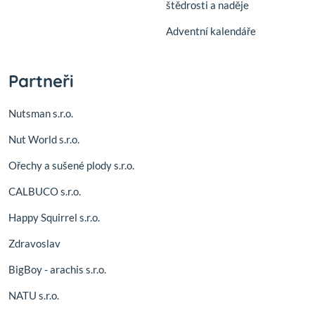
štědrosti a naděje
Adventní kalendáře
Partneři
Nutsman s.r.o.
Nut World s.r.o.
Ořechy a sušené plody s.r.o.
CALBUCO s.r.o.
Happy Squirrel s.r.o.
Zdravoslav
BigBoy - arachis s.r.o.
NATU s.r.o.