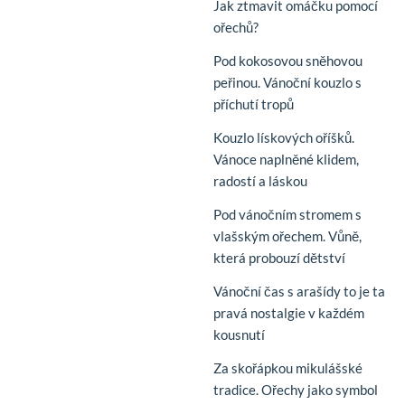
Jak ztmavit omáčku pomocí
ořechů?
Pod kokosovou sněhovou
peřinou. Vánoční kouzlo s
příchutí tropů
Kouzlo lískových oříšků.
Vánoce naplněné klidem,
radostí a láskou
Pod vánočním stromem s
vlašským ořechem. Vůně,
která probouzí dětství
Vánoční čas s arašídy to je ta
pravá nostalgie v každém
kousnutí
Za skořápkou mikulášské
tradice. Ořechy jako symbol