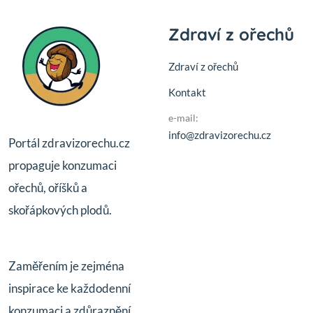
Zdraví z ořechů
Zdraví z ořechů
Kontakt
e-mail:
info@zdravizorechu.cz
Portál zdravizorechu.cz
propaguje konzumaci
ořechů, oříšků a
skořápkových plodů.
Zaměřením je zejména
inspirace ke každodenní
konzumaci a zdůraznění