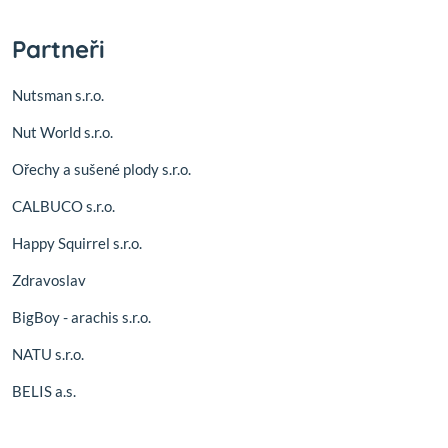
Partneři
Nutsman s.r.o.
Nut World s.r.o.
Ořechy a sušené plody s.r.o.
CALBUCO s.r.o.
Happy Squirrel s.r.o.
Zdravoslav
BigBoy - arachis s.r.o.
NATU s.r.o.
BELIS a.s.