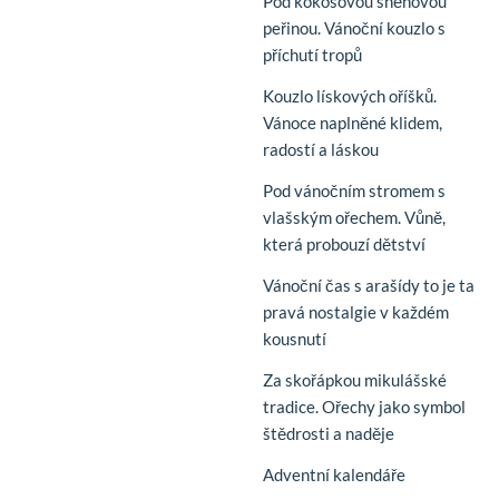
Pod kokosovou sněhovou
peřinou. Vánoční kouzlo s
příchutí tropů
Kouzlo lískových oříšků.
Vánoce naplněné klidem,
radostí a láskou
Pod vánočním stromem s
vlašským ořechem. Vůně,
která probouzí dětství
Vánoční čas s arašídy to je ta
pravá nostalgie v každém
kousnutí
Za skořápkou mikulášské
tradice. Ořechy jako symbol
štědrosti a naděje
Adventní kalendáře