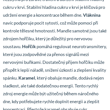
cukru v krvi. Stabilní hladina cukru v krvi je klíčová pro
udržení energie a koncentrace během dne.
Vláknina
navíc podporuje pocit sytosti, což může pomoci při
kontrole tělesné hmotnosti. Mandle samotné jsou také
zdrojem hořčíku, který je důležitý pro nervovou
soustavu.
Hořčík
pomáhá regulovat neurotransmitery,
které jsou zodpovědné za přenos signálů mezi
nervovými buňkami. Dostatečný příjem hořčíku může
přispět k lepší náladě, snížení úzkosti a zlepšení kvality
spánku.
Karamel
, který obaluje mandle, dodává nejen
sladkost, ale také dodatečnou energii. Tento rychlý
zdroj energie může být užitečný během náročného
dne, kdy potřebujete rychle doplnit energii a zlepšit
koncentraci. Přestože karamel obsahuje cukr,