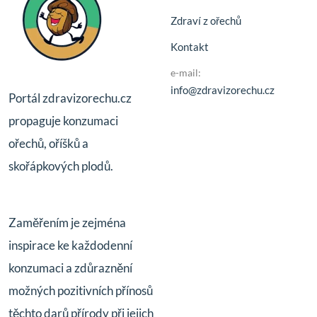
Zdraví z ořechů
Kontakt
e-mail:
info@zdravizorechu.cz
Portál zdravizorechu.cz
propaguje konzumaci
ořechů, oříšků a
skořápkových plodů.
Zaměřením je zejména
inspirace ke každodenní
konzumaci a zdůraznění
možných pozitivních přínosů
těchto darů přírody při jejich