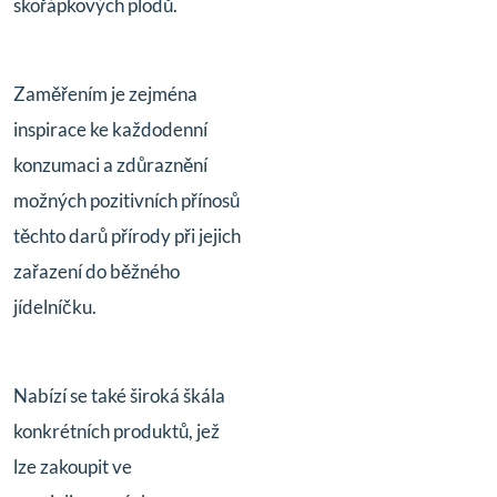
skořápkových plodů.
Zaměřením je zejména
inspirace ke každodenní
konzumaci a zdůraznění
možných pozitivních přínosů
těchto darů přírody při jejich
zařazení do běžného
jídelníčku.
Nabízí se také široká škála
konkrétních produktů, jež
lze zakoupit ve