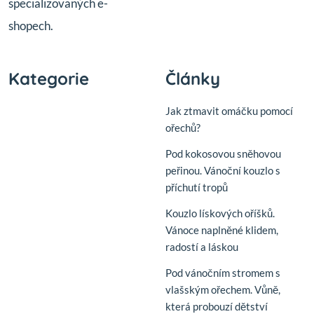
specializovaných e-
shopech.
Kategorie
Články
Jak ztmavit omáčku pomocí
ořechů?
Pod kokosovou sněhovou
peřinou. Vánoční kouzlo s
příchutí tropů
Kouzlo lískových oříšků.
Vánoce naplněné klidem,
radostí a láskou
Pod vánočním stromem s
vlašským ořechem. Vůně,
která probouzí dětství