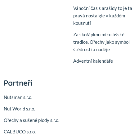
Vánoční čas s arašídy to je ta
pravá nostalgie v každém
kousnutí
Za skořápkou mikulášské
tradice. Ořechy jako symbol
štědrosti a naděje
Adventní kalendáře
Partneři
Nutsman s.r.o.
Nut World s.r.o.
Ořechy a sušené plody s.r.o.
CALBUCO s.r.o.